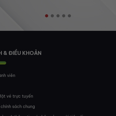
H & ĐIỀU KHOẢN
ành viên
ặt vé trực tuyến
 chính sách chung