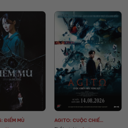
S: ĐIỂM MÙ
AGITO: CUỘC CHIẾ...