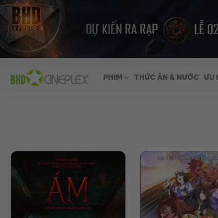
Skip
to
content
PHIM
THỨC ĂN & NƯỚC
ƯU 