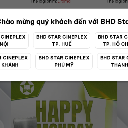
Thể loại phim:
Drama
Thể loại ph
hào mừng quý khách đến với BHD St
 CINEPLEX
BHD STAR CINEPLEX
BHD STAR C
 NỘI
TP. HUẾ
TP. HỒ CH
ƯU ĐÃI ĐẶC BIỆT
R CINEPLEX
BHD STAR CINEPLEX
BHD STAR 
 KHÁNH
PHÚ MỸ
THANH