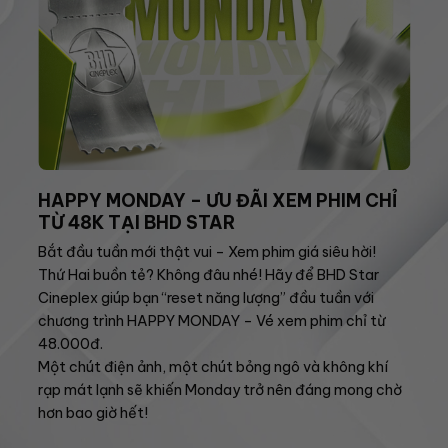
HAPPY MONDAY – ƯU ĐÃI XEM PHIM CHỈ
TỪ 48K TẠI BHD STAR
Bắt đầu tuần mới thật vui – Xem phim giá siêu hời!
Thứ Hai buồn tẻ? Không đâu nhé! Hãy để BHD Star
Cineplex giúp bạn “reset năng lượng” đầu tuần với
chương trình HAPPY MONDAY – Vé xem phim chỉ từ
48.000đ.
Một chút điện ảnh, một chút bỏng ngô và không khí
rạp mát lạnh sẽ khiến Monday trở nên đáng mong chờ
hơn bao giờ hết!