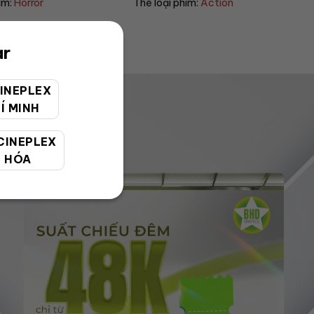
im:
Horror
Thể loại phim:
Action
ar
INEPLEX
Í MINH
CINEPLEX
 HÓA