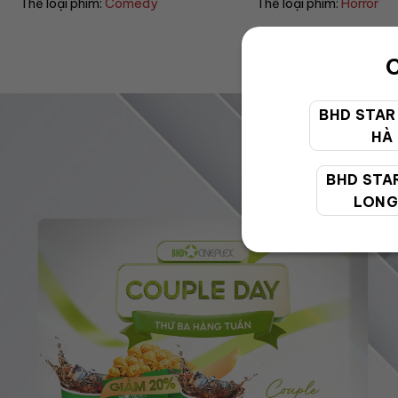
Thể loại phim:
Comedy
Thể loại phim:
Horror
C
BHD STAR
HÀ
BHD STA
LONG