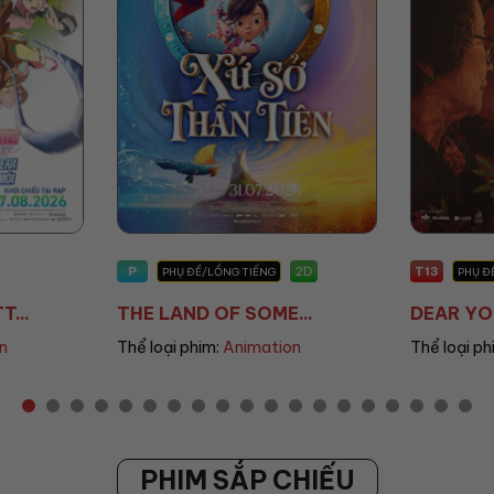
P
T13
2D
PHỤ ĐỀ/LỒNG TIẾNG
PHỤ Đ
...
THE LAND OF SOME...
DEAR YOU
n
Thể loại phim:
Animation
Thể loại ph
PHIM SẮP CHIẾU