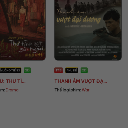
T13
2D
2D
Ề/LỒNG TIẾNG
PHỤ ĐỀ
: THƯ TÌ...
THANH ÂM VƯỢT ĐẠ...
im:
Drama
Thể loại phim:
War