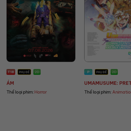
T18
P
2D
2D
PHỤ ĐỀ
PHỤ ĐỀ
ÁM
UMAMUSUME: PRETT
Thể loại phim:
Horror
Thể loại phim:
Animatio