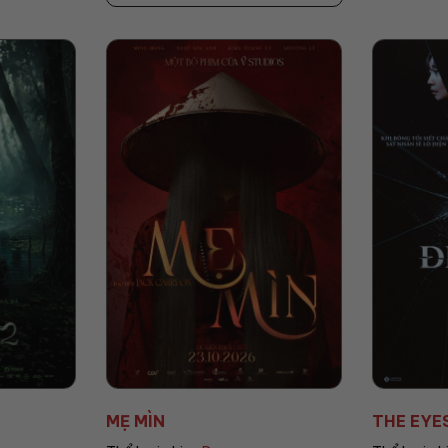
MẸ MÌN
THE EYE