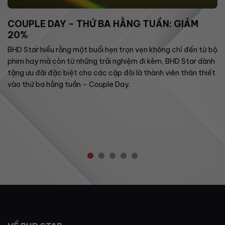
COUPLE DAY – THỨ BA HẰNG TUẦN: GIẢM
20%
BHD Star hiểu rằng một buổi hẹn trọn vẹn không chỉ đến từ bộ
phim hay mà còn từ những trải nghiệm đi kèm, BHD Star dành
tặng ưu đãi đặc biệt cho các cặp đôi là thành viên thân thiết
vào thứ ba hằng tuần – Couple Day.