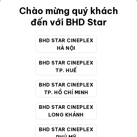
Điều khoản
Chào mừng quý khách
Hướng dẫn đặt vé trực tuyến
đến với BHD Star
Quy định và chính sách chung
BHD STAR CINEPLEX
Chính sách bảo vệ thông tin cá nhân của người tiêu
HÀ NỘI
dùng
BHD STAR CINEPLEX
CHĂM SÓC KHÁCH HÀNG
TP. HUẾ
BHD STAR CINEPLEX
Hotline:
19002099
TP. HỒ CHÍ MINH
Giờ làm việc:
9:00 - 22:00 (Tất cả các ngày bao
BHD STAR CINEPLEX
gồm cả Lễ, Tết)
LONG KHÁNH
Email hỗ trợ:
cskh@bhdstar.vn
MẠNG XÃ HỘI
BHD STAR CINEPLEX