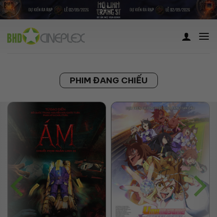
Skip
to
content
PHIM ĐANG CHIẾU