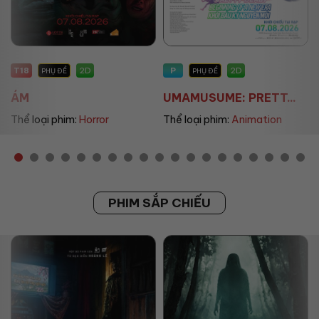
P
P
2D
2D
PHỤ ĐỀ
PHỤ ĐỀ/LỒNG TIẾNG
UMAMUSUME: PRETT...
THE LAND OF SOME...
Thể loại phim:
Animation
Thể loại phim:
Animation
PHIM SẮP CHIẾU