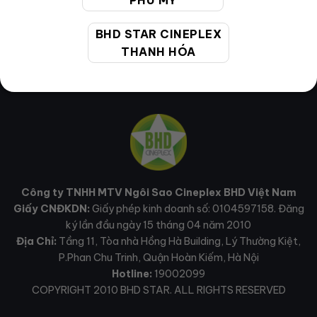
PHÚ MỸ
BHD STAR CINEPLEX
THANH HÓA
Công ty TNHH MTV Ngôi Sao Cineplex BHD Việt Nam
Giấy CNĐKDN:
Giấy phép kinh doanh số: 0104597158. Đăng
ký lần đầu ngày 15 tháng 04 năm 2010
Địa Chỉ:
Tầng 11, Tòa nhà Hồng Hà Building, Lý Thường Kiệt,
P.Phan Chu Trinh, Quận Hoàn Kiếm, Hà Nội
Hotline:
19002099
COPYRIGHT 2010 BHD STAR. ALL RIGHTS RESERVED