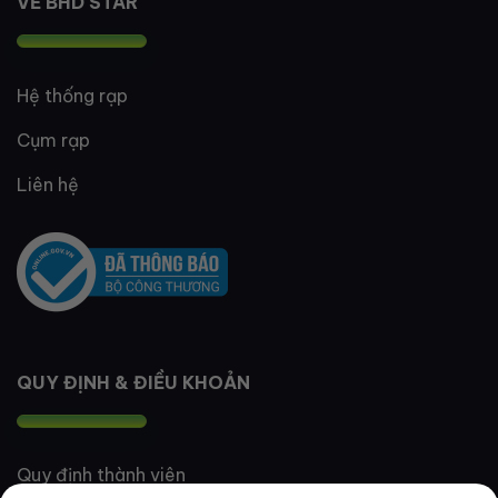
VỀ BHD STAR
Hệ thống rạp
Cụm rạp
Liên hệ
QUY ĐỊNH & ĐIỀU KHOẢN
Quy định thành viên