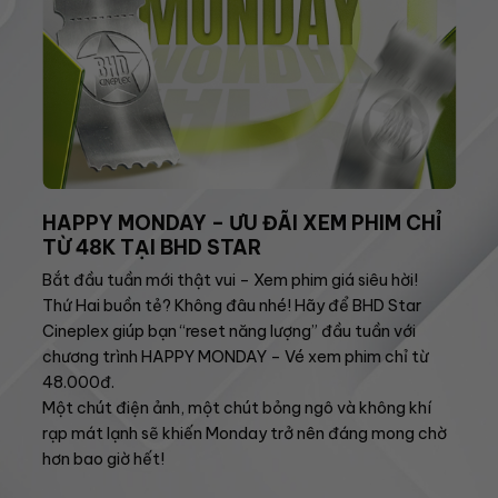
HAPPY MONDAY – ƯU ĐÃI XEM PHIM CHỈ
TỪ 48K TẠI BHD STAR
Bắt đầu tuần mới thật vui – Xem phim giá siêu hời!
Thứ Hai buồn tẻ? Không đâu nhé! Hãy để BHD Star
Cineplex giúp bạn “reset năng lượng” đầu tuần với
chương trình HAPPY MONDAY – Vé xem phim chỉ từ
48.000đ.
Một chút điện ảnh, một chút bỏng ngô và không khí
rạp mát lạnh sẽ khiến Monday trở nên đáng mong chờ
hơn bao giờ hết!