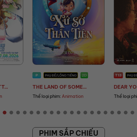
T13
T18
2D
2D
PHỤ ĐỀ/LỒNG TIẾNG
PHỤ Đ
..
DEAR YOU: THƯ TÌ...
MALAM T
n
Thể loại phim:
Drama
Thể loại ph
PHIM SẮP CHIẾU