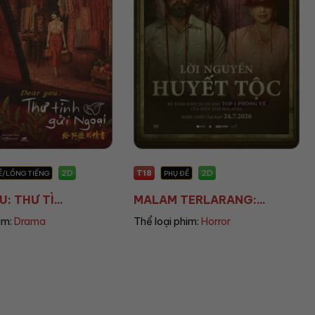
T13
2D
2D
Ề
PHỤ ĐỀ
ERLARANG:...
THANH ÂM VƯỢT ĐẠ...
im:
Horror
Thể loại phim:
War