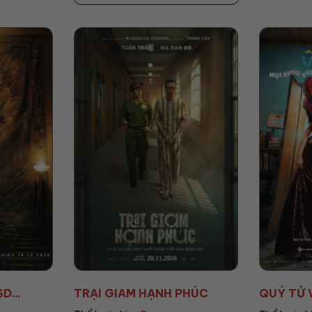
PHÚC
QUÝ TỬ VƯỢT GIÀU
TRẠI BU