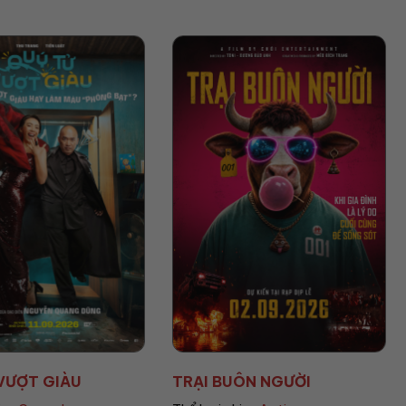
ÔN NGƯỜI
HEART OF THE BEA...