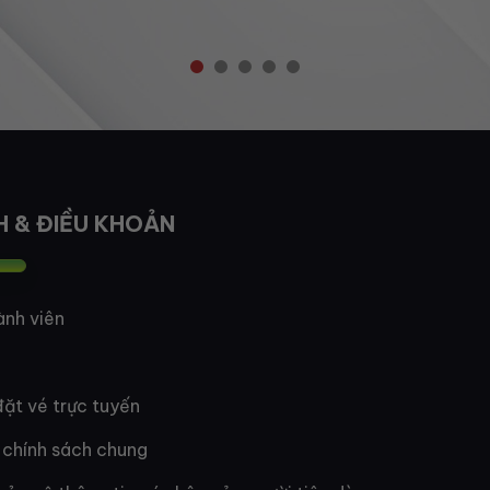
H & ĐIỀU KHOẢN
ành viên
ặt vé trực tuyến
 chính sách chung