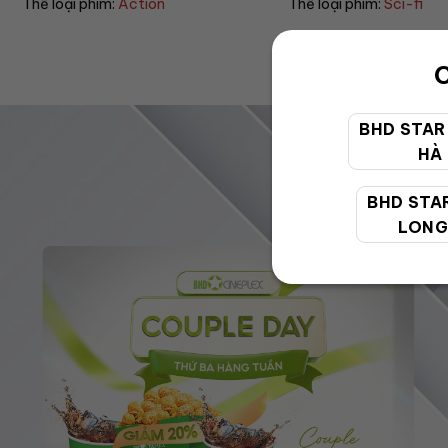
Thể loại phim:
Sci-fi
Thể loại phim:
Drama
C
BHD STAR
HÀ
BHD STA
LONG