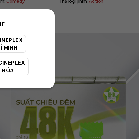
im:
Action
Thể loại phim:
Action
ar
INEPLEX
Í MINH
CINEPLEX
 HÓA