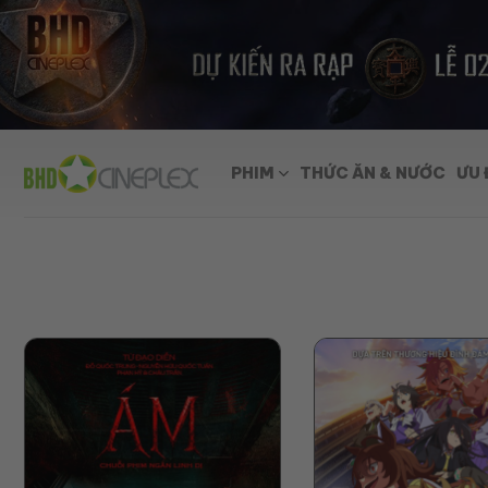
Skip
to
content
PHIM
THỨC ĂN & NƯỚC
ƯU 