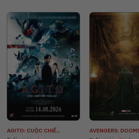
AVENGERS: DOOMSD...
TRẠI GIAM HẠNH 