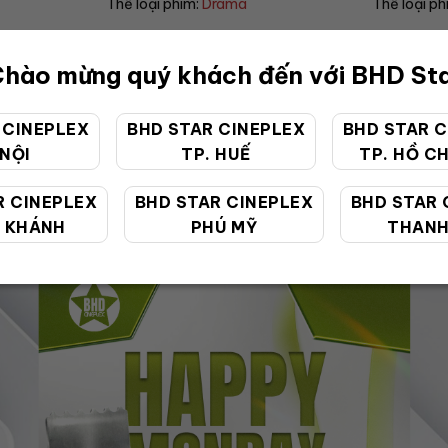
Thể loại phim:
Comedy
Thể loại ph
hào mừng quý khách đến với BHD St
 CINEPLEX
BHD STAR CINEPLEX
BHD STAR C
 NỘI
TP. HUẾ
TP. HỒ CH
ƯU ĐÃI ĐẶC BIỆT
R CINEPLEX
BHD STAR CINEPLEX
BHD STAR 
 KHÁNH
PHÚ MỸ
THANH