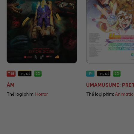
P
P
2D
PHỤ ĐỀ
PHỤ ĐỀ/LỒNG TIẾNG
UMAMUSUME: PRETT...
THE LAND OF SOME.
Thể loại phim:
Animation
Thể loại phim:
Animatio