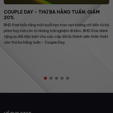
COUPLE DAY – THỨ BA HẰNG TUẦN: GIẢM
20%
BHD Star hiểu rằng một buổi hẹn trọn vẹn không chỉ đến từ bộ
phim hay mà còn từ những trải nghiệm đi kèm, BHD Star dành
tặng ưu đãi đặc biệt cho các cặp đôi là thành viên thân thiết
vào thứ ba hằng tuần – Couple Day.