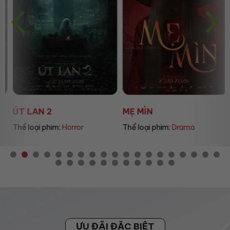
ÚT LAN 2
MẸ MÌN
Thể loại phim:
Horror
Thể loại phim:
Drama
ƯU ĐÃI ĐẶC BIỆT