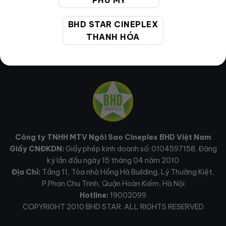
PHÚ MỸ
BHD STAR CINEPLEX
THANH HÓA
Công ty TNHH MTV Ngôi Sao Cineplex BHD Việt Nam
Giấy CNĐKDN:
Giấy phép kinh doanh số: 0104597158. Đăng
ký lần đầu ngày 15 tháng 04 năm 2010
Địa Chỉ:
Tầng 11, Tòa nhà Hồng Hà Building, Lý Thường Kiệt,
P.Phan Chu Trinh, Quận Hoàn Kiếm, Hà Nội
Hotline:
19002099
COPYRIGHT 2010 BHD STAR. ALL RIGHTS RESERVED