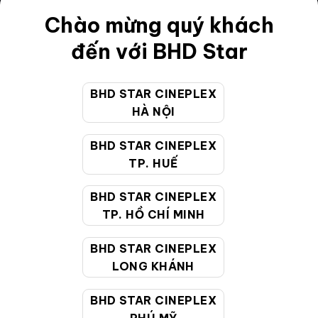
Điều khoản
Chào mừng quý khách
Hướng dẫn đặt vé trực tuyến
đến với BHD Star
Quy định và chính sách chung
BHD STAR CINEPLEX
Chính sách bảo vệ thông tin cá nhân của người tiêu
HÀ NỘI
dùng
BHD STAR CINEPLEX
CHĂM SÓC KHÁCH HÀNG
TP. HUẾ
BHD STAR CINEPLEX
Hotline:
19002099
TP. HỒ CHÍ MINH
Giờ làm việc:
9:00 - 22:00 (Tất cả các ngày bao
BHD STAR CINEPLEX
gồm cả Lễ, Tết)
LONG KHÁNH
Email hỗ trợ:
cskh@bhdstar.vn
MẠNG XÃ HỘI
BHD STAR CINEPLEX