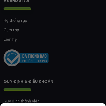
VỀ BHD STAR
Hệ thống rạp
Cụm rạp
Liên hệ
QUY ĐỊNH & ĐIỀU KHOẢN
Quy định thành viên