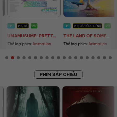
P
P
2D
2D
PHỤ ĐỀ
PHỤ ĐỀ/LỒNG TIẾNG
UMAMUSUME: PRETT...
THE LAND OF SOME...
Thể loại phim:
Animation
Thể loại phim:
Animation
PHIM SẮP CHIẾU