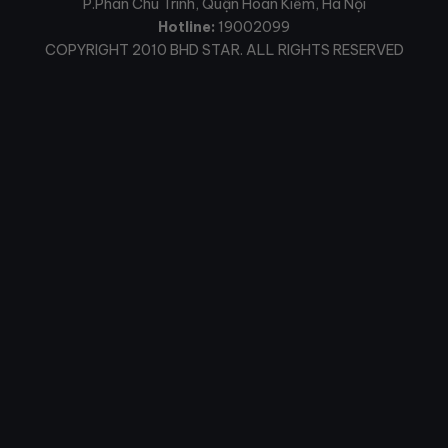
P.Phan Chu Trinh, Quận Hoàn Kiếm, Hà Nội
Hotline:
19002099
COPYRIGHT 2010 BHD STAR. ALL RIGHTS RESERVED