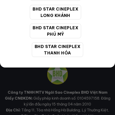
Email hỗ trợ:
cskh@bhdstar.vn
BHD STAR CINEPLEX
LONG KHÁNH
MẠNG XÃ HỘI
BHD STAR CINEPLEX
PHÚ MỸ
BHD STAR CINEPLEX
THANH HÓA
Công ty TNHH MTV Ngôi Sao Cineplex BHD Việt Nam
Giấy CNĐKDN:
Giấy phép kinh doanh số: 0104597158. Đăng
ký lần đầu ngày 15 tháng 04 năm 2010
Địa Chỉ:
Tầng 11, Tòa nhà Hồng Hà Building, Lý Thường Kiệt,