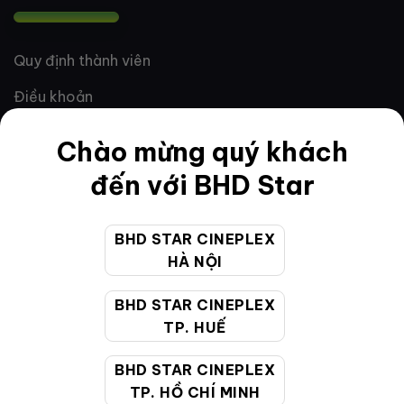
Quy định thành viên
Điều khoản
Hướng dẫn đặt vé trực tuyến
Chào mừng quý khách
Quy định và chính sách chung
đến với BHD Star
Chính sách bảo vệ thông tin cá nhân của người tiêu
dùng
BHD STAR CINEPLEX
HÀ NỘI
CHĂM SÓC KHÁCH HÀNG
BHD STAR CINEPLEX
TP. HUẾ
Hotline:
19002099
BHD STAR CINEPLEX
Giờ làm việc:
9:00 - 22:00 (Tất cả các ngày bao
TP. HỒ CHÍ MINH
gồm cả Lễ, Tết)