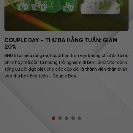
COUPLE DAY – THỨ BA HẰNG TUẦN: GIẢM
20%
BHD Star hiểu rằng một buổi hẹn trọn vẹn không chỉ đến từ bộ
phim hay mà còn từ những trải nghiệm đi kèm, BHD Star dành
tặng ưu đãi đặc biệt cho các cặp đôi là thành viên thân thiết
vào thứ ba hằng tuần – Couple Day.