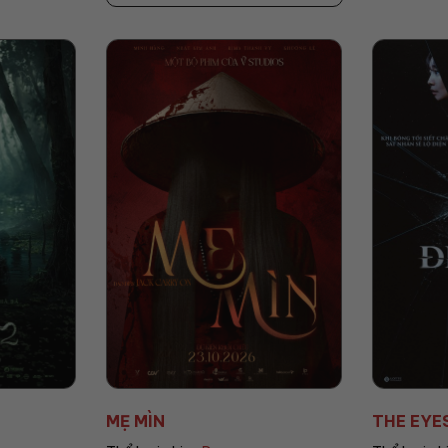
THE EYES: ĐIỂM MÙ
AGITO: C