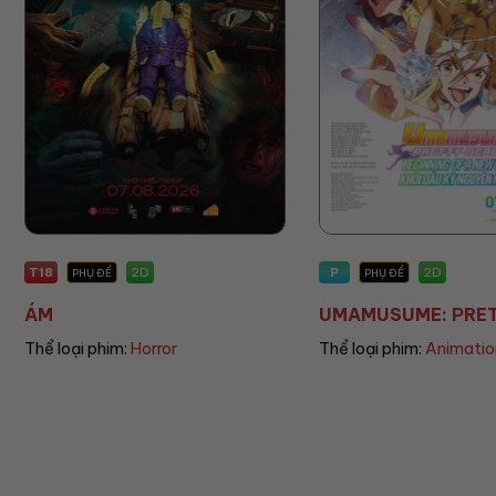
P
P
2D
PHỤ ĐỀ
PHỤ ĐỀ/LỒNG TIẾNG
UMAMUSUME: PRETT...
THE LAND OF SOME.
Thể loại phim:
Animation
Thể loại phim:
Animatio