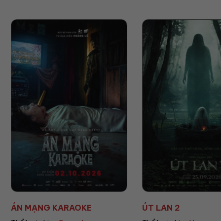
ÚT LAN 2
MẸ MÌN