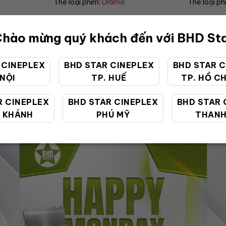
Thể loại phim:
Horror
Thể loại p
hào mừng quý khách đến với BHD St
 CINEPLEX
BHD STAR CINEPLEX
BHD STAR C
 NỘI
TP. HUẾ
TP. HỒ CH
ƯU ĐÃI ĐẶC BIỆT
R CINEPLEX
BHD STAR CINEPLEX
BHD STAR 
 KHÁNH
PHÚ MỸ
THANH