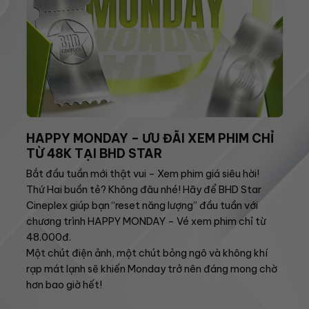
HAPPY MONDAY – ƯU ĐÃI XEM PHIM CHỈ
TỪ 48K TẠI BHD STAR
Bắt đầu tuần mới thật vui – Xem phim giá siêu hời!
Thứ Hai buồn tẻ? Không đâu nhé! Hãy để BHD Star
Cineplex giúp bạn “reset năng lượng” đầu tuần với
chương trình HAPPY MONDAY – Vé xem phim chỉ từ
48.000đ.
Một chút điện ảnh, một chút bỏng ngô và không khí
rạp mát lạnh sẽ khiến Monday trở nên đáng mong chờ
hơn bao giờ hết!