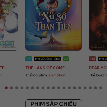
T13
T13
2D
2D
PHỤ ĐỀ/LỒNG TIẾNG
PHỤ Đ
..
DEAR YOU: THƯ TÌ...
THANH Â
n
Thể loại phim:
Drama
Thể loại ph
PHIM SẮP CHIẾU