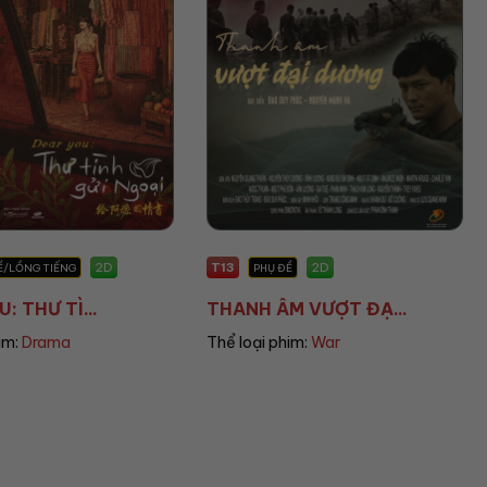
T16
2D
2D
Ề
PHỤ ĐỀ
M VƯỢT ĐẠ...
KIJSADA PARADISE...
im:
War
Thể loại phim:
Horror