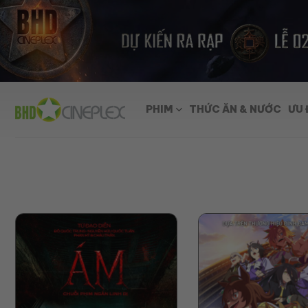
Skip
to
content
PHIM
THỨC ĂN & NƯỚC
ƯU 