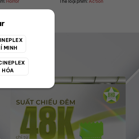
him:
Action
Thể loại phim:
Sci-fi
ar
INEPLEX
Í MINH
CINEPLEX
 HÓA