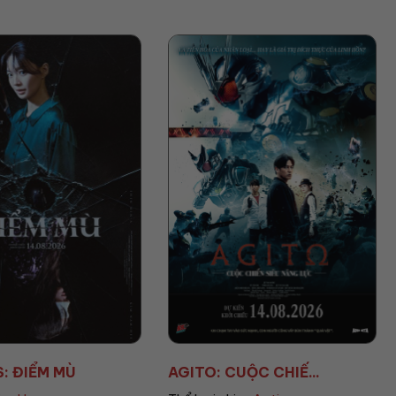
UỘC CHIẾ...
AVENGERS: DOOMSD...