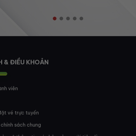
H & ĐIỀU KHOẢN
ành viên
ặt vé trực tuyến
 chính sách chung