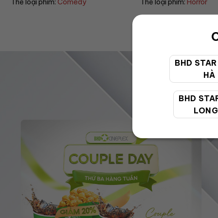
Thể loại phim:
Horror
Thể loại phim:
Drama
C
BHD STAR
HÀ
BHD STA
LONG