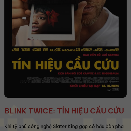
BLINK TWICE: TÍN HIỆU CẦU CỨU
Khi tỷ phú công nghệ Slater King gặp cô hầu bàn pha