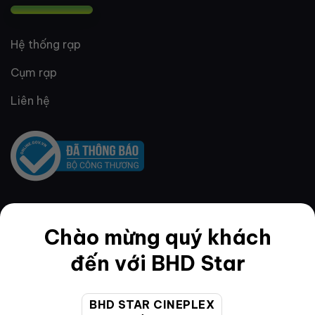
Hệ thống rạp
Cụm rạp
Liên hệ
QUY ĐỊNH & ĐIỀU KHOẢN
Chào mừng quý khách
đến với BHD Star
Quy định thành viên
BHD STAR CINEPLEX
Điều khoản