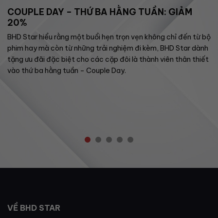
COUPLE DAY – THỨ BA HẰNG TUẦN: GIẢM
20%
BHD Star hiểu rằng một buổi hẹn trọn vẹn không chỉ đến từ bộ
phim hay mà còn từ những trải nghiệm đi kèm, BHD Star dành
tặng ưu đãi đặc biệt cho các cặp đôi là thành viên thân thiết
vào thứ ba hằng tuần – Couple Day.
VỀ BHD STAR