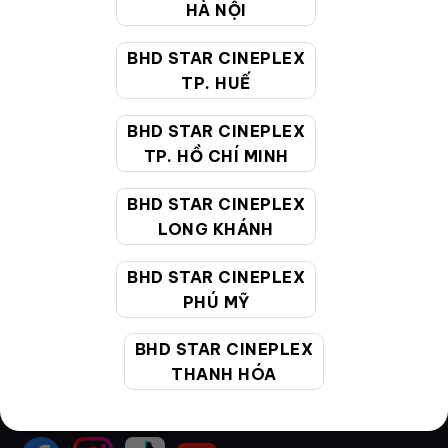
HÀ NỘI
Hướng dẫn đặt vé trực tuyến
BHD STAR CINEPLEX
Quy định và chính sách chung
TP. HUẾ
Chính sách bảo vệ thông tin cá nhân của người tiêu
BHD STAR CINEPLEX
dùng
TP. HỒ CHÍ MINH
CHĂM SÓC KHÁCH HÀNG
BHD STAR CINEPLEX
LONG KHÁNH
BHD STAR CINEPLEX
Hotline:
19002099
PHÚ MỸ
Giờ làm việc:
9:00 - 22:00 (Tất cả các ngày bao
gồm cả Lễ, Tết)
BHD STAR CINEPLEX
Email hỗ trợ:
cskh@bhdstar.vn
THANH HÓA
MẠNG XÃ HỘI