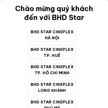
Điều khoản
Chào mừng quý khách
Hướng dẫn đặt vé trực tuyến
đến với BHD Star
Quy định và chính sách chung
BHD STAR CINEPLEX
Chính sách bảo vệ thông tin cá nhân của người tiêu
HÀ NỘI
dùng
BHD STAR CINEPLEX
CHĂM SÓC KHÁCH HÀNG
TP. HUẾ
BHD STAR CINEPLEX
Hotline:
19002099
TP. HỒ CHÍ MINH
Giờ làm việc:
9:00 - 22:00 (Tất cả các ngày bao
BHD STAR CINEPLEX
gồm cả Lễ, Tết)
LONG KHÁNH
Email hỗ trợ:
cskh@bhdstar.vn
MẠNG XÃ HỘI
BHD STAR CINEPLEX