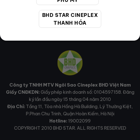
PHÚ MỸ
BHD STAR CINEPLEX
THANH HÓA
Công ty TNHH MTV Ngôi Sao Cineplex BHD Việt Nam
Giấy CNĐKDN:
Giấy phép kinh doanh số: 0104597158. Đăng
ký lần đầu ngày 15 tháng 04 năm 2010
Địa Chỉ:
Tầng 11, Tòa nhà Hồng Hà Building, Lý Thường Kiệt,
P.Phan Chu Trinh, Quận Hoàn Kiếm, Hà Nội
Hotline:
19002099
COPYRIGHT 2010 BHD STAR. ALL RIGHTS RESERVED