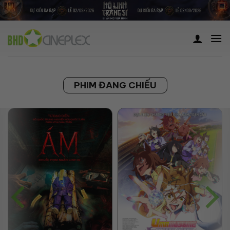
Skip
to
content
PHIM ĐANG CHIẾU