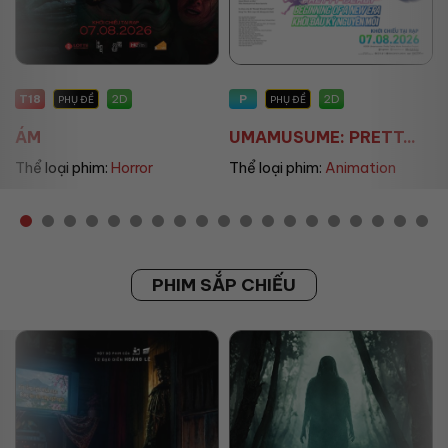
T18
P
2D
2D
PHỤ ĐỀ
PHỤ ĐỀ
ÁM
UMAMUSUME: PRETT...
Thể loại phim:
Horror
Thể loại phim:
Animation
PHIM SẮP CHIẾU