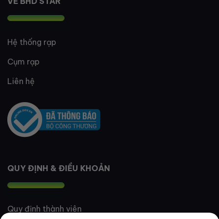
VỀ BHD STAR
Hệ thống rạp
Cụm rạp
Liên hệ
QUY ĐỊNH & ĐIỀU KHOẢN
Quy định thành viên