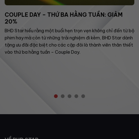
COUPLE DAY – THỨ BA HẰNG TUẦN: GIẢM
20%
BHD Star hiểu rằng một buổi hẹn trọn vẹn không chỉ đến từ bộ
phim hay mà còn từ những trải nghiệm đi kèm, BHD Star dành
tặng ưu đãi đặc biệt cho các cặp đôi là thành viên thân thiết
vào thứ ba hằng tuần – Couple Day.