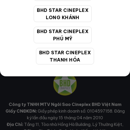
Email hỗ trợ:
cskh@bhdstar.vn
BHD STAR CINEPLEX
LONG KHÁNH
MẠNG XÃ HỘI
BHD STAR CINEPLEX
PHÚ MỸ
BHD STAR CINEPLEX
THANH HÓA
Công ty TNHH MTV Ngôi Sao Cineplex BHD Việt Nam
Giấy CNĐKDN:
Giấy phép kinh doanh số: 0104597158. Đăng
ký lần đầu ngày 15 tháng 04 năm 2010
Địa Chỉ:
Tầng 11, Tòa nhà Hồng Hà Building, Lý Thường Kiệt,