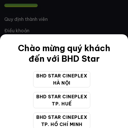
Quy định thành viên
Điều khoản
Hướng dẫn đặt vé trực tuyến
Chào mừng quý khách
Quy định và chính sách chung
đến với BHD Star
Chính sách bảo vệ thông tin cá nhân của người tiêu
dùng
BHD STAR CINEPLEX
HÀ NỘI
CHĂM SÓC KHÁCH HÀNG
BHD STAR CINEPLEX
TP. HUẾ
Hotline:
19002099
BHD STAR CINEPLEX
Giờ làm việc:
9:00 - 22:00 (Tất cả các ngày bao
TP. HỒ CHÍ MINH
gồm cả Lễ, Tết)