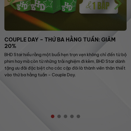
COUPLE DAY – THỨ BA HẰNG TUẦN: GIẢM
20%
BHD Star hiểu rằng một buổi hẹn trọn vẹn không chỉ đến từ bộ
phim hay mà còn từ những trải nghiệm đi kèm, BHD Star dành
tặng ưu đãi đặc biệt cho các cặp đôi là thành viên thân thiết
vào thứ ba hằng tuần – Couple Day.