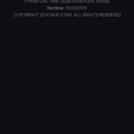
P.Phan Chu Trinh, Quận Hoàn Kiếm, Hà Nội
Hotline:
19002099
COPYRIGHT 2010 BHD STAR. ALL RIGHTS RESERVED