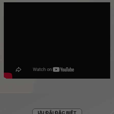
ƯU ĐÃI ĐẶC BIỆT