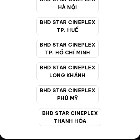
Điều khoản
HÀ NỘI
Hướng dẫn đặt vé trực tuyến
BHD STAR CINEPLEX
TP. HUẾ
Quy định và chính sách chung
Chính sách bảo vệ thông tin cá nhân của người tiêu
BHD STAR CINEPLEX
dùng
TP. HỒ CHÍ MINH
BHD STAR CINEPLEX
CHĂM SÓC KHÁCH HÀNG
LONG KHÁNH
BHD STAR CINEPLEX
Hotline:
19002099
PHÚ MỸ
Giờ làm việc:
9:00 - 22:00 (Tất cả các ngày bao
gồm cả Lễ, Tết)
BHD STAR CINEPLEX
Email hỗ trợ:
cskh@bhdstar.vn
THANH HÓA
MẠNG XÃ HỘI