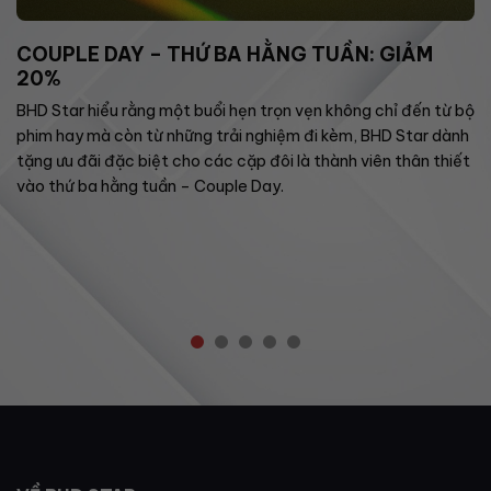
COUPLE DAY – THỨ BA HẰNG TUẦN: GIẢM
20%
BHD Star hiểu rằng một buổi hẹn trọn vẹn không chỉ đến từ bộ
phim hay mà còn từ những trải nghiệm đi kèm, BHD Star dành
tặng ưu đãi đặc biệt cho các cặp đôi là thành viên thân thiết
vào thứ ba hằng tuần – Couple Day.