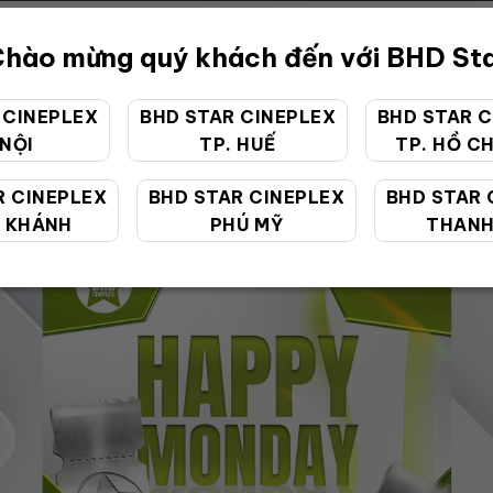
hào mừng quý khách đến với BHD St
 CINEPLEX
BHD STAR CINEPLEX
BHD STAR C
 NỘI
TP. HUẾ
TP. HỒ CH
ƯU ĐÃI ĐẶC BIỆT
R CINEPLEX
BHD STAR CINEPLEX
BHD STAR 
 KHÁNH
PHÚ MỸ
THANH