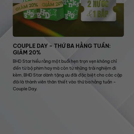
COUPLE DAY – THỨ BA HẰNG TUẦN:
GIẢM 20%
BHD Star hiểu rằng một buổi hẹn trọn vẹn không chỉ
đến từ bộ phim hay mà còn từ những trải nghiệm đi
kèm, BHD Star dành tặng ưu đãi đặc biệt cho các cặp
đôi là thành viên thân thiết vào thứ ba hằng tuần –
Couple Day.