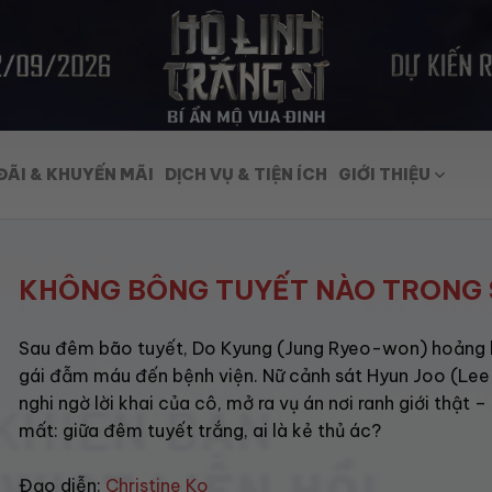
ĐÃI & KHUYẾN MÃI
DỊCH VỤ & TIỆN ÍCH
GIỚI THIỆU
KHÔNG BÔNG TUYẾT NÀO TRONG
Sau đêm bão tuyết, Do Kyung (Jung Ryeo-won) hoảng 
gái đẫm máu đến bệnh viện. Nữ cảnh sát Hyun Joo (Le
nghi ngờ lời khai của cô, mở ra vụ án nơi ranh giới thật –
mất: giữa đêm tuyết trắng, ai là kẻ thủ ác?
Đạo diễn:
Christine Ko