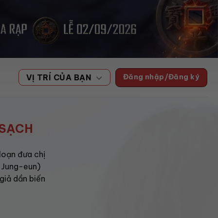
Đăng nhập/Đăng ký
VỊ TRÍ CỦA BẠN
 SẠCH
loạn đưa chị
e Jung-eun)
 giả dần biến