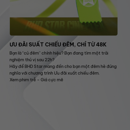
ƯU ĐÃI SUẤT CHIẾU ĐÊM, CHỈ TỪ 48K
Bạn là “cú đêm” chính hiệu? Bạn đang tìm một trải
nghiệm thú vị sau 22h?
Hãy để BHD Star mang đến cho bạn một đêm hè đúng
nghĩa với chương trình Ưu đãi xuất chiếu đêm.
Xem phim trễ – Giá cực mê