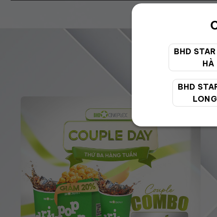
C
BHD STAR
HÀ
BHD STA
LONG