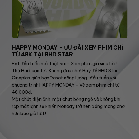
HAPPY MONDAY – ƯU ĐÃI XEM PHIM CHỈ
TỪ 48K TẠI BHD STAR
Bắt đầu tuần mới thật vui – Xem phim giá siêu hời!
Thứ Hai buồn tẻ? Không đâu nhé! Hãy để BHD Star
Cineplex giúp bạn “reset năng lượng” đầu tuần với
chương trình HAPPY MONDAY – Vé xem phim chỉ từ
48.000đ.
Một chút điện ảnh, một chút bỏng ngô và không khí
rạp mát lạnh sẽ khiến Monday trở nên đáng mong chờ
hơn bao giờ hết!