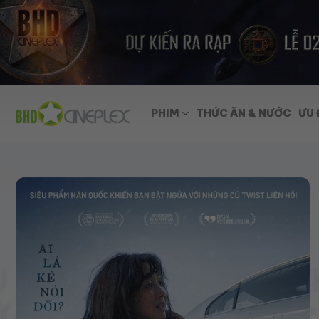
Skip
to
content
PHIM
THỨC ĂN & NƯỚC
ƯU 