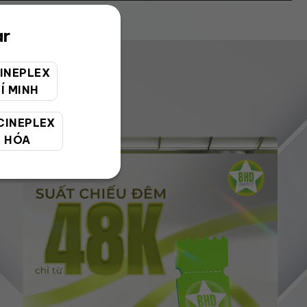
ar
INEPLEX
Í MINH
CINEPLEX
 HÓA