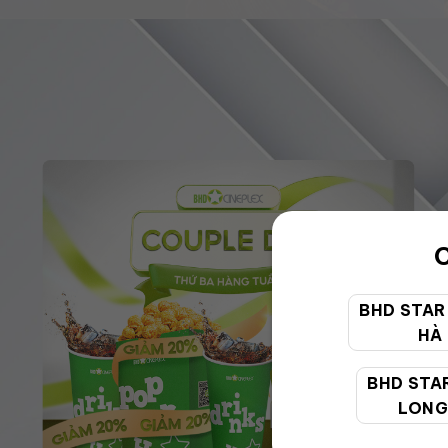
C
BHD STAR
HÀ
BHD STA
LONG