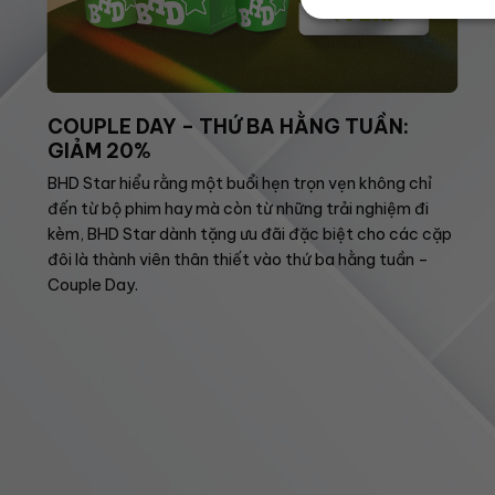
COUPLE DAY – THỨ BA HẰNG TUẦN:
GIẢM 20%
BHD Star hiểu rằng một buổi hẹn trọn vẹn không chỉ
đến từ bộ phim hay mà còn từ những trải nghiệm đi
kèm, BHD Star dành tặng ưu đãi đặc biệt cho các cặp
đôi là thành viên thân thiết vào thứ ba hằng tuần –
Couple Day.