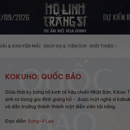
ĐÃI & KHUYẾN MÃI
DỊCH VỤ & TIỆN ÍCH
GIỚI THIỆU
KOKUHO: QUỐC BẢO
Giữa thời kỳ bùng nổ kinh tế hậu chiến Nhật Bản, Kikuo
sinh ra trong gia đình giang hồ – được một nghệ sĩ kabuk
và dần trưởng thành thành một diễn viên tài năng.
Đạo diễn:
Sang-il Lee