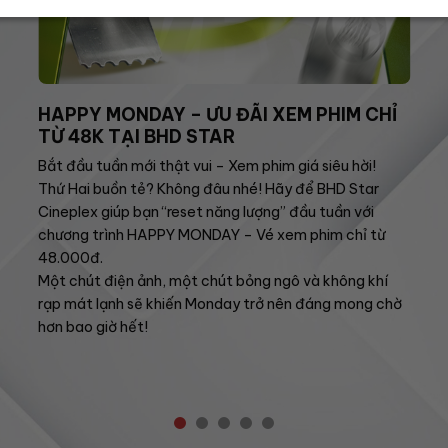
HAPPY MONDAY – ƯU ĐÃI XEM PHIM CHỈ
TỪ 48K TẠI BHD STAR
Bắt đầu tuần mới thật vui – Xem phim giá siêu hời!
Thứ Hai buồn tẻ? Không đâu nhé! Hãy để BHD Star
Cineplex giúp bạn “reset năng lượng” đầu tuần với
chương trình HAPPY MONDAY – Vé xem phim chỉ từ
48.000đ.
Một chút điện ảnh, một chút bỏng ngô và không khí
rạp mát lạnh sẽ khiến Monday trở nên đáng mong chờ
hơn bao giờ hết!