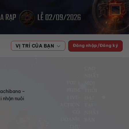
Đăng nhập/Đăng ký
VỊ TRÍ CỦA BẠN
 Tachibana –
i nhận nuôi