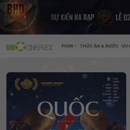
Skip
to
content
PHIM
THỨC ĂN & NƯỚC
ƯU 