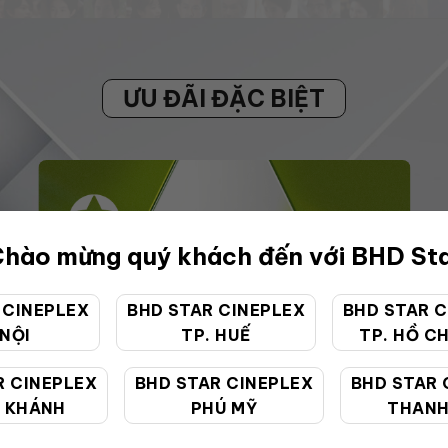
ƯU ĐÃI ĐẶC BIỆT
hào mừng quý khách đến với BHD St
 CINEPLEX
BHD STAR CINEPLEX
BHD STAR C
 NỘI
TP. HUẾ
TP. HỒ CH
R CINEPLEX
BHD STAR CINEPLEX
BHD STAR 
 KHÁNH
PHÚ MỸ
THANH