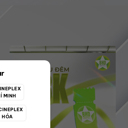
ar
INEPLEX
Í MINH
CINEPLEX
 HÓA