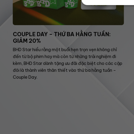
COUPLE DAY – THỨ BA HẰNG TUẦN:
GIẢM 20%
BHD Star hiểu rằng một buổi hẹn trọn vẹn không chỉ
đến từ bộ phim hay mà còn từ những trải nghiệm đi
kèm, BHD Star dành tặng ưu đãi đặc biệt cho các cặp
đôi là thành viên thân thiết vào thứ ba hằng tuần –
Couple Day.