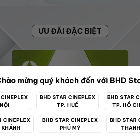
ƯU ĐÃI ĐẶC BIỆT
hào mừng quý khách đến với BHD St
 CINEPLEX
BHD STAR CINEPLEX
BHD STAR C
 NỘI
TP. HUẾ
TP. HỒ CH
R CINEPLEX
BHD STAR CINEPLEX
BHD STAR 
 KHÁNH
PHÚ MỸ
THANH