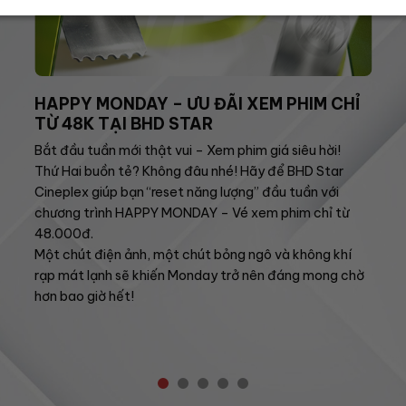
HAPPY MONDAY – ƯU ĐÃI XEM PHIM CHỈ
TỪ 48K TẠI BHD STAR
Bắt đầu tuần mới thật vui – Xem phim giá siêu hời!
Thứ Hai buồn tẻ? Không đâu nhé! Hãy để BHD Star
Cineplex giúp bạn “reset năng lượng” đầu tuần với
chương trình HAPPY MONDAY – Vé xem phim chỉ từ
48.000đ.
Một chút điện ảnh, một chút bỏng ngô và không khí
rạp mát lạnh sẽ khiến Monday trở nên đáng mong chờ
hơn bao giờ hết!