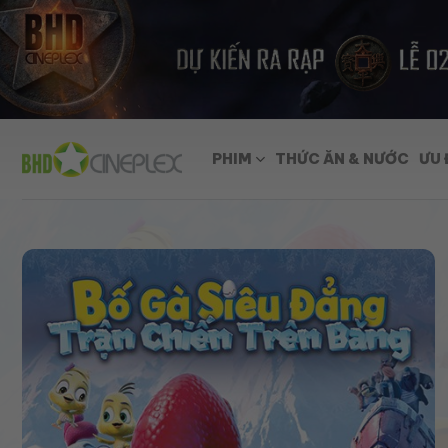
Skip
to
content
PHIM
THỨC ĂN & NƯỚC
ƯU 