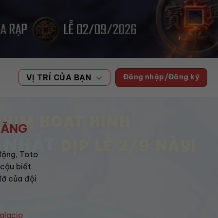
Đăng nhập/Đăng ký
VỊ TRÍ CỦA BẠN
BĂNG
động, Toto
 cậu biết
đỡ của đội
alacio