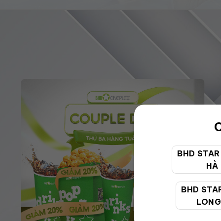
C
BHD STAR
HÀ
BHD STA
LONG