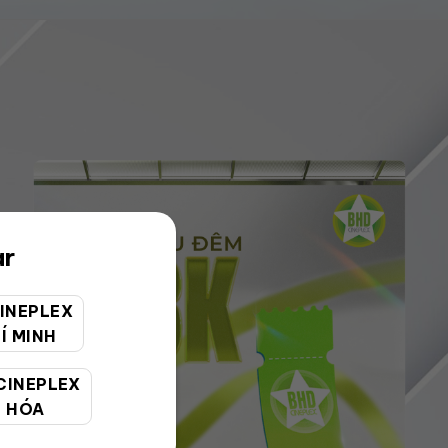
ar
INEPLEX
Í MINH
CINEPLEX
 HÓA