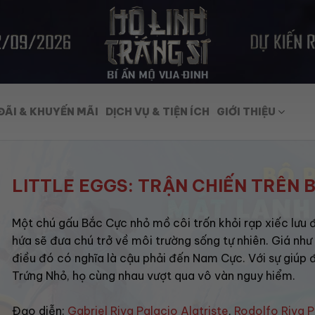
ĐÃI & KHUYẾN MÃI
DỊCH VỤ & TIỆN ÍCH
GIỚI THIỆU
LITTLE EGGS: TRẬN CHIẾN TRÊN 
Một chú gấu Bắc Cực nhỏ mồ côi trốn khỏi rạp xiếc lưu 
hứa sẽ đưa chú trở về môi trường sống tự nhiên. Giá như
điều đó có nghĩa là cậu phải đến Nam Cực. Với sự giúp 
Trứng Nhỏ, họ cùng nhau vượt qua vô vàn nguy hiểm.
Đạo diễn:
Gabriel Riva Palacio Alatriste
,
Rodolfo Riva P