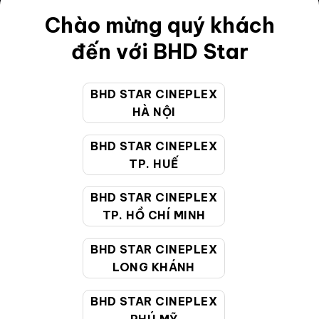
Điều khoản
Chào mừng quý khách
Hướng dẫn đặt vé trực tuyến
đến với BHD Star
Quy định và chính sách chung
BHD STAR CINEPLEX
Chính sách bảo vệ thông tin cá nhân của người tiêu
HÀ NỘI
dùng
BHD STAR CINEPLEX
CHĂM SÓC KHÁCH HÀNG
TP. HUẾ
BHD STAR CINEPLEX
Hotline:
19002099
TP. HỒ CHÍ MINH
Giờ làm việc:
9:00 - 22:00 (Tất cả các ngày bao
BHD STAR CINEPLEX
gồm cả Lễ, Tết)
LONG KHÁNH
Email hỗ trợ:
cskh@bhdstar.vn
MẠNG XÃ HỘI
BHD STAR CINEPLEX