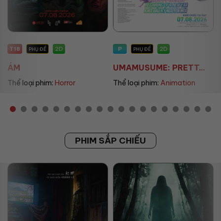
P
P
2D
2D
PHỤ ĐỀ
PHỤ ĐỀ/LỒNG TIẾNG
UMAMUSUME: PRETT...
THE LAND OF SOME...
Thể loại phim:
Animation
Thể loại phim:
Animation
PHIM SẮP CHIẾU