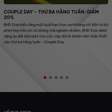
COUPLE DAY – THỨ BA HẰNG TUẦN: GIẢM
20%
BHD Star hiểu rằng một buổi hẹn trọn vẹn không chỉ đến từ bộ
phim hay mà còn từ những trải nghiệm đi kèm, BHD Star dành
tặng ưu đãi đặc biệt cho các cặp đôi là thành viên thân thiết
vào thứ ba hằng tuần – Couple Day.