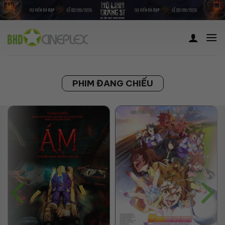
Skip
to
content
PHIM ĐANG CHIẾU