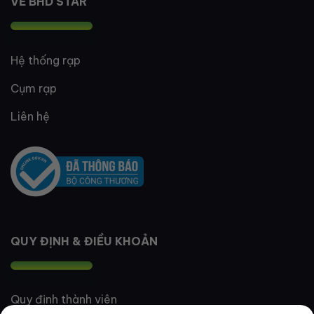
VỀ BHD STAR
Hệ thống rạp
Cụm rạp
Liên hệ
QUY ĐỊNH & ĐIỀU KHOẢN
Quy định thành viên