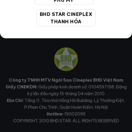
PHÚ MỸ
BHD STAR CINEPLEX
THANH HÓA
Công ty TNHH MTV Ngôi Sao Cineplex BHD Việt Nam
Giấy CNĐKDN:
Giấy phép kinh doanh số: 0104597158. Đăng
ký lần đầu ngày 15 tháng 04 năm 2010
Địa Chỉ:
Tầng 11, Tòa nhà Hồng Hà Building, Lý Thường Kiệt,
P.Phan Chu Trinh, Quận Hoàn Kiếm, Hà Nội
Hotline:
19002099
COPYRIGHT 2010 BHD STAR. ALL RIGHTS RESERVED