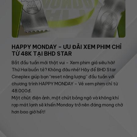
HAPPY MONDAY – ƯU ĐÃI XEM PHIM CHỈ
TỪ 48K TẠI BHD STAR
Bắt đầu tuần mới thật vui – Xem phim giá siêu hời!
Thứ Hai buồn tẻ? Không đâu nhé! Hãy để BHD Star
Cineplex giúp bạn “reset năng lượng” đầu tuần với
chương trình HAPPY MONDAY – Vé xem phim chỉ từ
48.000đ.
Một chút điện ảnh, một chút bỏng ngô và không khí
rạp mát lạnh sẽ khiến Monday trở nên đáng mong chờ
hơn bao giờ hết!