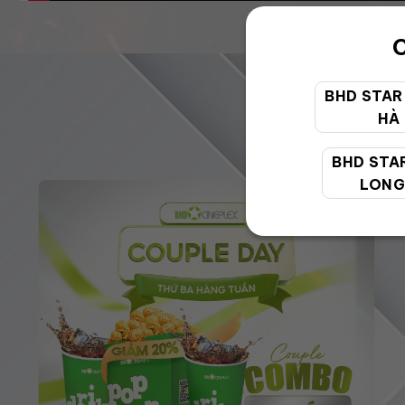
C
BHD STAR
HÀ
BHD STA
LONG