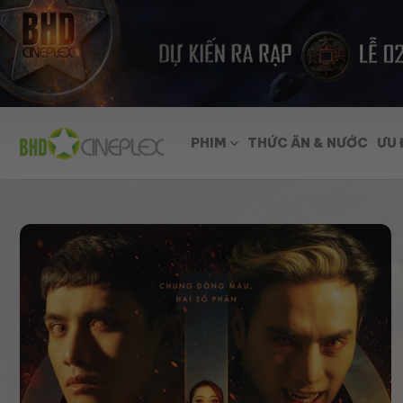
Skip
to
content
PHIM
THỨC ĂN & NƯỚC
ƯU 