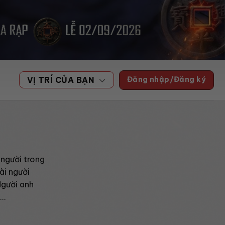
Đăng nhập/Đăng ký
VỊ TRÍ CỦA BẠN
 người trong
ài người
Người anh
i…