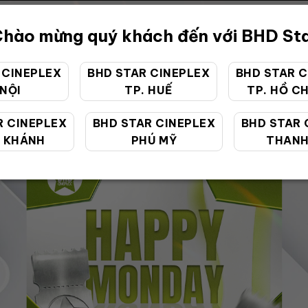
hào mừng quý khách đến với BHD St
 CINEPLEX
BHD STAR CINEPLEX
BHD STAR C
 NỘI
TP. HUẾ
TP. HỒ CH
ƯU ĐÃI ĐẶC BIỆT
R CINEPLEX
BHD STAR CINEPLEX
BHD STAR 
 KHÁNH
PHÚ MỸ
THANH