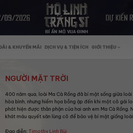
ĐÃI & KHUYẾN MÃI
DỊCH VỤ & TIỆN ÍCH
GIỚI THIỆU
NGƯỜI MẶT TRỜI
400 năm qua, loài Ma Cà Rồng đã bí mật sống giữa loài
hòa bình, nhưng hiểm họa bỗng ập đến khi một cô gái lo
phát hiện được thân phận của hai anh em Ma Cà Rồng. 
khát máu quyết săn lùng cô để bảo vệ bí mật giống loà
Đạo diễn:
Timothy Linh Bùi