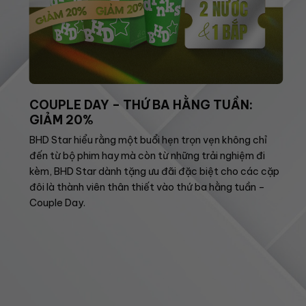
COUPLE DAY – THỨ BA HẰNG TUẦN:
GIẢM 20%
BHD Star hiểu rằng một buổi hẹn trọn vẹn không chỉ
đến từ bộ phim hay mà còn từ những trải nghiệm đi
kèm, BHD Star dành tặng ưu đãi đặc biệt cho các cặp
đôi là thành viên thân thiết vào thứ ba hằng tuần –
Couple Day.