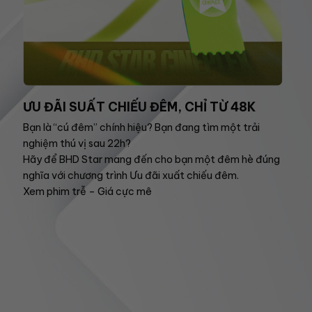
ƯU ĐÃI SUẤT CHIẾU ĐÊM, CHỈ TỪ 48K
Bạn là “cú đêm” chính hiệu? Bạn đang tìm một trải
nghiệm thú vị sau 22h?
Hãy để BHD Star mang đến cho bạn một đêm hè đúng
nghĩa với chương trình Ưu đãi xuất chiếu đêm.
Xem phim trễ – Giá cực mê