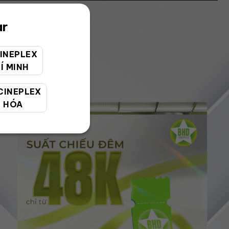
ar
INEPLEX
Í MINH
CINEPLEX
 HÓA