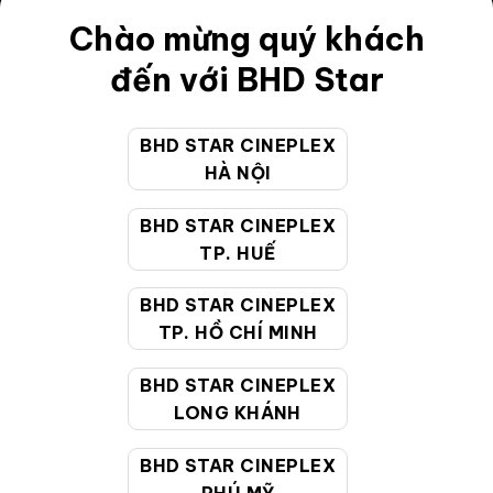
Điều khoản
Chào mừng quý khách
Hướng dẫn đặt vé trực tuyến
đến với BHD Star
Quy định và chính sách chung
BHD STAR CINEPLEX
Chính sách bảo vệ thông tin cá nhân của người tiêu
HÀ NỘI
dùng
BHD STAR CINEPLEX
CHĂM SÓC KHÁCH HÀNG
TP. HUẾ
BHD STAR CINEPLEX
Hotline:
19002099
TP. HỒ CHÍ MINH
Giờ làm việc:
9:00 - 22:00 (Tất cả các ngày bao
BHD STAR CINEPLEX
gồm cả Lễ, Tết)
LONG KHÁNH
Email hỗ trợ:
cskh@bhdstar.vn
MẠNG XÃ HỘI
BHD STAR CINEPLEX