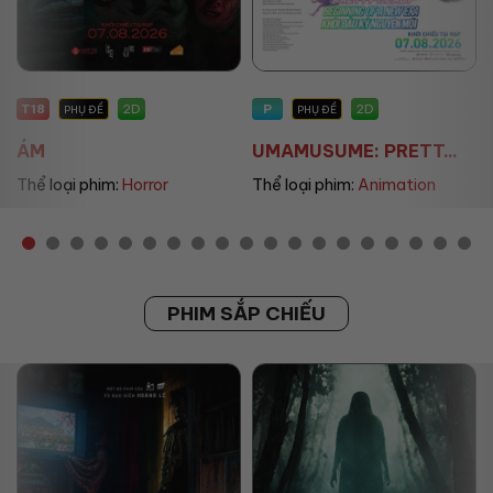
P
P
2D
2D
PHỤ ĐỀ
PHỤ ĐỀ/LỒNG TIẾNG
UMAMUSUME: PRETT...
THE LAND OF SOME...
Thể loại phim:
Animation
Thể loại phim:
Animation
PHIM SẮP CHIẾU