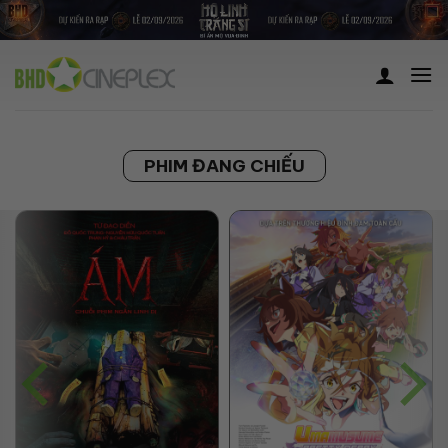
Skip
to
content
PHIM ĐANG CHIẾU