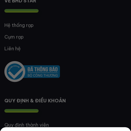
VỀ BHD STAR
Hệ thống rạp
Cụm rạp
Liên hệ
QUY ĐỊNH & ĐIỀU KHOẢN
Quy định thành viên