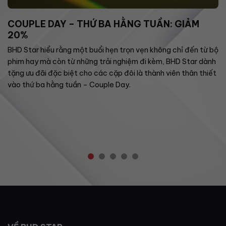
COUPLE DAY – THỨ BA HẰNG TUẦN: GIẢM
20%
BHD Star hiểu rằng một buổi hẹn trọn vẹn không chỉ đến từ bộ
phim hay mà còn từ những trải nghiệm đi kèm, BHD Star dành
tặng ưu đãi đặc biệt cho các cặp đôi là thành viên thân thiết
vào thứ ba hằng tuần – Couple Day.