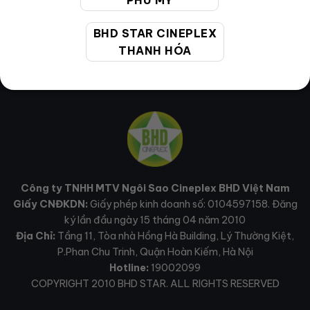
PHÚ MỸ
BHD STAR CINEPLEX
THANH HÓA
Công ty TNHH MTV Ngôi Sao Cineplex BHD Việt Nam
Giấy CNĐKDN:
Giấy phép kinh doanh số: 0104597158. Đăng
ký lần đầu ngày 15 tháng 04 năm 2010
Địa Chỉ:
Tầng 11, Tòa nhà Hồng Hà Building, Lý Thường Kiệt,
P.Phan Chu Trinh, Quận Hoàn Kiếm, Hà Nội
Hotline:
19002099
COPYRIGHT 2010 BHD STAR. ALL RIGHTS RESERVED