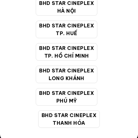
Quy định thành viên
BHD STAR CINEPLEX
HÀ NỘI
Điều khoản
BHD STAR CINEPLEX
Hướng dẫn đặt vé trực tuyến
TP. HUẾ
Quy định và chính sách chung
BHD STAR CINEPLEX
Chính sách bảo vệ thông tin cá nhân của người tiêu
TP. HỒ CHÍ MINH
dùng
BHD STAR CINEPLEX
CHĂM SÓC KHÁCH HÀNG
LONG KHÁNH
BHD STAR CINEPLEX
PHÚ MỸ
Hotline:
19002099
Giờ làm việc:
9:00 - 22:00 (Tất cả các ngày bao
BHD STAR CINEPLEX
gồm cả Lễ, Tết)
THANH HÓA
Email hỗ trợ:
cskh@bhdstar.vn