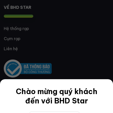
VỀ BHD STAR
Hệ thống rạp
Cụm rạp
Liên hệ
Chào mừng quý khách
QUY ĐỊNH & ĐIỀU KHOẢN
đến với BHD Star