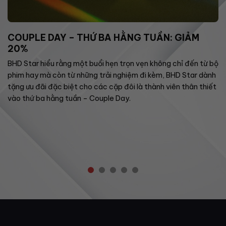
COUPLE DAY – THỨ BA HẰNG TUẦN: GIẢM
20%
BHD Star hiểu rằng một buổi hẹn trọn vẹn không chỉ đến từ bộ
phim hay mà còn từ những trải nghiệm đi kèm, BHD Star dành
tặng ưu đãi đặc biệt cho các cặp đôi là thành viên thân thiết
vào thứ ba hằng tuần – Couple Day.