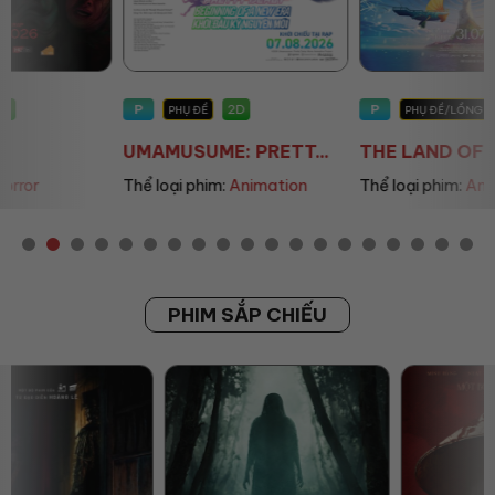
P
P
2D
2D
PHỤ ĐỀ
PHỤ ĐỀ/LỒNG TIẾNG
UMAMUSUME: PRETT...
THE LAND OF SOME...
Thể loại phim:
Animation
Thể loại phim:
Animation
PHIM SẮP CHIẾU