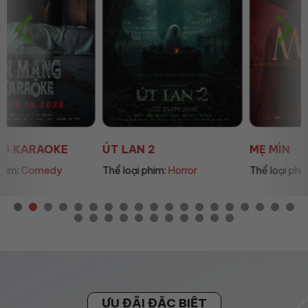
ÚT LAN 2
MẸ MÌN
Thể loại phim:
Horror
Thể loại phim:
Drama
ƯU ĐÃI ĐẶC BIỆT