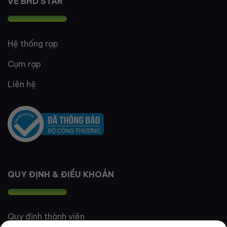
VỀ BHD STAR
Hệ thống rạp
Cụm rạp
Liên hệ
QUY ĐỊNH & ĐIỀU KHOẢN
Quy định thành viên