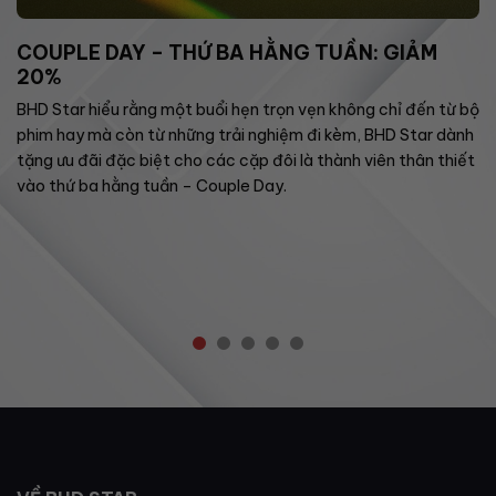
COUPLE DAY – THỨ BA HẰNG TUẦN: GIẢM
20%
BHD Star hiểu rằng một buổi hẹn trọn vẹn không chỉ đến từ bộ
phim hay mà còn từ những trải nghiệm đi kèm, BHD Star dành
tặng ưu đãi đặc biệt cho các cặp đôi là thành viên thân thiết
vào thứ ba hằng tuần – Couple Day.