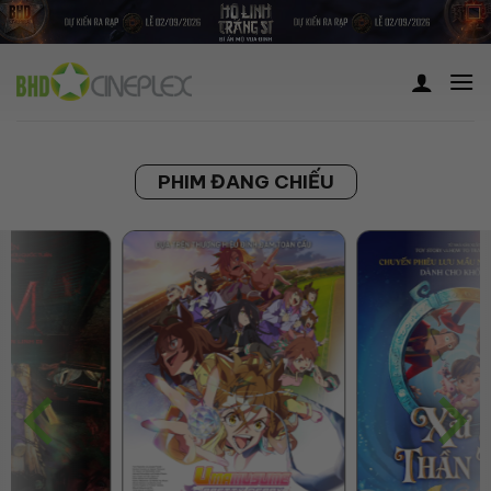
Skip
to
content
PHIM ĐANG CHIẾU