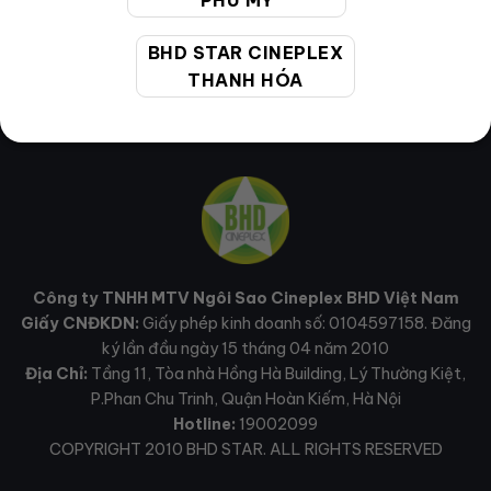
PHÚ MỸ
BHD STAR CINEPLEX
THANH HÓA
Công ty TNHH MTV Ngôi Sao Cineplex BHD Việt Nam
Giấy CNĐKDN:
Giấy phép kinh doanh số: 0104597158. Đăng
ký lần đầu ngày 15 tháng 04 năm 2010
Địa Chỉ:
Tầng 11, Tòa nhà Hồng Hà Building, Lý Thường Kiệt,
P.Phan Chu Trinh, Quận Hoàn Kiếm, Hà Nội
Hotline:
19002099
COPYRIGHT 2010 BHD STAR. ALL RIGHTS RESERVED