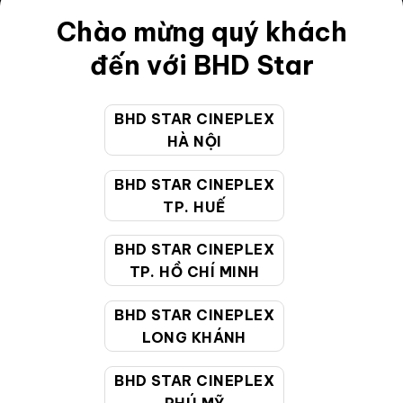
Điều khoản
Chào mừng quý khách
Hướng dẫn đặt vé trực tuyến
đến với BHD Star
Quy định và chính sách chung
BHD STAR CINEPLEX
Chính sách bảo vệ thông tin cá nhân của người tiêu
HÀ NỘI
dùng
BHD STAR CINEPLEX
CHĂM SÓC KHÁCH HÀNG
TP. HUẾ
BHD STAR CINEPLEX
Hotline:
19002099
TP. HỒ CHÍ MINH
Giờ làm việc:
9:00 - 22:00 (Tất cả các ngày bao
BHD STAR CINEPLEX
gồm cả Lễ, Tết)
LONG KHÁNH
Email hỗ trợ:
cskh@bhdstar.vn
MẠNG XÃ HỘI
BHD STAR CINEPLEX