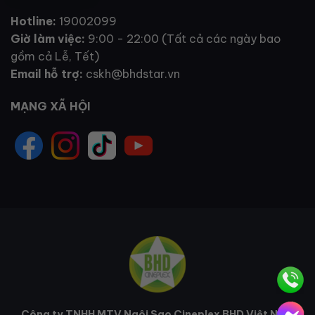
Hotline:
19002099
Giờ làm việc:
9:00 - 22:00 (Tất cả các ngày bao
gồm cả Lễ, Tết)
Email hỗ trợ:
cskh@bhdstar.vn
MẠNG XÃ HỘI
Công ty TNHH MTV Ngôi Sao Cineplex BHD Việt Nam