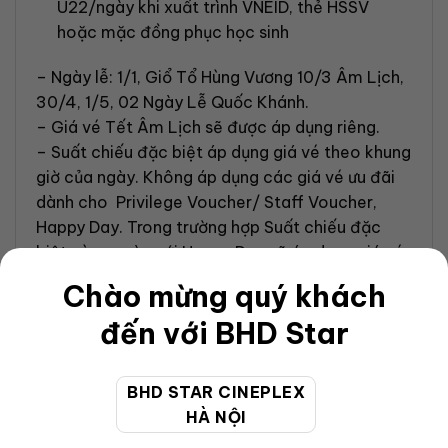
U22/ngày khi xuất trình VNEID, thẻ HSSV
hoặc mặc đồng phục học sinh
– Ngày lễ: 1/1, Giổ Tổ Hùng Vương 10/3 Âm Lịch,
30/4, 1/5, 02 Ngày Lễ Quốc Khánh.
– Giá vé Tết Âm Lịch sẽ được áp dụng riêng.
– Suất chiếu đặc biệt áp dụng giá vé theo khung
giờ của ngày. Không áp dụng các giá vé ưu đãi
dành cho Privilege Voucher/ Staff Voucher,
Happy Day. Trong trường hợp Suất chiếu đặc
biệt cùng ngày với Happy Day sẽ áp dụng giá vé
của Thứ 3.
Chào mừng quý khách
đến với BHD Star
BHD STAR CINEPLEX
HÀ NỘI