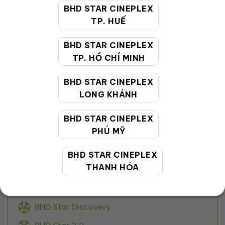
Địa điểm khác
BHD STAR CINEPLEX
BHD Star Sầm Sơn
TP. HUẾ
BHD Star Quang Trung
BHD STAR CINEPLEX
TP. HỒ CHÍ MINH
BHD Star The Garden
BHD Star Le Van Viet
BHD STAR CINEPLEX
LONG KHÁNH
BHD Star Pham Ngoc Thach
BHD Star Long Khanh
BHD STAR CINEPLEX
PHÚ MỸ
BHD Star Pham Hung
BHD Star Thao Dien
BHD STAR CINEPLEX
THANH HÓA
BHD Star Phu My
BHD Star Hue
BHD Star Discovery