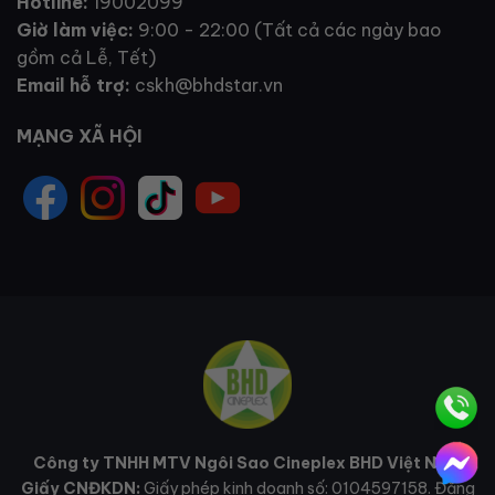
Hotline:
19002099
Giờ làm việc:
9:00 - 22:00 (Tất cả các ngày bao
gồm cả Lễ, Tết)
Email hỗ trợ:
cskh@bhdstar.vn
MẠNG XÃ HỘI
Công ty TNHH MTV Ngôi Sao Cineplex BHD Việt Nam
Giấy CNĐKDN:
Giấy phép kinh doanh số: 0104597158. Đăng