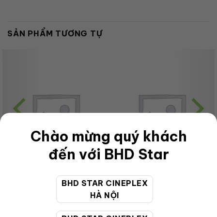
SẢN PHẨM TƯƠNG TỰ
Chào mừng quý khách
đến với BHD Star
BHD STAR CINEPLEX
CHƯA PHÂN LOẠI
CHƯA PHÂN LOẠI
HÀ NỘI
OL Special Combo1 Bap nam
OL Special Combo2 Bap nam
Ga Lac (Sweet)
Ga Lac (Sweet)