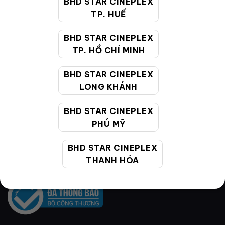
BHD STAR CINEPLEX
150,000
VNĐ
181,000
VNĐ
TP. HUẾ
BHD STAR CINEPLEX
TP. HỒ CHÍ MINH
BHD STAR CINEPLEX
VỀ BHD STAR
LONG KHÁNH
BHD STAR CINEPLEX
Hệ thống rạp
PHÚ MỸ
Cụm rạp
BHD STAR CINEPLEX
Liên hệ
THANH HÓA