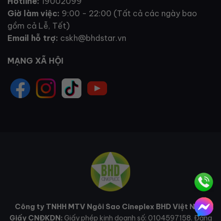
Hotline:
19002099
Giờ làm việc:
9:00 - 22:00 (Tất cả các ngày bao
gồm cả Lễ, Tết)
Email hỗ trợ:
cskh@bhdstar.vn
MẠNG XÃ HỘI
Công ty TNHH MTV Ngôi Sao Cineplex BHD Việt Nam
Giấy CNĐKDN:
Giấy phép kinh doanh số: 0104597158. Đăng