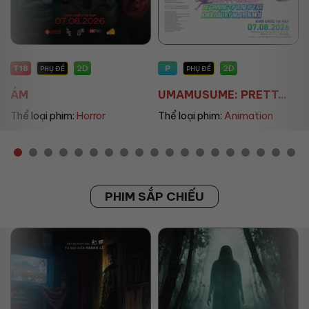
T18
P
2D
2D
PHỤ ĐỀ
PHỤ ĐỀ
ÁM
UMAMUSUME: PRETT...
Thể loại phim:
Horror
Thể loại phim:
Animation
PHIM SẮP CHIẾU