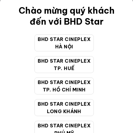
Điều khoản
Chào mừng quý khách
Hướng dẫn đặt vé trực tuyến
đến với BHD Star
Quy định và chính sách chung
BHD STAR CINEPLEX
Chính sách bảo vệ thông tin cá nhân của người tiêu
HÀ NỘI
dùng
BHD STAR CINEPLEX
CHĂM SÓC KHÁCH HÀNG
TP. HUẾ
BHD STAR CINEPLEX
Hotline:
19002099
TP. HỒ CHÍ MINH
Giờ làm việc:
9:00 - 22:00 (Tất cả các ngày bao
BHD STAR CINEPLEX
gồm cả Lễ, Tết)
LONG KHÁNH
Email hỗ trợ:
cskh@bhdstar.vn
MẠNG XÃ HỘI
BHD STAR CINEPLEX