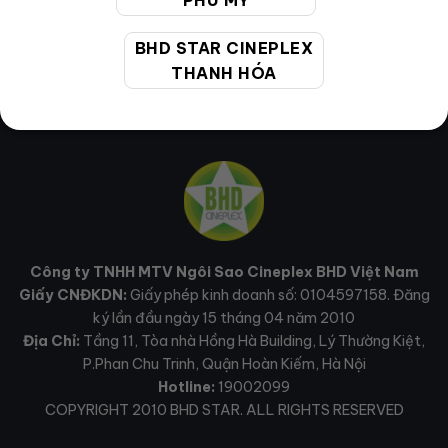
PHÚ MỸ
BHD STAR CINEPLEX
THANH HÓA
Công ty TNHH MTV Ngôi Sao Cineplex BHD Việt Nam
Giấy CNĐKDN:
Giấy phép kinh doanh số: 0104597158. Đăng
ký lần đầu ngày 15 tháng 04 năm 2010
Địa Chỉ:
Tầng 11, Tòa nhà Hồng Hà Building, Lý Thường Kiệt,
P.Phan Chu Trinh, Quận Hoàn Kiếm, Hà Nội
Hotline:
19002099
COPYRIGHT 2010 BHD STAR. ALL RIGHTS RESERVED