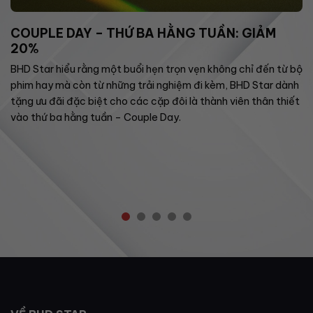
COUPLE DAY – THỨ BA HẰNG TUẦN: GIẢM
20%
BHD Star hiểu rằng một buổi hẹn trọn vẹn không chỉ đến từ bộ
phim hay mà còn từ những trải nghiệm đi kèm, BHD Star dành
tặng ưu đãi đặc biệt cho các cặp đôi là thành viên thân thiết
vào thứ ba hằng tuần – Couple Day.