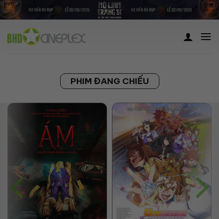
Skip
to
content
PHIM ĐANG CHIẾU