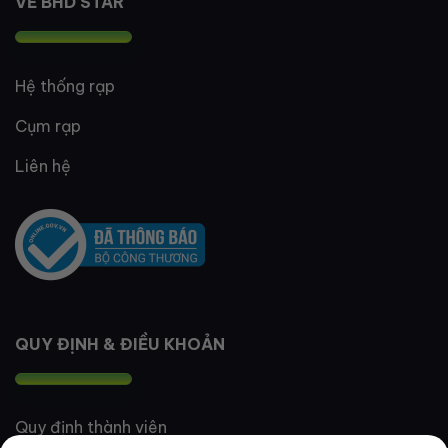
VỀ BHD STAR
Hệ thống rạp
Cụm rạp
Liên hệ
QUY ĐỊNH & ĐIỀU KHOẢN
Quy định thành viên