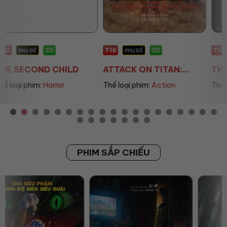
T16
T18
2D
2D
PHỤ ĐỀ
PHỤ ĐỀ
ATTACK ON TITAN:...
THE EYES: ĐIỂM MÙ
Thể loại phim:
Action
Thể loại phim:
Horror
PHIM SẮP CHIẾU