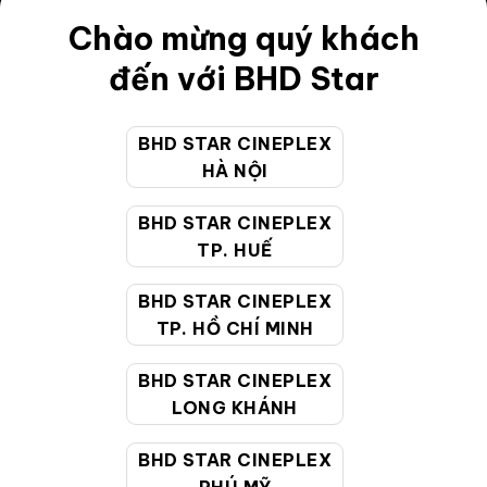
Chào mừng quý khách
Điều khoản
đến với BHD Star
Hướng dẫn đặt vé trực tuyến
Quy định và chính sách chung
BHD STAR CINEPLEX
Chính sách bảo vệ thông tin cá nhân của người tiêu
HÀ NỘI
dùng
BHD STAR CINEPLEX
TP. HUẾ
CHĂM SÓC KHÁCH HÀNG
BHD STAR CINEPLEX
TP. HỒ CHÍ MINH
Hotline:
19002099
Giờ làm việc:
9:00 - 22:00 (Tất cả các ngày bao
BHD STAR CINEPLEX
gồm cả Lễ, Tết)
LONG KHÁNH
Email hỗ trợ:
cskh@bhdstar.vn
BHD STAR CINEPLEX
MẠNG XÃ HỘI