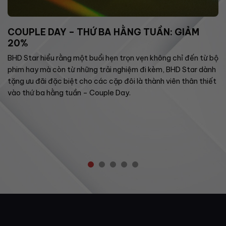
COUPLE DAY – THỨ BA HẰNG TUẦN: GIẢM
20%
BHD Star hiểu rằng một buổi hẹn trọn vẹn không chỉ đến từ bộ
phim hay mà còn từ những trải nghiệm đi kèm, BHD Star dành
tặng ưu đãi đặc biệt cho các cặp đôi là thành viên thân thiết
vào thứ ba hằng tuần – Couple Day.