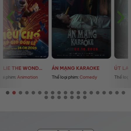
ÁN MẠNG KARAOKE
ÚT LAN 2
Thể loại phim:
Comedy
Thể loại phim:
Horror