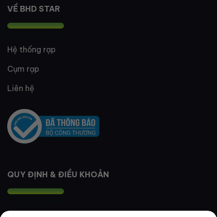
VỀ BHD STAR
Hệ thống rạp
Cụm rạp
Liên hệ
QUY ĐỊNH & ĐIỀU KHOẢN
Quy định thành viên