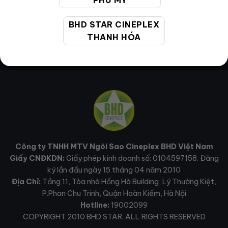
PHÚ MỸ
BHD STAR CINEPLEX
THANH HÓA
Công ty TNHH MTV Ngôi Sao Cineplex BHD Việt Nam
Giấy CNĐKDN:
Giấy phép kinh doanh số: 0104597158. Đăng
ký lần đầu ngày 15 tháng 04 năm 2010
Địa Chỉ:
Tầng 11, Tòa nhà Hồng Hà Building, Lý Thường Kiệt,
P.Phan Chu Trinh, Quận Hoàn Kiếm, Hà Nội
Hotline:
19002099
COPYRIGHT 2010 BHD STAR. ALL RIGHTS RESERVED