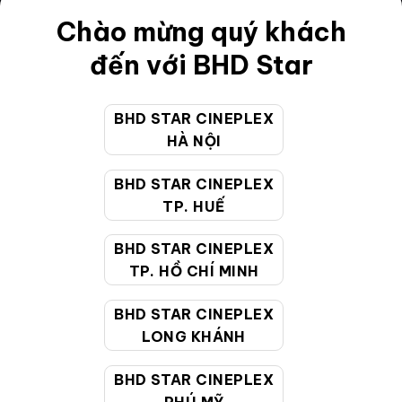
Điều khoản
Chào mừng quý khách
Hướng dẫn đặt vé trực tuyến
đến với BHD Star
Quy định và chính sách chung
BHD STAR CINEPLEX
Chính sách bảo vệ thông tin cá nhân của người tiêu
HÀ NỘI
dùng
BHD STAR CINEPLEX
CHĂM SÓC KHÁCH HÀNG
TP. HUẾ
BHD STAR CINEPLEX
Hotline:
19002099
TP. HỒ CHÍ MINH
Giờ làm việc:
9:00 - 22:00 (Tất cả các ngày bao
BHD STAR CINEPLEX
gồm cả Lễ, Tết)
LONG KHÁNH
Email hỗ trợ:
cskh@bhdstar.vn
MẠNG XÃ HỘI
BHD STAR CINEPLEX