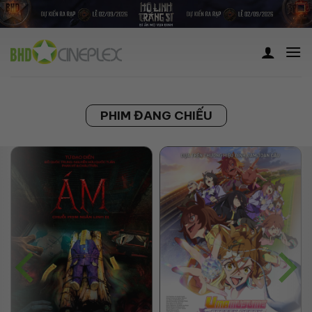
Skip
to
content
PHIM ĐANG CHIẾU