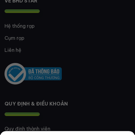
VỀ BHD STAR
Hệ thống rạp
Cụm rạp
Liên hệ
QUY ĐỊNH & ĐIỀU KHOẢN
Quy định thành viên