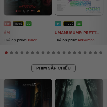
P
P
2D
2D
PHỤ ĐỀ
PHỤ ĐỀ/LỒNG TIẾNG
UMAMUSUME: PRETT...
THE LAND OF SOME...
Thể loại phim:
Animation
Thể loại phim:
Animation
PHIM SẮP CHIẾU