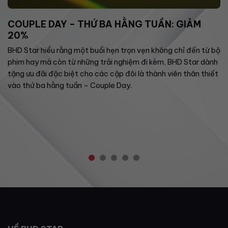
COUPLE DAY – THỨ BA HẰNG TUẦN: GIẢM
20%
BHD Star hiểu rằng một buổi hẹn trọn vẹn không chỉ đến từ bộ
phim hay mà còn từ những trải nghiệm đi kèm, BHD Star dành
tặng ưu đãi đặc biệt cho các cặp đôi là thành viên thân thiết
vào thứ ba hằng tuần – Couple Day.