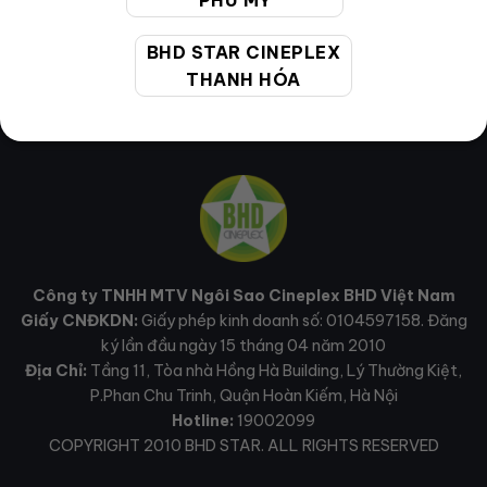
PHÚ MỸ
BHD STAR CINEPLEX
THANH HÓA
Công ty TNHH MTV Ngôi Sao Cineplex BHD Việt Nam
Giấy CNĐKDN:
Giấy phép kinh doanh số: 0104597158. Đăng
ký lần đầu ngày 15 tháng 04 năm 2010
Địa Chỉ:
Tầng 11, Tòa nhà Hồng Hà Building, Lý Thường Kiệt,
P.Phan Chu Trinh, Quận Hoàn Kiếm, Hà Nội
Hotline:
19002099
COPYRIGHT 2010 BHD STAR. ALL RIGHTS RESERVED