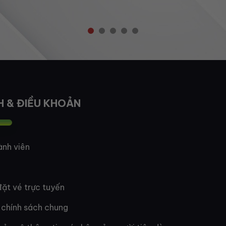
H & ĐIỀU KHOẢN
ành viên
ặt vé trực tuyến
 chính sách chung