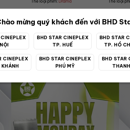
Thể loại phim:
Horror
Thể loại p
hào mừng quý khách đến với BHD St
 CINEPLEX
BHD STAR CINEPLEX
BHD STAR C
 NỘI
TP. HUẾ
TP. HỒ CH
ƯU ĐÃI ĐẶC BIỆT
R CINEPLEX
BHD STAR CINEPLEX
BHD STAR 
 KHÁNH
PHÚ MỸ
THANH