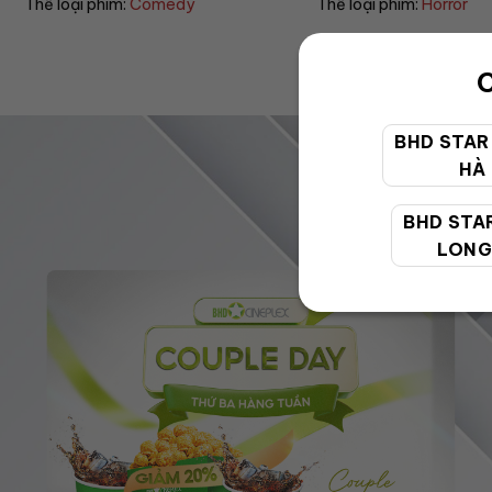
Thể loại phim:
Horror
Thể loại phim:
Drama
C
BHD STAR
HÀ
BHD STA
LONG