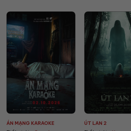
ÚT LAN 2
MẸ MÌN