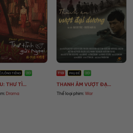
T16
2D
2D
ĐỀ
PHỤ ĐỀ
M VƯỢT ĐẠ...
KIJSADA PARADISE...
him:
War
Thể loại phim:
Horror