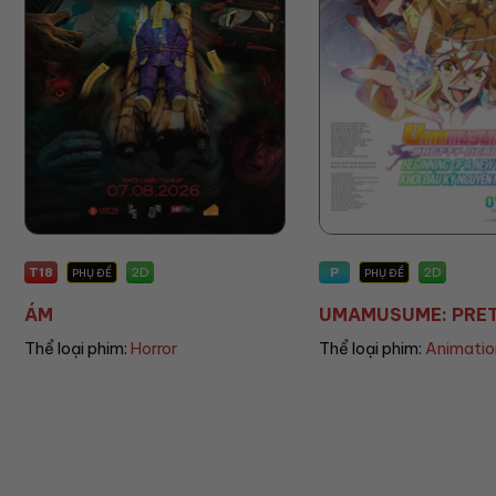
P
P
2D
PHỤ ĐỀ
PHỤ ĐỀ/LỒNG TIẾNG
UMAMUSUME: PRETT...
THE LAND OF SOME
Thể loại phim:
Animation
Thể loại phim:
Animati