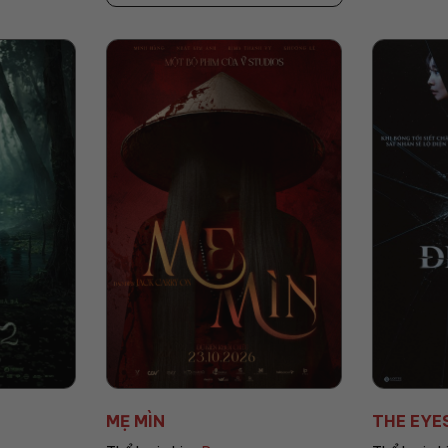
THE EYES: ĐIỂM MÙ
AGITO: 