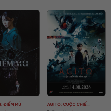
CUỘC CHIẾ...
AVENGERS: DOOMSD...