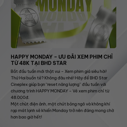
HAPPY MONDAY – ƯU ĐÃI XEM PHIM CHỈ
TỪ 48K TẠI BHD STAR
Bắt đầu tuần mới thật vui – Xem phim giá siêu hời!
Thứ Hai buồn tẻ? Không đâu nhé! Hãy để BHD Star
Cineplex giúp bạn “reset năng lượng” đầu tuần với
chương trình HAPPY MONDAY – Vé xem phim chỉ từ
48.000đ.
Một chút điện ảnh, một chút bỏng ngô và không khí
rạp mát lạnh sẽ khiến Monday trở nên đáng mong chờ
hơn bao giờ hết!