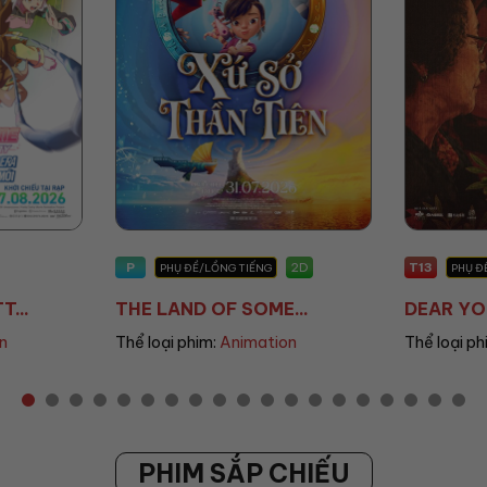
T13
T13
2D
2D
PHỤ ĐỀ/LỒNG TIẾNG
PHỤ 
...
DEAR YOU: THƯ TÌ...
THANH Â
on
Thể loại phim:
Drama
Thể loại p
PHIM SẮP CHIẾU