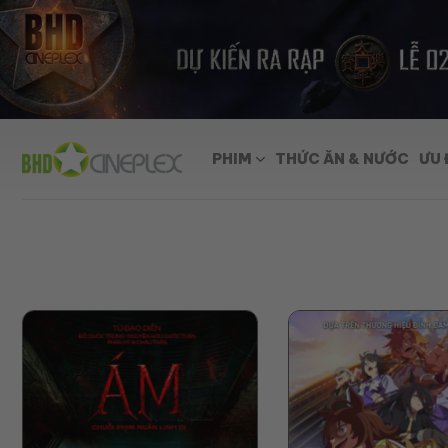
Skip
to
content
PHIM
THỨC ĂN & NƯỚC
ƯU 