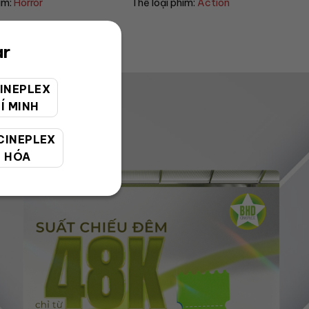
him:
Action
Thể loại phim:
Sci-fi
ar
INEPLEX
Í MINH
CINEPLEX
 HÓA