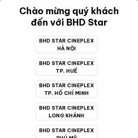
Điều khoản
Chào mừng quý khách
Hướng dẫn đặt vé trực tuyến
đến với BHD Star
Quy định và chính sách chung
BHD STAR CINEPLEX
Chính sách bảo vệ thông tin cá nhân của người tiêu
HÀ NỘI
dùng
BHD STAR CINEPLEX
CHĂM SÓC KHÁCH HÀNG
TP. HUẾ
BHD STAR CINEPLEX
Hotline:
19002099
TP. HỒ CHÍ MINH
Giờ làm việc:
9:00 - 22:00 (Tất cả các ngày bao
BHD STAR CINEPLEX
gồm cả Lễ, Tết)
LONG KHÁNH
Email hỗ trợ:
cskh@bhdstar.vn
MẠNG XÃ HỘI
BHD STAR CINEPLEX