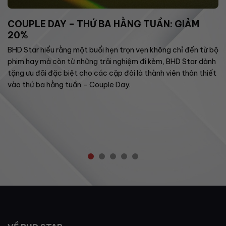
COUPLE DAY – THỨ BA HẰNG TUẦN: GIẢM
20%
BHD Star hiểu rằng một buổi hẹn trọn vẹn không chỉ đến từ bộ
phim hay mà còn từ những trải nghiệm đi kèm, BHD Star dành
tặng ưu đãi đặc biệt cho các cặp đôi là thành viên thân thiết
vào thứ ba hằng tuần – Couple Day.