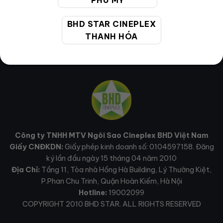
PHÚ MỸ
BHD STAR CINEPLEX
THANH HÓA
Công ty TNHH MTV Ngôi Sao Cineplex BHD Việt Nam
Giấy CNĐKDN:
Giấy phép kinh doanh số: 0104597158. Đăng
ký lần đầu ngày 15 tháng 04 năm 2010
Địa Chỉ:
Tầng 11, Tòa nhà Hồng Hà Building, Lý Thường Kiệt,
P.Phan Chu Trinh, Quận Hoàn Kiếm, Hà Nội
Hotline:
19002099
COPYRIGHT 2010 BHD STAR. ALL RIGHTS RESERVED