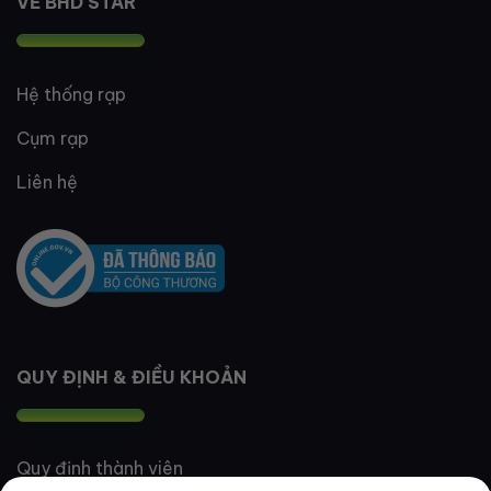
VỀ BHD STAR
Hệ thống rạp
Cụm rạp
Liên hệ
QUY ĐỊNH & ĐIỀU KHOẢN
Quy định thành viên