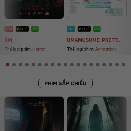
P
P
2D
2D
PHỤ ĐỀ
PHỤ ĐỀ/LỒNG TIẾNG
UMAMUSUME: PRETT...
THE LAND OF SOME...
Thể loại phim:
Animation
Thể loại phim:
Animation
PHIM SẮP CHIẾU