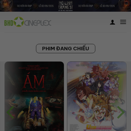
Skip
to
content
PHIM ĐANG CHIẾU