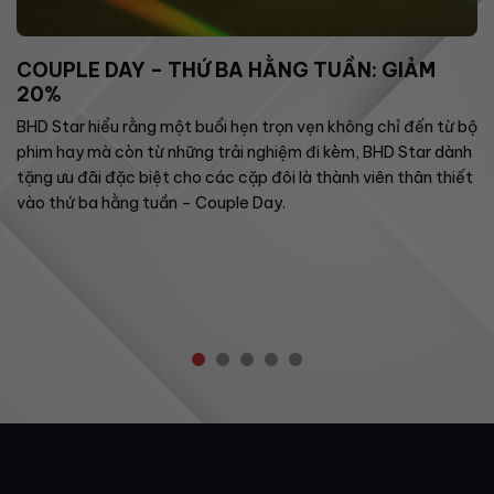
COUPLE DAY – THỨ BA HẰNG TUẦN: GIẢM
20%
BHD Star hiểu rằng một buổi hẹn trọn vẹn không chỉ đến từ bộ
phim hay mà còn từ những trải nghiệm đi kèm, BHD Star dành
tặng ưu đãi đặc biệt cho các cặp đôi là thành viên thân thiết
vào thứ ba hằng tuần – Couple Day.