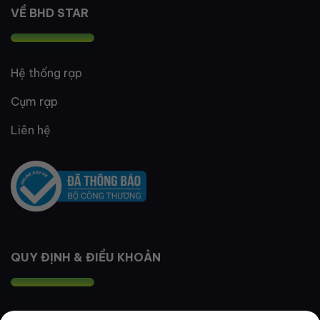
VỀ BHD STAR
Hệ thống rạp
Cụm rạp
Liên hệ
QUY ĐỊNH & ĐIỀU KHOẢN
Quy định thành viên