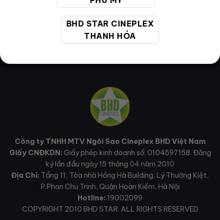
PHÚ MỸ
BHD STAR CINEPLEX
THANH HÓA
Công ty TNHH MTV Ngôi Sao Cineplex BHD Việt Nam
Giấy CNĐKDN:
Giấy phép kinh doanh số: 0104597158. Đăng
ký lần đầu ngày 15 tháng 04 năm 2010
Địa Chỉ:
Tầng 11, Tòa nhà Hồng Hà Building, Lý Thường Kiệt,
P.Phan Chu Trinh, Quận Hoàn Kiếm, Hà Nội
Hotline:
19002099
COPYRIGHT 2010 BHD STAR. ALL RIGHTS RESERVED