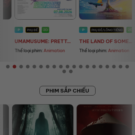
P
P
2D
2D
PHỤ ĐỀ
PHỤ ĐỀ/LỒNG TIẾNG
UMAMUSUME: PRETT...
THE LAND OF SOME...
Thể loại phim:
Animation
Thể loại phim:
Animation
PHIM SẮP CHIẾU