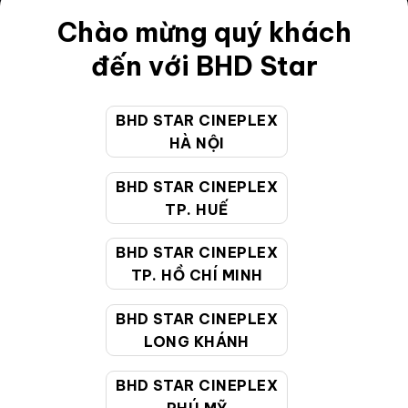
Chào mừng quý khách
Điều khoản
đến với BHD Star
Hướng dẫn đặt vé trực tuyến
Quy định và chính sách chung
BHD STAR CINEPLEX
Chính sách bảo vệ thông tin cá nhân của người tiêu
HÀ NỘI
dùng
BHD STAR CINEPLEX
TP. HUẾ
CHĂM SÓC KHÁCH HÀNG
BHD STAR CINEPLEX
TP. HỒ CHÍ MINH
Hotline:
19002099
Giờ làm việc:
9:00 - 22:00 (Tất cả các ngày bao
BHD STAR CINEPLEX
gồm cả Lễ, Tết)
LONG KHÁNH
Email hỗ trợ:
cskh@bhdstar.vn
BHD STAR CINEPLEX
MẠNG XÃ HỘI