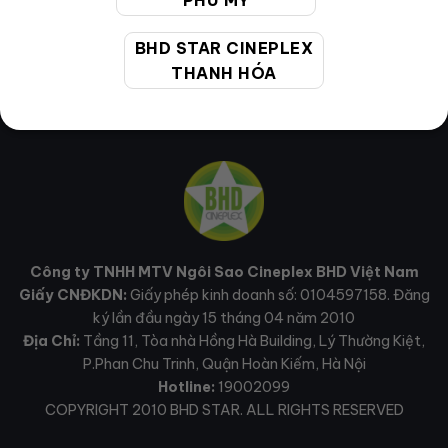
PHÚ MỸ
BHD STAR CINEPLEX
THANH HÓA
Công ty TNHH MTV Ngôi Sao Cineplex BHD Việt Nam
Giấy CNĐKDN:
Giấy phép kinh doanh số: 0104597158. Đăng
ký lần đầu ngày 15 tháng 04 năm 2010
Địa Chỉ:
Tầng 11, Tòa nhà Hồng Hà Building, Lý Thường Kiệt,
P.Phan Chu Trinh, Quận Hoàn Kiếm, Hà Nội
Hotline:
19002099
COPYRIGHT 2010 BHD STAR. ALL RIGHTS RESERVED