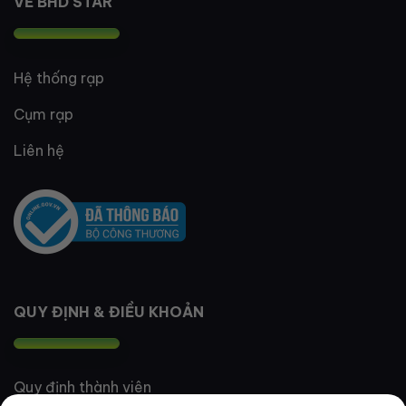
VỀ BHD STAR
Hệ thống rạp
Cụm rạp
Liên hệ
QUY ĐỊNH & ĐIỀU KHOẢN
Quy định thành viên