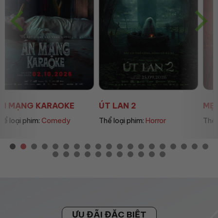
ÚT LAN 2
MẸ MÌN
Thể loại phim:
Horror
Thể loại phim:
Drama
ƯU ĐÃI ĐẶC BIỆT