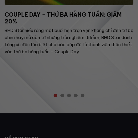
COUPLE DAY – THỨ BA HẰNG TUẦN: GIẢM
20%
BHD Star hiểu rằng một buổi hẹn trọn vẹn không chỉ đến từ bộ
phim hay mà còn từ những trải nghiệm đi kèm, BHD Star dành
tặng ưu đãi đặc biệt cho các cặp đôi là thành viên thân thiết
vào thứ ba hằng tuần – Couple Day.