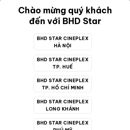
Điều khoản
Chào mừng quý khách
Hướng dẫn đặt vé trực tuyến
đến với BHD Star
Quy định và chính sách chung
BHD STAR CINEPLEX
Chính sách bảo vệ thông tin cá nhân của người tiêu
HÀ NỘI
dùng
BHD STAR CINEPLEX
CHĂM SÓC KHÁCH HÀNG
TP. HUẾ
BHD STAR CINEPLEX
Hotline:
19002099
TP. HỒ CHÍ MINH
Giờ làm việc:
9:00 - 22:00 (Tất cả các ngày bao
BHD STAR CINEPLEX
gồm cả Lễ, Tết)
LONG KHÁNH
Email hỗ trợ:
cskh@bhdstar.vn
MẠNG XÃ HỘI
BHD STAR CINEPLEX