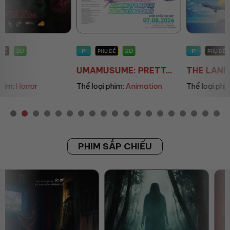
P
P
2D
2D
PHỤ ĐỀ
PHỤ ĐỀ/LỒNG TIẾNG
UMAMUSUME: PRETT...
THE LAND OF SOME...
Thể loại phim:
Animation
Thể loại phim:
Animation
PHIM SẮP CHIẾU