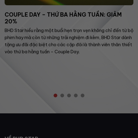
COUPLE DAY – THỨ BA HẰNG TUẦN: GIẢM
20%
BHD Star hiểu rằng một buổi hẹn trọn vẹn không chỉ đến từ bộ
phim hay mà còn từ những trải nghiệm đi kèm, BHD Star dành
tặng ưu đãi đặc biệt cho các cặp đôi là thành viên thân thiết
vào thứ ba hằng tuần – Couple Day.