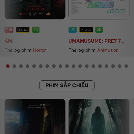
P
P
2D
2D
PHỤ ĐỀ
PHỤ ĐỀ/LỒNG TIẾNG
UMAMUSUME: PRETT...
THE LAND OF SOME...
Thể loại phim:
Animation
Thể loại phim:
Animation
PHIM SẮP CHIẾU