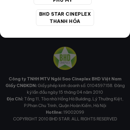
PHÚ MỸ
BHD STAR CINEPLEX
THANH HÓA
Công ty TNHH MTV Ngôi Sao Cineplex BHD Việt Nam
Giấy CNĐKDN:
Giấy phép kinh doanh số: 0104597158. Đăng
ký lần đầu ngày 15 tháng 04 năm 2010
Địa Chỉ:
Tầng 11, Tòa nhà Hồng Hà Building, Lý Thường Kiệt,
P.Phan Chu Trinh, Quận Hoàn Kiếm, Hà Nội
Hotline:
19002099
COPYRIGHT 2010 BHD STAR. ALL RIGHTS RESERVED