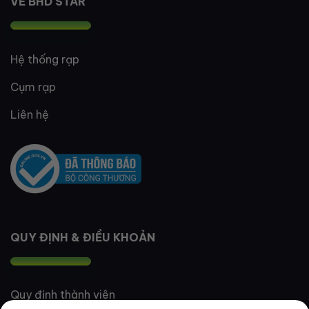
VỀ BHD STAR
Hệ thống rạp
Cụm rạp
Liên hệ
QUY ĐỊNH & ĐIỀU KHOẢN
Quy định thành viên