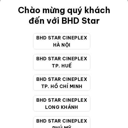
Điều khoản
Chào mừng quý khách
Hướng dẫn đặt vé trực tuyến
đến với BHD Star
Quy định và chính sách chung
BHD STAR CINEPLEX
Chính sách bảo vệ thông tin cá nhân của người tiêu
HÀ NỘI
dùng
BHD STAR CINEPLEX
CHĂM SÓC KHÁCH HÀNG
TP. HUẾ
BHD STAR CINEPLEX
Hotline:
19002099
TP. HỒ CHÍ MINH
Giờ làm việc:
9:00 - 22:00 (Tất cả các ngày bao
BHD STAR CINEPLEX
gồm cả Lễ, Tết)
LONG KHÁNH
Email hỗ trợ:
cskh@bhdstar.vn
MẠNG XÃ HỘI
BHD STAR CINEPLEX