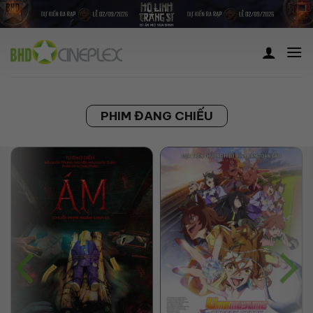
Skip
to
content
PHIM ĐANG CHIẾU