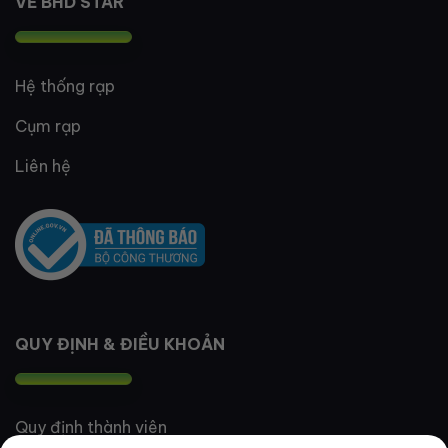
VỀ BHD STAR
Hệ thống rạp
Cụm rạp
Liên hệ
QUY ĐỊNH & ĐIỀU KHOẢN
Quy định thành viên