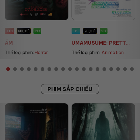
P
P
2D
2D
PHỤ ĐỀ
PHỤ ĐỀ/LỒNG TIẾNG
UMAMUSUME: PRETT...
THE LAND OF SOME...
Thể loại phim:
Animation
Thể loại phim:
Animation
PHIM SẮP CHIẾU