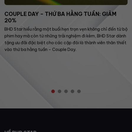
COUPLE DAY – THỨ BA HẰNG TUẦN: GIẢM
20%
BHD Star hiểu rằng một buổi hẹn trọn vẹn không chỉ đến từ bộ
phim hay mà còn từ những trải nghiệm đi kèm, BHD Star dành
tặng ưu đãi đặc biệt cho các cặp đôi là thành viên thân thiết
vào thứ ba hằng tuần – Couple Day.