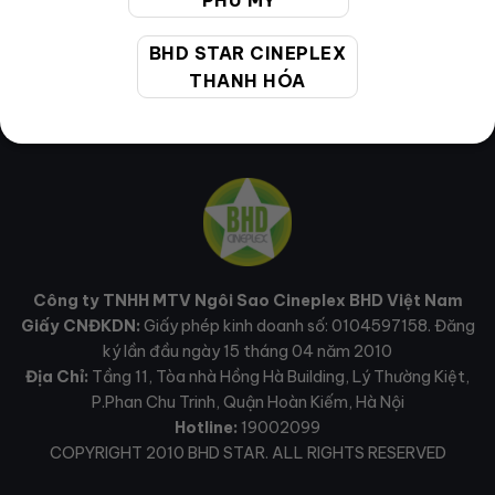
PHÚ MỸ
BHD STAR CINEPLEX
THANH HÓA
Công ty TNHH MTV Ngôi Sao Cineplex BHD Việt Nam
Giấy CNĐKDN:
Giấy phép kinh doanh số: 0104597158. Đăng
ký lần đầu ngày 15 tháng 04 năm 2010
Địa Chỉ:
Tầng 11, Tòa nhà Hồng Hà Building, Lý Thường Kiệt,
P.Phan Chu Trinh, Quận Hoàn Kiếm, Hà Nội
Hotline:
19002099
COPYRIGHT 2010 BHD STAR. ALL RIGHTS RESERVED