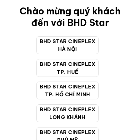
Điều khoản
Chào mừng quý khách
Hướng dẫn đặt vé trực tuyến
đến với BHD Star
Quy định và chính sách chung
BHD STAR CINEPLEX
Chính sách bảo vệ thông tin cá nhân của người tiêu
HÀ NỘI
dùng
BHD STAR CINEPLEX
CHĂM SÓC KHÁCH HÀNG
TP. HUẾ
BHD STAR CINEPLEX
Hotline:
19002099
TP. HỒ CHÍ MINH
Giờ làm việc:
9:00 - 22:00 (Tất cả các ngày bao
BHD STAR CINEPLEX
gồm cả Lễ, Tết)
LONG KHÁNH
Email hỗ trợ:
cskh@bhdstar.vn
MẠNG XÃ HỘI
BHD STAR CINEPLEX