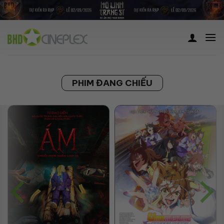
Skip
to
content
PHIM ĐANG CHIẾU