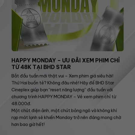
HAPPY MONDAY – ƯU ĐÃI XEM PHIM CHỈ
TỪ 48K TẠI BHD STAR
Bắt đầu tuần mới thật vui – Xem phim giá siêu hời!
Thứ Hai buồn tẻ? Không đâu nhé! Hãy để BHD Star
Cineplex giúp bạn “reset năng lượng” đầu tuần với
chương trình HAPPY MONDAY – Vé xem phim chỉ từ
48.000đ.
Một chút điện ảnh, một chút bỏng ngô và không khí
rạp mát lạnh sẽ khiến Monday trở nên đáng mong chờ
hơn bao giờ hết!