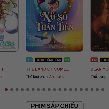
T13
T13
2D
2D
PHỤ ĐỀ/LỒNG TIẾNG
PHỤ Đ
..
DEAR YOU: THƯ TÌ...
THANH Â
n
Thể loại phim:
Drama
Thể loại ph
PHIM SẮP CHIẾU