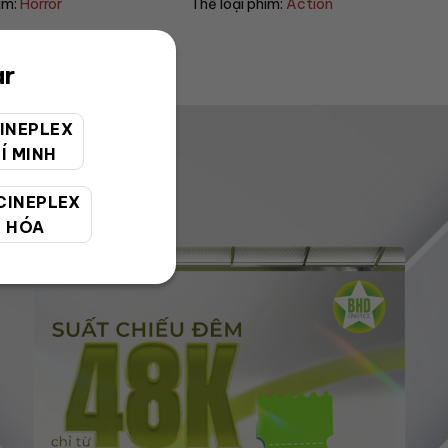
im:
Action
Thể loại phim:
Sci-fi
ar
INEPLEX
Í MINH
CINEPLEX
 HÓA