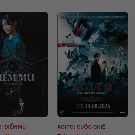
UỘC CHIẾ...
AVENGERS: DOOMSD...