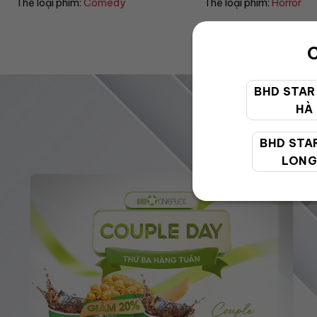
Thể loại phim:
Horror
Thể loại phim:
Drama
C
BHD STAR
HÀ
BHD STA
LONG