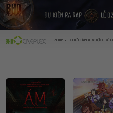
Skip
to
content
PHIM
THỨC ĂN & NƯỚC
ƯU 