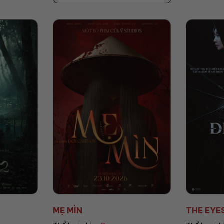
THE EYES: ĐIỂM MÙ
AGITO: C