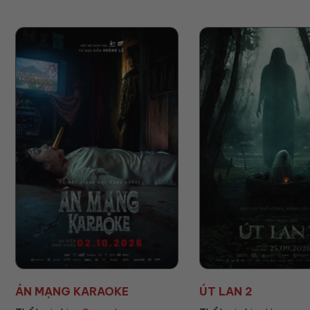
ÚT LAN 2
MẸ MÌN