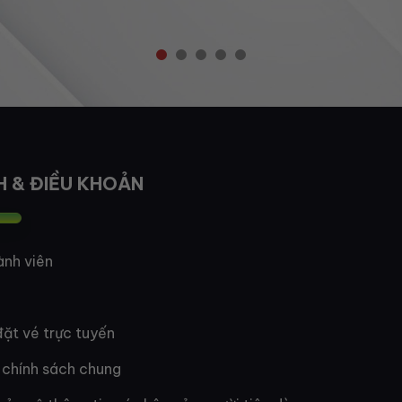
H & ĐIỀU KHOẢN
ành viên
ặt vé trực tuyến
 chính sách chung