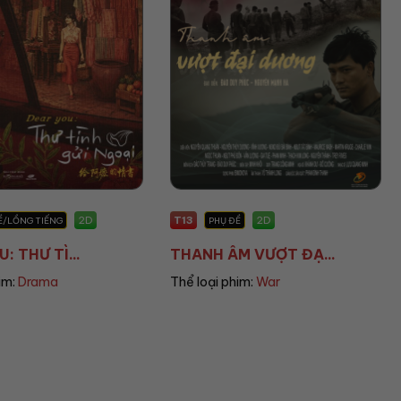
T16
2D
2D
Ề
PHỤ ĐỀ
M VƯỢT ĐẠ...
KIJSADA PARADISE...
im:
War
Thể loại phim:
Horror