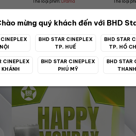
Thể loại phim:
Horror
Thể loại ph
hào mừng quý khách đến với BHD St
 CINEPLEX
BHD STAR CINEPLEX
BHD STAR C
 NỘI
TP. HUẾ
TP. HỒ CH
ƯU ĐÃI ĐẶC BIỆT
R CINEPLEX
BHD STAR CINEPLEX
BHD STAR 
 KHÁNH
PHÚ MỸ
THANH