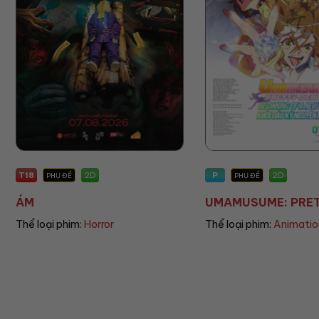
P
P
2D
PHỤ ĐỀ
PHỤ ĐỀ/LỒNG TIẾNG
UMAMUSUME: PRETT...
THE LAND OF SOME.
Thể loại phim:
Animation
Thể loại phim:
Animatio