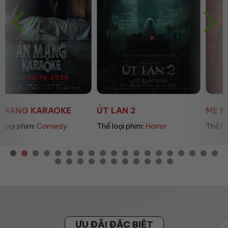
ÚT LAN 2
MẸ MÌN
Thể loại phim:
Horror
Thể loại phim:
Drama
ƯU ĐÃI ĐẶC BIỆT