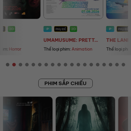
P
P
2D
2D
PHỤ ĐỀ
PHỤ ĐỀ/LỒNG TIẾNG
UMAMUSUME: PRETT...
THE LAND OF SOME...
Thể loại phim:
Animation
Thể loại phim:
Animation
PHIM SẮP CHIẾU