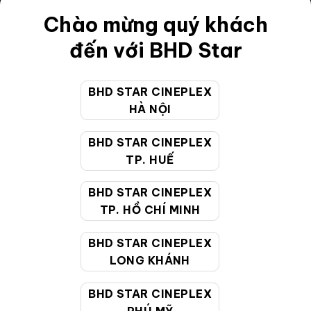
Điều khoản
Chào mừng quý khách
Hướng dẫn đặt vé trực tuyến
đến với BHD Star
Quy định và chính sách chung
BHD STAR CINEPLEX
Chính sách bảo vệ thông tin cá nhân của người tiêu
HÀ NỘI
dùng
BHD STAR CINEPLEX
CHĂM SÓC KHÁCH HÀNG
TP. HUẾ
BHD STAR CINEPLEX
Hotline:
19002099
TP. HỒ CHÍ MINH
Giờ làm việc:
9:00 - 22:00 (Tất cả các ngày bao
BHD STAR CINEPLEX
gồm cả Lễ, Tết)
LONG KHÁNH
Email hỗ trợ:
cskh@bhdstar.vn
MẠNG XÃ HỘI
BHD STAR CINEPLEX