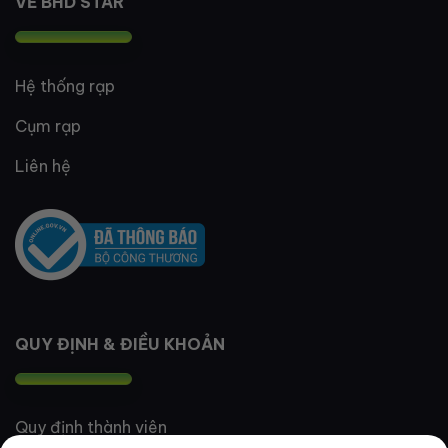
VỀ BHD STAR
Hệ thống rạp
Cụm rạp
Liên hệ
QUY ĐỊNH & ĐIỀU KHOẢN
Quy định thành viên