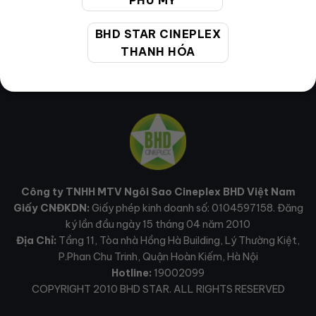
PHÚ MỸ
BHD STAR CINEPLEX
THANH HÓA
Công ty TNHH MTV Ngôi Sao Cineplex BHD Việt Nam
Giấy CNĐKDN:
Giấy phép kinh doanh số: 0104597158. Đăng
ký lần đầu ngày 15 tháng 04 năm 2010
Địa Chỉ:
Tầng 11, Tòa nhà Hồng Hà Building, Lý Thường Kiệt,
P.Phan Chu Trinh, Quận Hoàn Kiếm, Hà Nội
Hotline:
19002099
COPYRIGHT 2010 BHD STAR. ALL RIGHTS RESERVED