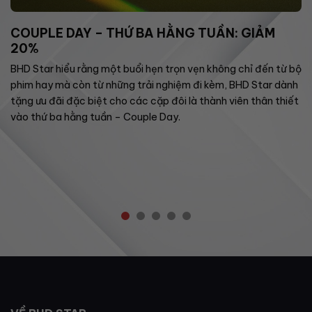
COUPLE DAY – THỨ BA HẰNG TUẦN: GIẢM
20%
BHD Star hiểu rằng một buổi hẹn trọn vẹn không chỉ đến từ bộ
phim hay mà còn từ những trải nghiệm đi kèm, BHD Star dành
tặng ưu đãi đặc biệt cho các cặp đôi là thành viên thân thiết
vào thứ ba hằng tuần – Couple Day.