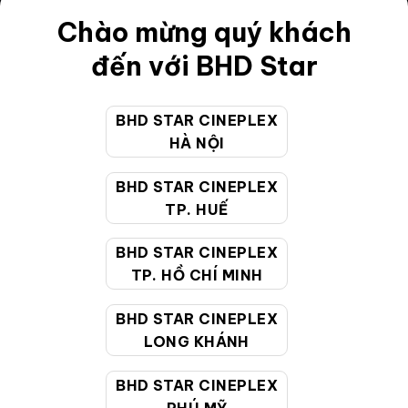
Điều khoản
Chào mừng quý khách
Hướng dẫn đặt vé trực tuyến
đến với BHD Star
Quy định và chính sách chung
BHD STAR CINEPLEX
Chính sách bảo vệ thông tin cá nhân của người tiêu
HÀ NỘI
dùng
BHD STAR CINEPLEX
CHĂM SÓC KHÁCH HÀNG
TP. HUẾ
BHD STAR CINEPLEX
Hotline:
19002099
TP. HỒ CHÍ MINH
Giờ làm việc:
9:00 - 22:00 (Tất cả các ngày bao
BHD STAR CINEPLEX
gồm cả Lễ, Tết)
LONG KHÁNH
Email hỗ trợ:
cskh@bhdstar.vn
MẠNG XÃ HỘI
BHD STAR CINEPLEX