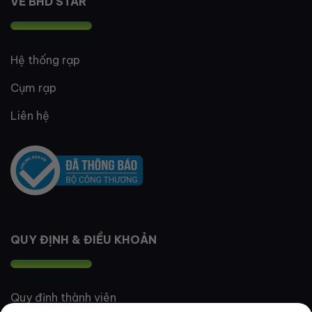
VỀ BHD STAR
Hệ thống rạp
Cụm rạp
Liên hệ
QUY ĐỊNH & ĐIỀU KHOẢN
Quy định thành viên