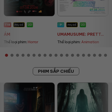
P
P
2D
2D
PHỤ ĐỀ
PHỤ ĐỀ/LỒNG TIẾNG
UMAMUSUME: PRETT...
THE LAND OF SOME...
Thể loại phim:
Animation
Thể loại phim:
Animation
PHIM SẮP CHIẾU