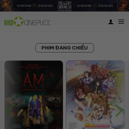
Skip
to
content
PHIM ĐANG CHIẾU