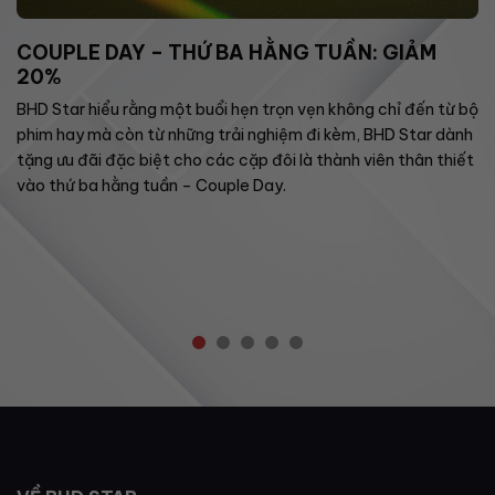
COUPLE DAY – THỨ BA HẰNG TUẦN: GIẢM
20%
BHD Star hiểu rằng một buổi hẹn trọn vẹn không chỉ đến từ bộ
phim hay mà còn từ những trải nghiệm đi kèm, BHD Star dành
tặng ưu đãi đặc biệt cho các cặp đôi là thành viên thân thiết
vào thứ ba hằng tuần – Couple Day.