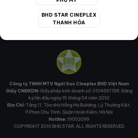
PHÚ MỸ
BHD STAR CINEPLEX
THANH HÓA
Công ty TNHH MTV Ngôi Sao Cineplex BHD Việt Nam
Giấy CNĐKDN:
Giấy phép kinh doanh số: 0104597158. Đăng
ký lần đầu ngày 15 tháng 04 năm 2010
Địa Chỉ:
Tầng 11, Tòa nhà Hồng Hà Building, Lý Thường Kiệt,
P.Phan Chu Trinh, Quận Hoàn Kiếm, Hà Nội
Hotline:
19002099
COPYRIGHT 2010 BHD STAR. ALL RIGHTS RESERVED