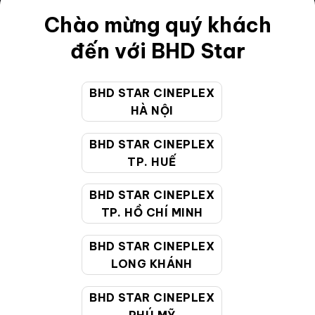
Điều khoản
Chào mừng quý khách
Hướng dẫn đặt vé trực tuyến
đến với BHD Star
Quy định và chính sách chung
BHD STAR CINEPLEX
Chính sách bảo vệ thông tin cá nhân của người tiêu
HÀ NỘI
dùng
BHD STAR CINEPLEX
CHĂM SÓC KHÁCH HÀNG
TP. HUẾ
BHD STAR CINEPLEX
Hotline:
19002099
TP. HỒ CHÍ MINH
Giờ làm việc:
9:00 - 22:00 (Tất cả các ngày bao
BHD STAR CINEPLEX
gồm cả Lễ, Tết)
LONG KHÁNH
Email hỗ trợ:
cskh@bhdstar.vn
MẠNG XÃ HỘI
BHD STAR CINEPLEX