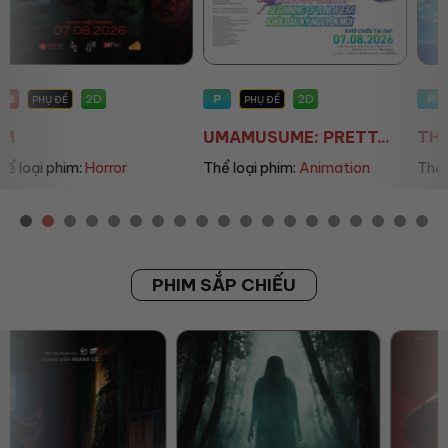
P
P
2D
2D
PHỤ ĐỀ
PHỤ ĐỀ/LỒNG TIẾNG
UMAMUSUME: PRETT...
THE LAND OF SOME...
Thể loại phim:
Animation
Thể loại phim:
Animation
PHIM SẮP CHIẾU