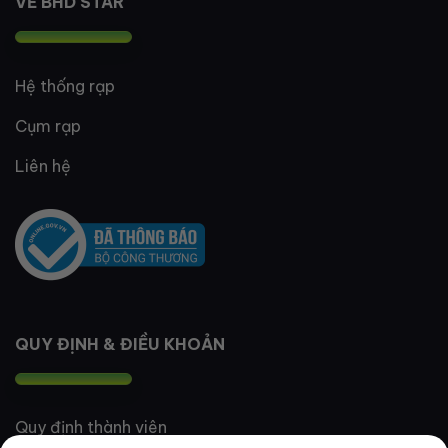
VỀ BHD STAR
Hệ thống rạp
Cụm rạp
Liên hệ
QUY ĐỊNH & ĐIỀU KHOẢN
Quy định thành viên