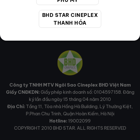
PHÚ MỸ
BHD STAR CINEPLEX
THANH HÓA
Công ty TNHH MTV Ngôi Sao Cineplex BHD Việt Nam
Giấy CNĐKDN:
Giấy phép kinh doanh số: 0104597158. Đăng
ký lần đầu ngày 15 tháng 04 năm 2010
Địa Chỉ:
Tầng 11, Tòa nhà Hồng Hà Building, Lý Thường Kiệt,
P.Phan Chu Trinh, Quận Hoàn Kiếm, Hà Nội
Hotline:
19002099
COPYRIGHT 2010 BHD STAR. ALL RIGHTS RESERVED