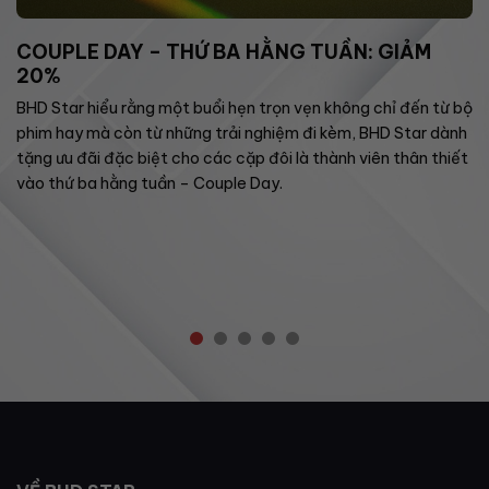
COUPLE DAY – THỨ BA HẰNG TUẦN: GIẢM
20%
BHD Star hiểu rằng một buổi hẹn trọn vẹn không chỉ đến từ bộ
phim hay mà còn từ những trải nghiệm đi kèm, BHD Star dành
tặng ưu đãi đặc biệt cho các cặp đôi là thành viên thân thiết
vào thứ ba hằng tuần – Couple Day.