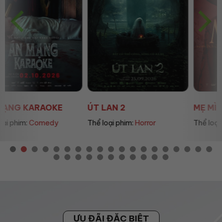
ÚT LAN 2
MẸ MÌN
Thể loại phim:
Horror
Thể loại phim:
Drama
ƯU ĐÃI ĐẶC BIỆT