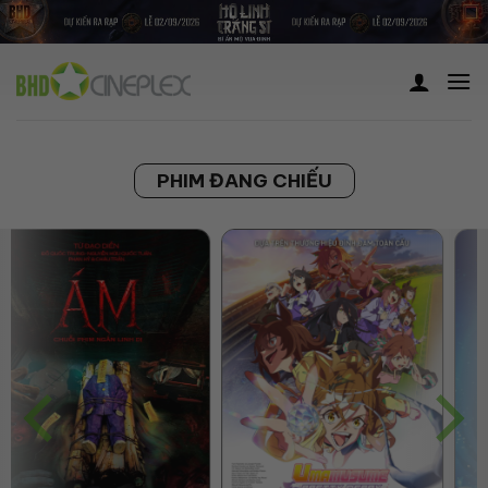
Skip
to
content
PHIM ĐANG CHIẾU