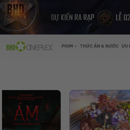
Skip
to
content
PHIM
THỨC ĂN & NƯỚC
ƯU 