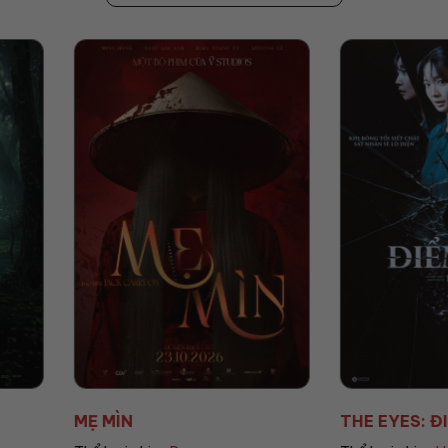
THE EYES: ĐIỂM MÙ
AGITO: C