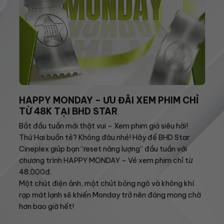
HAPPY MONDAY – ƯU ĐÃI XEM PHIM CHỈ
TỪ 48K TẠI BHD STAR
Bắt đầu tuần mới thật vui – Xem phim giá siêu hời!
Thứ Hai buồn tẻ? Không đâu nhé! Hãy để BHD Star
Cineplex giúp bạn “reset năng lượng” đầu tuần với
chương trình HAPPY MONDAY – Vé xem phim chỉ từ
48.000đ.
Một chút điện ảnh, một chút bỏng ngô và không khí
rạp mát lạnh sẽ khiến Monday trở nên đáng mong chờ
hơn bao giờ hết!