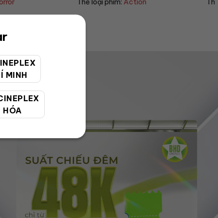
im:
Action
Thể loại phim:
Sci-fi
ar
INEPLEX
Í MINH
CINEPLEX
 HÓA