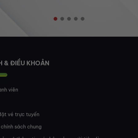
H & ĐIỀU KHOẢN
ành viên
ặt vé trực tuyến
 chính sách chung