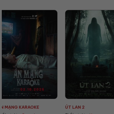
ÚT LAN 2
MẸ MÌN