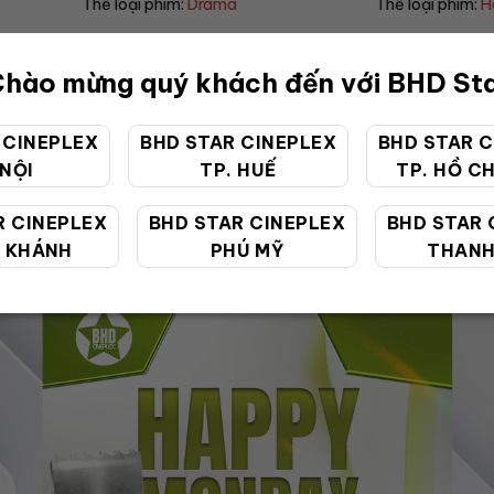
Thể loại phim:
Horror
Thể loại ph
hào mừng quý khách đến với BHD St
 CINEPLEX
BHD STAR CINEPLEX
BHD STAR C
 NỘI
TP. HUẾ
TP. HỒ CH
ƯU ĐÃI ĐẶC BIỆT
R CINEPLEX
BHD STAR CINEPLEX
BHD STAR 
 KHÁNH
PHÚ MỸ
THANH