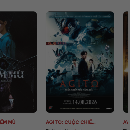
UỘC CHIẾ...
AVENGERS: DOOMSD...