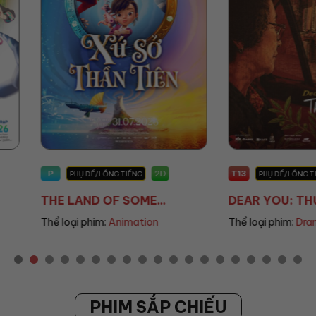
T13
T13
2D
2D
PHỤ ĐỀ/LỒNG TIẾNG
PHỤ Đ
..
DEAR YOU: THƯ TÌ...
THANH Â
n
Thể loại phim:
Drama
Thể loại ph
PHIM SẮP CHIẾU