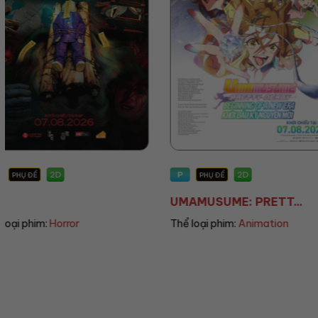
P
P
2D
PHỤ ĐỀ
PHỤ ĐỀ/LỒNG TIẾNG
UMAMUSUME: PRETT...
THE LAND OF SOME.
Thể loại phim:
Animation
Thể loại phim:
Animatio