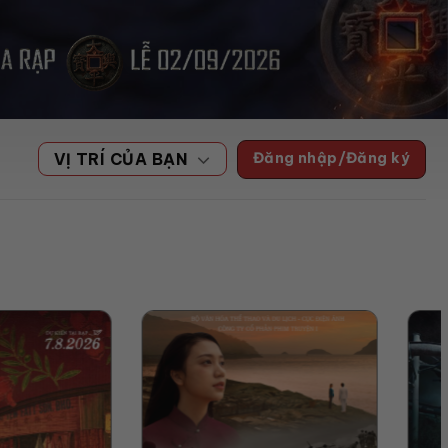
Đăng nhập/Đăng ký
VỊ TRÍ CỦA BẠN