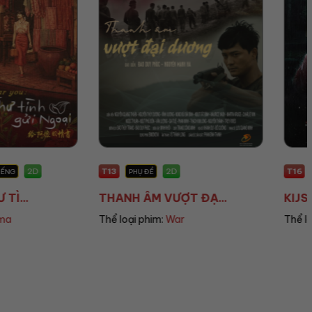
T16
2D
2D
Ề
PHỤ ĐỀ
M VƯỢT ĐẠ...
KIJSADA PARADISE...
im:
War
Thể loại phim:
Horror