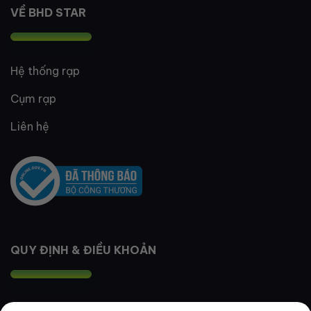
VỀ BHD STAR
Hệ thống rạp
Cụm rạp
Liên hệ
QUY ĐỊNH & ĐIỀU KHOẢN
Quy định thành viên