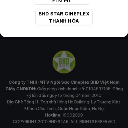
PHÚ MỸ
BHD STAR CINEPLEX
THANH HÓA
Công ty TNHH MTV Ngôi Sao Cineplex BHD Việt Nam
Giấy CNĐKDN:
Giấy phép kinh doanh số: 0104597158. Đăng
ký lần đầu ngày 15 tháng 04 năm 2010
Địa Chỉ:
Tầng 11, Tòa nhà Hồng Hà Building, Lý Thường Kiệt,
P.Phan Chu Trinh, Quận Hoàn Kiếm, Hà Nội
Hotline:
19002099
COPYRIGHT 2010 BHD STAR. ALL RIGHTS RESERVED