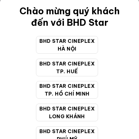
Chào mừng quý khách
Điều khoản
đến với BHD Star
Hướng dẫn đặt vé trực tuyến
Quy định và chính sách chung
BHD STAR CINEPLEX
Chính sách bảo vệ thông tin cá nhân của người tiêu
HÀ NỘI
dùng
BHD STAR CINEPLEX
TP. HUẾ
CHĂM SÓC KHÁCH HÀNG
BHD STAR CINEPLEX
TP. HỒ CHÍ MINH
Hotline:
19002099
Giờ làm việc:
9:00 - 22:00 (Tất cả các ngày bao
BHD STAR CINEPLEX
gồm cả Lễ, Tết)
LONG KHÁNH
Email hỗ trợ:
cskh@bhdstar.vn
BHD STAR CINEPLEX
MẠNG XÃ HỘI