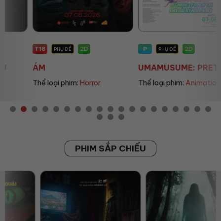
T18
P
2D
2D
PHỤ ĐỀ
PHỤ ĐỀ
ÁM
UMAMUSUME: PRETT...
Thể loại phim:
Horror
Thể loại phim:
Animation
PHIM SẮP CHIẾU