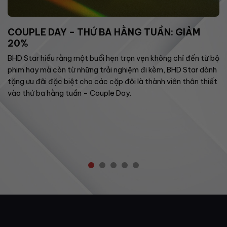
COUPLE DAY – THỨ BA HẰNG TUẦN: GIẢM
20%
BHD Star hiểu rằng một buổi hẹn trọn vẹn không chỉ đến từ bộ
phim hay mà còn từ những trải nghiệm đi kèm, BHD Star dành
tặng ưu đãi đặc biệt cho các cặp đôi là thành viên thân thiết
vào thứ ba hằng tuần – Couple Day.