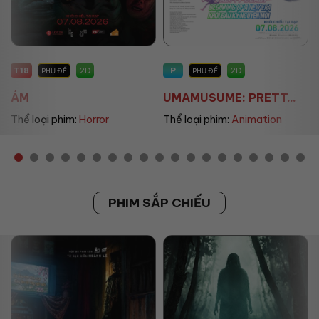
T18
P
2D
2D
PHỤ ĐỀ
PHỤ ĐỀ
ÁM
UMAMUSUME: PRETT...
Thể loại phim:
Horror
Thể loại phim:
Animation
PHIM SẮP CHIẾU