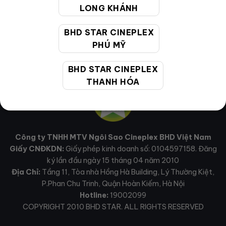
LONG KHÁNH
BHD STAR CINEPLEX
PHÚ MỸ
BHD STAR CINEPLEX
THANH HÓA
Công ty TNHH MTV Ngôi Sao Cineplex BHD Việt Nam
Giấy CNĐKDN:
Giấy phép kinh doanh số: 0104597158. Đăng
ký lần đầu ngày 15 tháng 04 năm 2010
Địa Chỉ:
Tầng 11, Tòa nhà Hồng Hà Building, Lý Thường Kiệt,
P.Phan Chu Trinh, Quận Hoàn Kiếm, Hà Nội
Hotline:
19002099
COPYRIGHT 2010 BHD STAR. ALL RIGHTS RESERVED