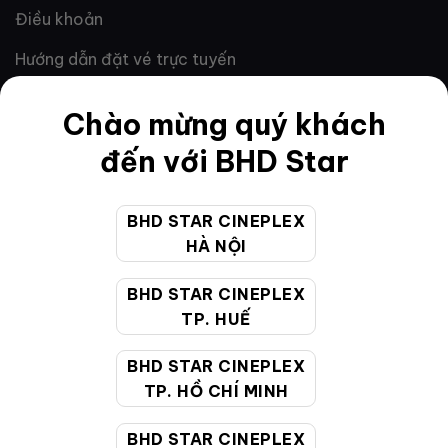
Điều khoản
Hướng dẫn đặt vé trực tuyến
Quy định và chính sách chung
Chào mừng quý khách
Chính sách bảo vệ thông tin cá nhân của người tiêu
đến với BHD Star
dùng
BHD STAR CINEPLEX
CHĂM SÓC KHÁCH HÀNG
HÀ NỘI
BHD STAR CINEPLEX
Hotline:
19002099
TP. HUẾ
Giờ làm việc:
9:00 - 22:00 (Tất cả các ngày bao
gồm cả Lễ, Tết)
BHD STAR CINEPLEX
Email hỗ trợ:
cskh@bhdstar.vn
TP. HỒ CHÍ MINH
MẠNG XÃ HỘI
BHD STAR CINEPLEX