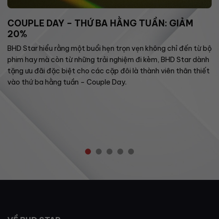
COUPLE DAY – THỨ BA HẰNG TUẦN: GIẢM
20%
BHD Star hiểu rằng một buổi hẹn trọn vẹn không chỉ đến từ bộ
phim hay mà còn từ những trải nghiệm đi kèm, BHD Star dành
tặng ưu đãi đặc biệt cho các cặp đôi là thành viên thân thiết
vào thứ ba hằng tuần – Couple Day.