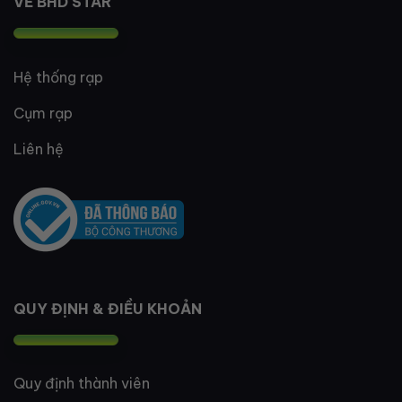
VỀ BHD STAR
Hệ thống rạp
Cụm rạp
Liên hệ
QUY ĐỊNH & ĐIỀU KHOẢN
Quy định thành viên