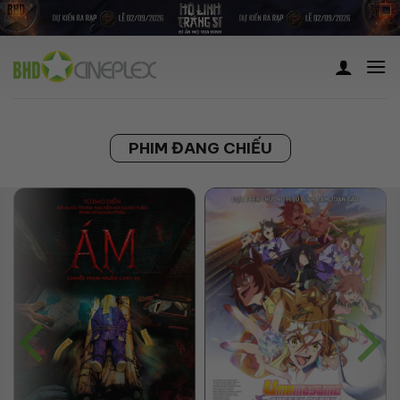
Skip
to
content
PHIM ĐANG CHIẾU