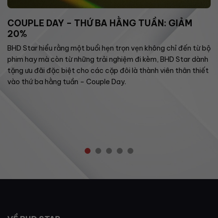
COUPLE DAY – THỨ BA HẰNG TUẦN: GIẢM
20%
BHD Star hiểu rằng một buổi hẹn trọn vẹn không chỉ đến từ bộ
phim hay mà còn từ những trải nghiệm đi kèm, BHD Star dành
tặng ưu đãi đặc biệt cho các cặp đôi là thành viên thân thiết
vào thứ ba hằng tuần – Couple Day.