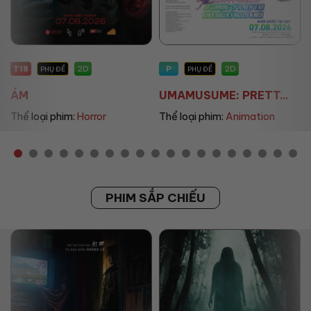
P
P
2D
2D
PHỤ ĐỀ
PHỤ ĐỀ/LỒNG TIẾNG
UMAMUSUME: PRETT...
THE LAND OF SOME...
Thể loại phim:
Animation
Thể loại phim:
Animation
PHIM SẮP CHIẾU