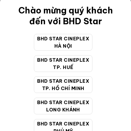
Điều khoản
Chào mừng quý khách
Hướng dẫn đặt vé trực tuyến
đến với BHD Star
Quy định và chính sách chung
BHD STAR CINEPLEX
Chính sách bảo vệ thông tin cá nhân của người tiêu
HÀ NỘI
dùng
BHD STAR CINEPLEX
CHĂM SÓC KHÁCH HÀNG
TP. HUẾ
BHD STAR CINEPLEX
Hotline:
19002099
TP. HỒ CHÍ MINH
Giờ làm việc:
9:00 - 22:00 (Tất cả các ngày bao
BHD STAR CINEPLEX
gồm cả Lễ, Tết)
LONG KHÁNH
Email hỗ trợ:
cskh@bhdstar.vn
MẠNG XÃ HỘI
BHD STAR CINEPLEX