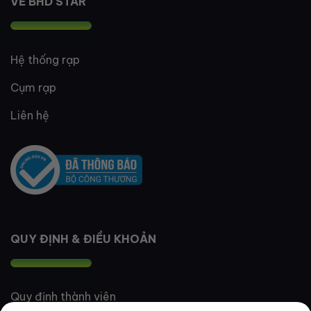
VỀ BHD STAR
Hệ thống rạp
Cụm rạp
Liên hệ
QUY ĐỊNH & ĐIỀU KHOẢN
Quy định thành viên