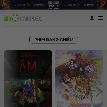
Skip
to
content
PHIM ĐANG CHIẾU