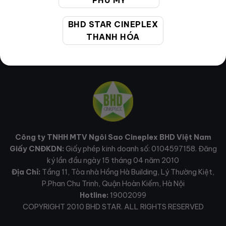
PHÚ MỸ
BHD STAR CINEPLEX
THANH HÓA
Công ty TNHH MTV Ngôi Sao Cineplex BHD Việt Nam
Giấy CNĐKDN:
Giấy phép kinh doanh số: 0104597158. Đăng
ký lần đầu ngày 15 tháng 04 năm 2010
Địa Chỉ:
Tầng 11, Tòa nhà Hồng Hà Building, Lý Thường Kiệt,
P.Phan Chu Trinh, Quận Hoàn Kiếm, Hà Nội
Hotline:
19002099
COPYRIGHT 2010 BHD STAR. ALL RIGHTS RESERVED