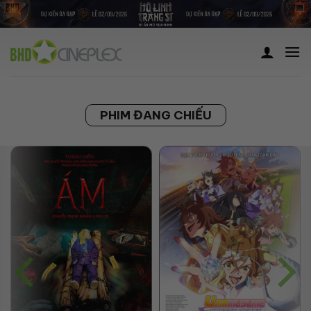
Skip
to
content
PHIM ĐANG CHIẾU