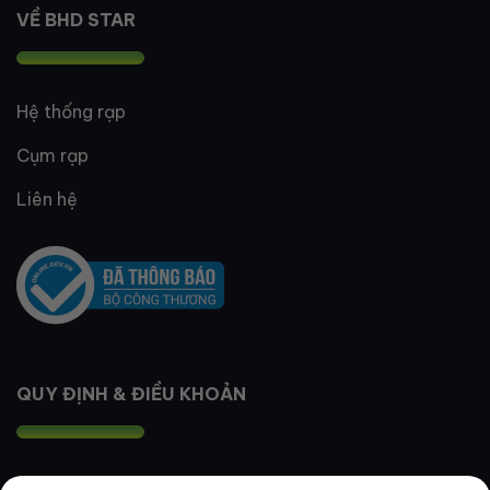
VỀ BHD STAR
Hệ thống rạp
Cụm rạp
Liên hệ
QUY ĐỊNH & ĐIỀU KHOẢN
Quy định thành viên