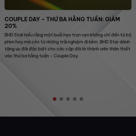
COUPLE DAY – THỨ BA HẰNG TUẦN: GIẢM
20%
BHD Star hiểu rằng một buổi hẹn trọn vẹn không chỉ đến từ bộ
phim hay mà còn từ những trải nghiệm đi kèm, BHD Star dành
tặng ưu đãi đặc biệt cho các cặp đôi là thành viên thân thiết
vào thứ ba hằng tuần – Couple Day.