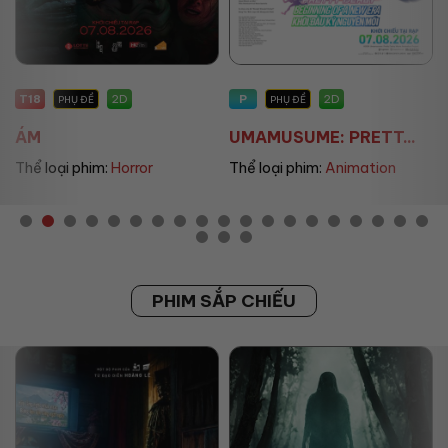
T18
P
2D
2D
PHỤ ĐỀ
PHỤ ĐỀ
ÁM
UMAMUSUME: PRETT...
Thể loại phim:
Horror
Thể loại phim:
Animation
PHIM SẮP CHIẾU