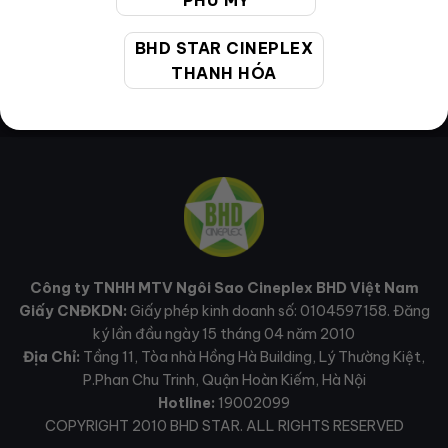
PHÚ MỸ
BHD STAR CINEPLEX
THANH HÓA
Công ty TNHH MTV Ngôi Sao Cineplex BHD Việt Nam
Giấy CNĐKDN:
Giấy phép kinh doanh số: 0104597158. Đăng
ký lần đầu ngày 15 tháng 04 năm 2010
Địa Chỉ:
Tầng 11, Tòa nhà Hồng Hà Building, Lý Thường Kiệt,
P.Phan Chu Trinh, Quận Hoàn Kiếm, Hà Nội
Hotline:
19002099
COPYRIGHT 2010 BHD STAR. ALL RIGHTS RESERVED