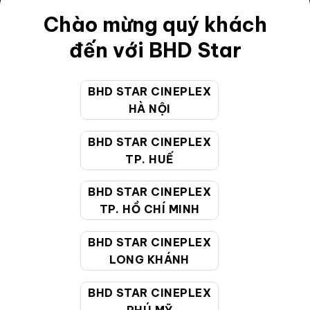
Chào mừng quý khách
Điều khoản
đến với BHD Star
Hướng dẫn đặt vé trực tuyến
Quy định và chính sách chung
BHD STAR CINEPLEX
Chính sách bảo vệ thông tin cá nhân của người tiêu
HÀ NỘI
dùng
BHD STAR CINEPLEX
TP. HUẾ
CHĂM SÓC KHÁCH HÀNG
BHD STAR CINEPLEX
TP. HỒ CHÍ MINH
Hotline:
19002099
Giờ làm việc:
9:00 - 22:00 (Tất cả các ngày bao
BHD STAR CINEPLEX
gồm cả Lễ, Tết)
LONG KHÁNH
Email hỗ trợ:
cskh@bhdstar.vn
BHD STAR CINEPLEX
MẠNG XÃ HỘI