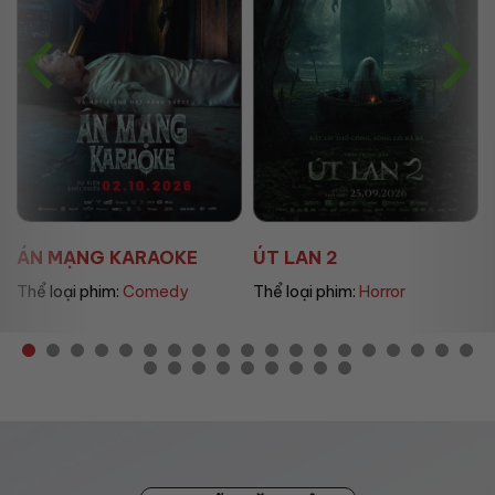
 MẠNG KARAOKE
ÚT LAN 2
MẸ M
 loại phim:
Comedy
Thể loại phim:
Horror
Thể lo