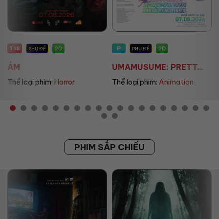
T18
P
P
2D
2D
PHỤ ĐỀ
PHỤ ĐỀ
ÁM
UMAMUSUME: PRETT...
TH
Thể loại phim:
Horror
Thể loại phim:
Animation
Th
PHIM SẮP CHIẾU