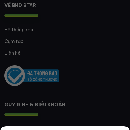
VỀ BHD STAR
Hệ thống rạp
Cụm rạp
Liên hệ
QUY ĐỊNH & ĐIỀU KHOẢN
Quy định thành viên