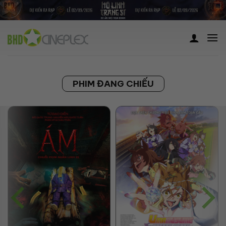
Skip
to
content
PHIM ĐANG CHIẾU