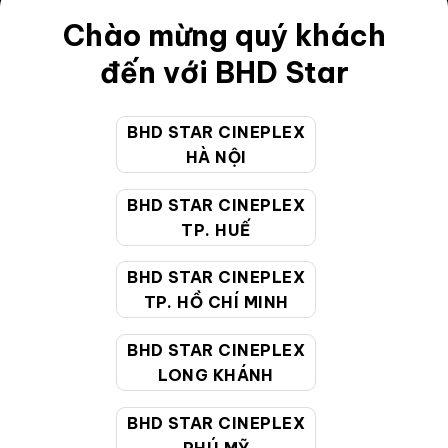
Chào mừng quý khách
Điều khoản
đến với BHD Star
Hướng dẫn đặt vé trực tuyến
Quy định và chính sách chung
BHD STAR CINEPLEX
Chính sách bảo vệ thông tin cá nhân của người tiêu
HÀ NỘI
dùng
BHD STAR CINEPLEX
TP. HUẾ
CHĂM SÓC KHÁCH HÀNG
BHD STAR CINEPLEX
TP. HỒ CHÍ MINH
Hotline:
19002099
Giờ làm việc:
9:00 - 22:00 (Tất cả các ngày bao
BHD STAR CINEPLEX
gồm cả Lễ, Tết)
LONG KHÁNH
Email hỗ trợ:
cskh@bhdstar.vn
BHD STAR CINEPLEX
MẠNG XÃ HỘI