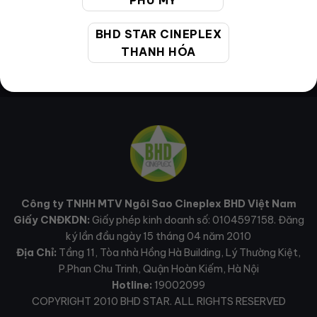
PHÚ MỸ
BHD STAR CINEPLEX
THANH HÓA
Công ty TNHH MTV Ngôi Sao Cineplex BHD Việt Nam
Giấy CNĐKDN:
Giấy phép kinh doanh số: 0104597158. Đăng
ký lần đầu ngày 15 tháng 04 năm 2010
Địa Chỉ:
Tầng 11, Tòa nhà Hồng Hà Building, Lý Thường Kiệt,
P.Phan Chu Trinh, Quận Hoàn Kiếm, Hà Nội
Hotline:
19002099
COPYRIGHT 2010 BHD STAR. ALL RIGHTS RESERVED