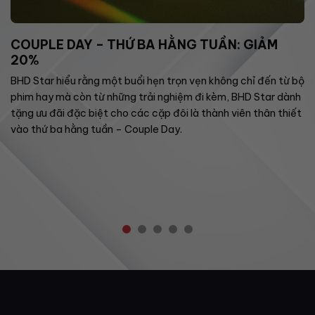
COUPLE DAY – THỨ BA HẰNG TUẦN: GIẢM
20%
BHD Star hiểu rằng một buổi hẹn trọn vẹn không chỉ đến từ bộ
phim hay mà còn từ những trải nghiệm đi kèm, BHD Star dành
tặng ưu đãi đặc biệt cho các cặp đôi là thành viên thân thiết
vào thứ ba hằng tuần – Couple Day.