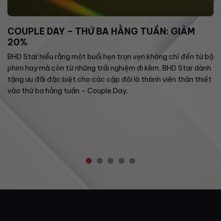
COUPLE DAY – THỨ BA HẰNG TUẦN: GIẢM
20%
BHD Star hiểu rằng một buổi hẹn trọn vẹn không chỉ đến từ bộ
phim hay mà còn từ những trải nghiệm đi kèm, BHD Star dành
tặng ưu đãi đặc biệt cho các cặp đôi là thành viên thân thiết
vào thứ ba hằng tuần – Couple Day.