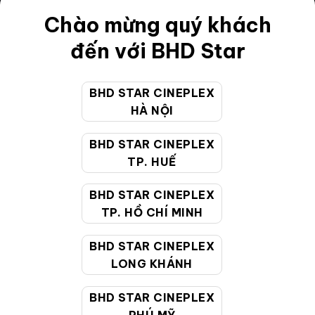
Chào mừng quý khách
Điều khoản
đến với BHD Star
Hướng dẫn đặt vé trực tuyến
Quy định và chính sách chung
BHD STAR CINEPLEX
Chính sách bảo vệ thông tin cá nhân của người tiêu
HÀ NỘI
dùng
BHD STAR CINEPLEX
TP. HUẾ
CHĂM SÓC KHÁCH HÀNG
BHD STAR CINEPLEX
TP. HỒ CHÍ MINH
Hotline:
19002099
Giờ làm việc:
9:00 - 22:00 (Tất cả các ngày bao
BHD STAR CINEPLEX
gồm cả Lễ, Tết)
LONG KHÁNH
Email hỗ trợ:
cskh@bhdstar.vn
BHD STAR CINEPLEX
MẠNG XÃ HỘI