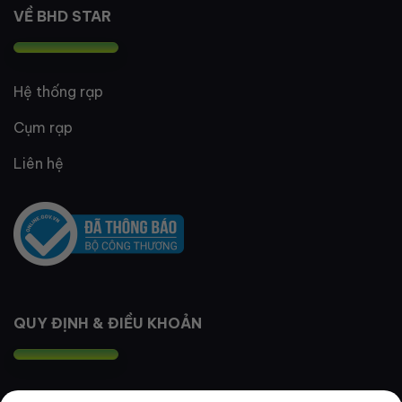
VỀ BHD STAR
Hệ thống rạp
Cụm rạp
Liên hệ
QUY ĐỊNH & ĐIỀU KHOẢN
Quy định thành viên