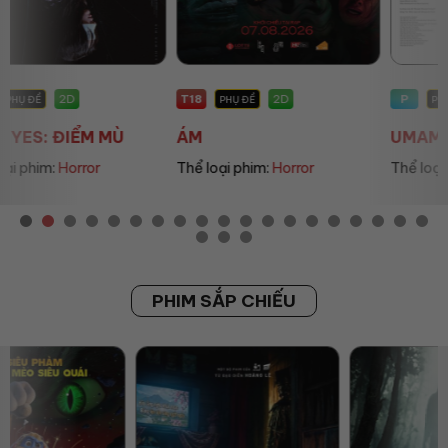
T18
P
2D
2D
PHỤ ĐỀ
PHỤ ĐỀ
ÁM
UMAMUSUME: PRETT...
Thể loại phim:
Horror
Thể loại phim:
Animation
PHIM SẮP CHIẾU