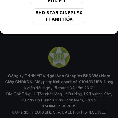
PHÚ MỸ
BHD STAR CINEPLEX
THANH HÓA
Công ty TNHH MTV Ngôi Sao Cineplex BHD Việt Nam
Giấy CNĐKDN:
Giấy phép kinh doanh số: 0104597158. Đăng
ký lần đầu ngày 15 tháng 04 năm 2010
Địa Chỉ:
Tầng 11, Tòa nhà Hồng Hà Building, Lý Thường Kiệt,
P.Phan Chu Trinh, Quận Hoàn Kiếm, Hà Nội
Hotline:
19002099
COPYRIGHT 2010 BHD STAR. ALL RIGHTS RESERVED