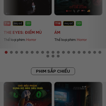
T18
P
2D
2D
PHỤ ĐỀ
PHỤ ĐỀ
ÁM
UMAMUSUME: PRETT...
Thể loại phim:
Horror
Thể loại phim:
Animation
PHIM SẮP CHIẾU