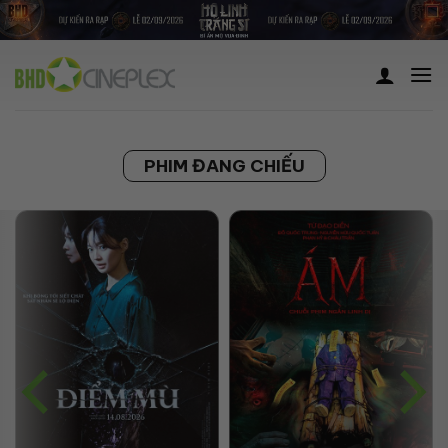
Skip
to
content
PHIM ĐANG CHIẾU