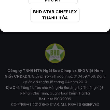
PHÚ MỸ
BHD STAR CINEPLEX
THANH HÓA
Công ty TNHH MTV Ngôi Sao Cineplex BHD Việt Nam
Giấy CNĐKDN:
Giấy phép kinh doanh số: 0104597158. Đăng
ký lần đầu ngày 15 tháng 04 năm 2010
Địa Chỉ:
Tầng 11, Tòa nhà Hồng Hà Building, Lý Thường Kiệt,
P.Phan Chu Trinh, Quận Hoàn Kiếm, Hà Nội
Hotline:
19002099
COPYRIGHT 2010 BHD STAR. ALL RIGHTS RESERVED