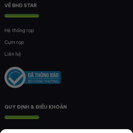
VỀ BHD STAR
Hệ thống rạp
Cụm rạp
Liên hệ
QUY ĐỊNH & ĐIỀU KHOẢN
Quy định thành viên