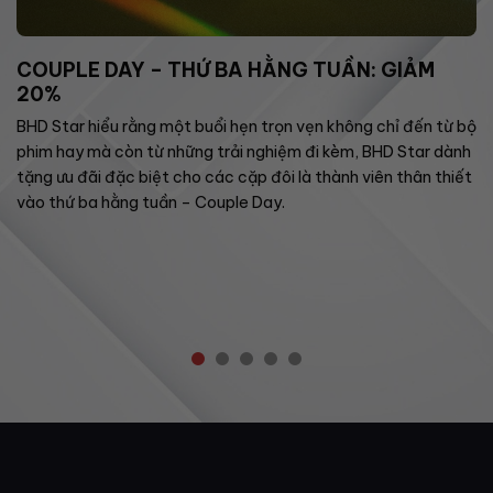
COUPLE DAY – THỨ BA HẰNG TUẦN: GIẢM
20%
BHD Star hiểu rằng một buổi hẹn trọn vẹn không chỉ đến từ bộ
phim hay mà còn từ những trải nghiệm đi kèm, BHD Star dành
tặng ưu đãi đặc biệt cho các cặp đôi là thành viên thân thiết
vào thứ ba hằng tuần – Couple Day.