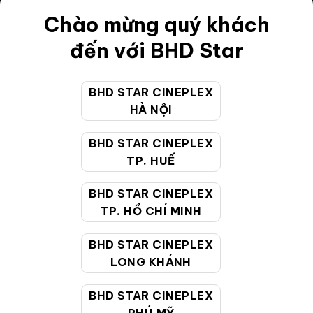
Chào mừng quý khách
Điều khoản
đến với BHD Star
Hướng dẫn đặt vé trực tuyến
Quy định và chính sách chung
BHD STAR CINEPLEX
Chính sách bảo vệ thông tin cá nhân của người tiêu
HÀ NỘI
dùng
BHD STAR CINEPLEX
TP. HUẾ
CHĂM SÓC KHÁCH HÀNG
BHD STAR CINEPLEX
TP. HỒ CHÍ MINH
Hotline:
19002099
Giờ làm việc:
9:00 - 22:00 (Tất cả các ngày bao
BHD STAR CINEPLEX
gồm cả Lễ, Tết)
LONG KHÁNH
Email hỗ trợ:
cskh@bhdstar.vn
BHD STAR CINEPLEX
MẠNG XÃ HỘI