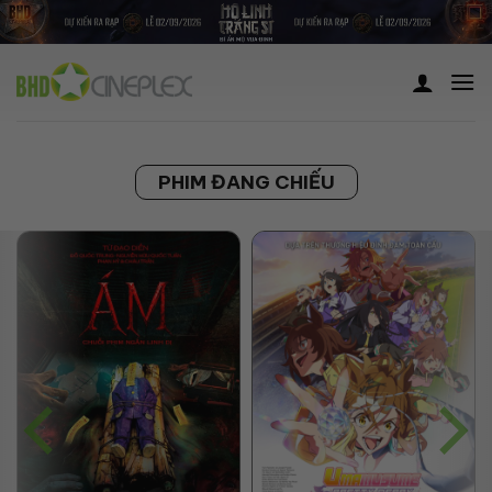
Skip
to
content
PHIM ĐANG CHIẾU