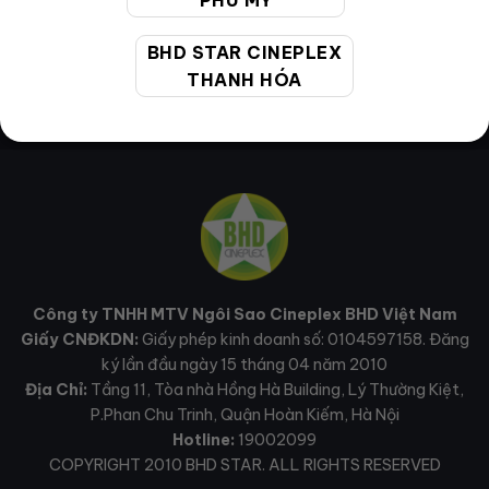
PHÚ MỸ
BHD STAR CINEPLEX
THANH HÓA
Công ty TNHH MTV Ngôi Sao Cineplex BHD Việt Nam
Giấy CNĐKDN:
Giấy phép kinh doanh số: 0104597158. Đăng
ký lần đầu ngày 15 tháng 04 năm 2010
Địa Chỉ:
Tầng 11, Tòa nhà Hồng Hà Building, Lý Thường Kiệt,
P.Phan Chu Trinh, Quận Hoàn Kiếm, Hà Nội
Hotline:
19002099
COPYRIGHT 2010 BHD STAR. ALL RIGHTS RESERVED