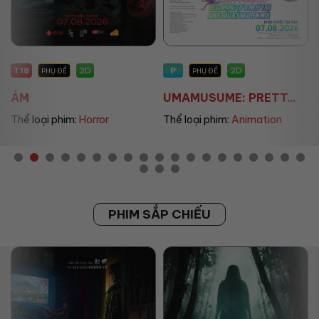
T18
P
2D
2D
PHỤ ĐỀ
PHỤ ĐỀ
ÁM
UMAMUSUME: PRETT...
Thể loại phim:
Horror
Thể loại phim:
Animation
PHIM SẮP CHIẾU