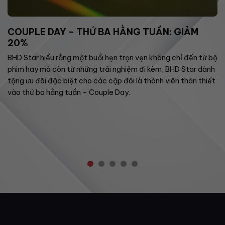
COUPLE DAY – THỨ BA HẰNG TUẦN: GIẢM
20%
BHD Star hiểu rằng một buổi hẹn trọn vẹn không chỉ đến từ bộ
phim hay mà còn từ những trải nghiệm đi kèm, BHD Star dành
tặng ưu đãi đặc biệt cho các cặp đôi là thành viên thân thiết
vào thứ ba hằng tuần – Couple Day.