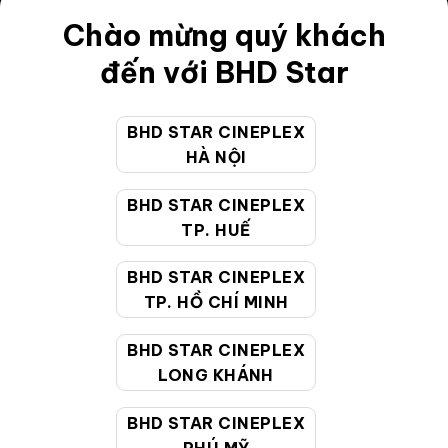
Chào mừng quý khách
Điều khoản
đến với BHD Star
Hướng dẫn đặt vé trực tuyến
Quy định và chính sách chung
BHD STAR CINEPLEX
Chính sách bảo vệ thông tin cá nhân của người tiêu
HÀ NỘI
dùng
BHD STAR CINEPLEX
TP. HUẾ
CHĂM SÓC KHÁCH HÀNG
BHD STAR CINEPLEX
TP. HỒ CHÍ MINH
Hotline:
19002099
Giờ làm việc:
9:00 - 22:00 (Tất cả các ngày bao
BHD STAR CINEPLEX
gồm cả Lễ, Tết)
LONG KHÁNH
Email hỗ trợ:
cskh@bhdstar.vn
BHD STAR CINEPLEX
MẠNG XÃ HỘI