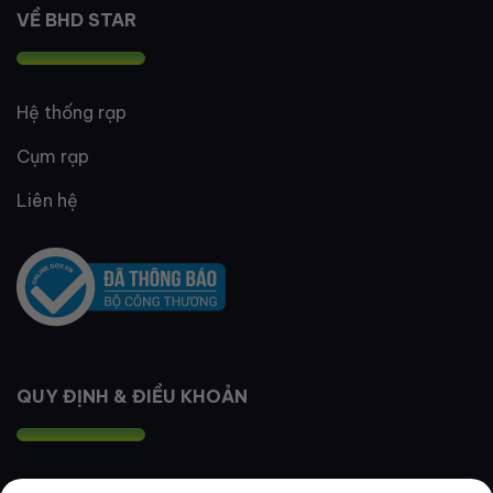
VỀ BHD STAR
Hệ thống rạp
Cụm rạp
Liên hệ
QUY ĐỊNH & ĐIỀU KHOẢN
Quy định thành viên