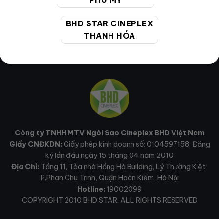
PHÚ MỸ
BHD STAR CINEPLEX
THANH HÓA
Công ty TNHH MTV Ngôi Sao Cineplex BHD Việt Nam
Giấy CNĐKDN:
Giấy phép kinh doanh số: 0104597158. Đăng
ký lần đầu ngày 15 tháng 04 năm 2010
Địa Chỉ:
Tầng 11, Tòa nhà Hồng Hà Building, Lý Thường Kiệt,
P.Phan Chu Trinh, Quận Hoàn Kiếm, Hà Nội
Hotline:
19002099
COPYRIGHT 2010 BHD STAR. ALL RIGHTS RESERVED