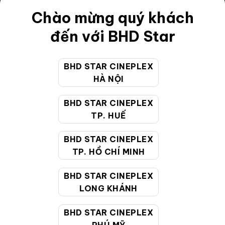
Điều khoản
Chào mừng quý khách
Hướng dẫn đặt vé trực tuyến
đến với BHD Star
Quy định và chính sách chung
BHD STAR CINEPLEX
Chính sách bảo vệ thông tin cá nhân của người tiêu
HÀ NỘI
dùng
BHD STAR CINEPLEX
CHĂM SÓC KHÁCH HÀNG
TP. HUẾ
BHD STAR CINEPLEX
Hotline:
19002099
TP. HỒ CHÍ MINH
Giờ làm việc:
9:00 - 22:00 (Tất cả các ngày bao
BHD STAR CINEPLEX
gồm cả Lễ, Tết)
LONG KHÁNH
Email hỗ trợ:
cskh@bhdstar.vn
MẠNG XÃ HỘI
BHD STAR CINEPLEX