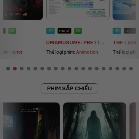
P
P
2D
2D
PHỤ ĐỀ
PHỤ ĐỀ/LỒNG TIẾNG
UMAMUSUME: PRETT...
THE LAND OF SOME...
Thể loại phim:
Animation
Thể loại phim:
Animation
PHIM SẮP CHIẾU