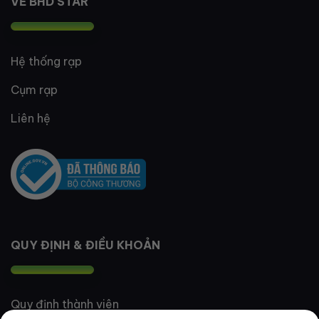
VỀ BHD STAR
Hệ thống rạp
Cụm rạp
Liên hệ
QUY ĐỊNH & ĐIỀU KHOẢN
Quy định thành viên