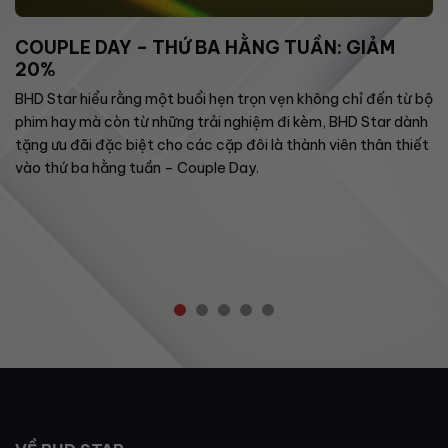
COUPLE DAY – THỨ BA HẰNG TUẦN: GIẢM
20%
BHD Star hiểu rằng một buổi hẹn trọn vẹn không chỉ đến từ bộ
phim hay mà còn từ những trải nghiệm đi kèm, BHD Star dành
tặng ưu đãi đặc biệt cho các cặp đôi là thành viên thân thiết
vào thứ ba hằng tuần – Couple Day.