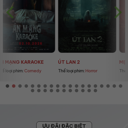
ÚT LAN 2
MẸ MÌN
Thể loại phim:
Horror
Thể loại phim:
Drama
ƯU ĐÃI ĐẶC BIỆT