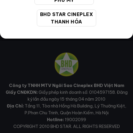
PHÚ MỸ
BHD STAR CINEPLEX
THANH HÓA
Công ty TNHH MTV Ngôi Sao Cineplex BHD Việt Nam
Giấy CNĐKDN:
Giấy phép kinh doanh số: 0104597158. Đăng
ký lần đầu ngày 15 tháng 04 năm 2010
Địa Chỉ:
Tầng 11, Tòa nhà Hồng Hà Building, Lý Thường Kiệt,
P.Phan Chu Trinh, Quận Hoàn Kiếm, Hà Nội
Hotline:
19002099
COPYRIGHT 2010 BHD STAR. ALL RIGHTS RESERVED