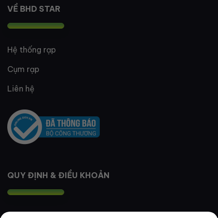
VỀ BHD STAR
Hệ thống rạp
Cụm rạp
Liên hệ
QUY ĐỊNH & ĐIỀU KHOẢN
Quy định thành viên