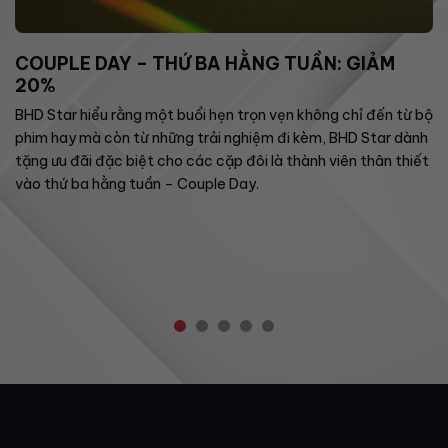
COUPLE DAY – THỨ BA HẰNG TUẦN: GIẢM
20%
BHD Star hiểu rằng một buổi hẹn trọn vẹn không chỉ đến từ bộ
phim hay mà còn từ những trải nghiệm đi kèm, BHD Star dành
tặng ưu đãi đặc biệt cho các cặp đôi là thành viên thân thiết
vào thứ ba hằng tuần – Couple Day.