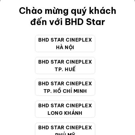
Chào mừng quý khách
Điều khoản
đến với BHD Star
Hướng dẫn đặt vé trực tuyến
Quy định và chính sách chung
BHD STAR CINEPLEX
Chính sách bảo vệ thông tin cá nhân của người tiêu
HÀ NỘI
dùng
BHD STAR CINEPLEX
TP. HUẾ
CHĂM SÓC KHÁCH HÀNG
BHD STAR CINEPLEX
TP. HỒ CHÍ MINH
Hotline:
19002099
Giờ làm việc:
9:00 - 22:00 (Tất cả các ngày bao
BHD STAR CINEPLEX
gồm cả Lễ, Tết)
LONG KHÁNH
Email hỗ trợ:
cskh@bhdstar.vn
BHD STAR CINEPLEX
MẠNG XÃ HỘI