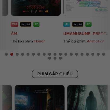
T18
P
2D
2D
PHỤ ĐỀ
PHỤ ĐỀ
ÁM
UMAMUSUME: PRETT...
Thể loại phim:
Horror
Thể loại phim:
Animation
PHIM SẮP CHIẾU