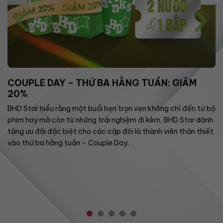
COUPLE DAY – THỨ BA HẰNG TUẦN: GIẢM
20%
BHD Star hiểu rằng một buổi hẹn trọn vẹn không chỉ đến từ bộ
phim hay mà còn từ những trải nghiệm đi kèm, BHD Star dành
tặng ưu đãi đặc biệt cho các cặp đôi là thành viên thân thiết
vào thứ ba hằng tuần – Couple Day.