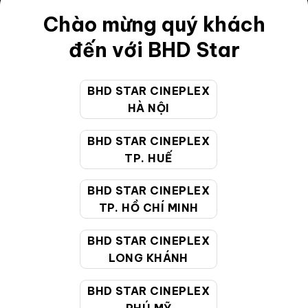
Chào mừng quý khách
Điều khoản
đến với BHD Star
Hướng dẫn đặt vé trực tuyến
Quy định và chính sách chung
BHD STAR CINEPLEX
Chính sách bảo vệ thông tin cá nhân của người tiêu
HÀ NỘI
dùng
BHD STAR CINEPLEX
TP. HUẾ
CHĂM SÓC KHÁCH HÀNG
BHD STAR CINEPLEX
TP. HỒ CHÍ MINH
Hotline:
19002099
Giờ làm việc:
9:00 - 22:00 (Tất cả các ngày bao
BHD STAR CINEPLEX
gồm cả Lễ, Tết)
LONG KHÁNH
Email hỗ trợ:
cskh@bhdstar.vn
BHD STAR CINEPLEX
MẠNG XÃ HỘI