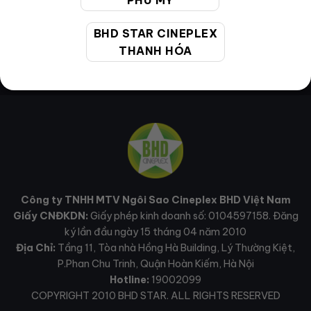
PHÚ MỸ
BHD STAR CINEPLEX
THANH HÓA
Công ty TNHH MTV Ngôi Sao Cineplex BHD Việt Nam
Giấy CNĐKDN:
Giấy phép kinh doanh số: 0104597158. Đăng
ký lần đầu ngày 15 tháng 04 năm 2010
Địa Chỉ:
Tầng 11, Tòa nhà Hồng Hà Building, Lý Thường Kiệt,
P.Phan Chu Trinh, Quận Hoàn Kiếm, Hà Nội
Hotline:
19002099
COPYRIGHT 2010 BHD STAR. ALL RIGHTS RESERVED