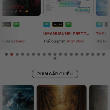
P
P
2D
2D
PHỤ ĐỀ
PHỤ ĐỀ/LỒNG TIẾNG
UMAMUSUME: PRETT...
THE LAND OF SOME...
Thể loại phim:
Animation
Thể loại phim:
Animation
PHIM SẮP CHIẾU