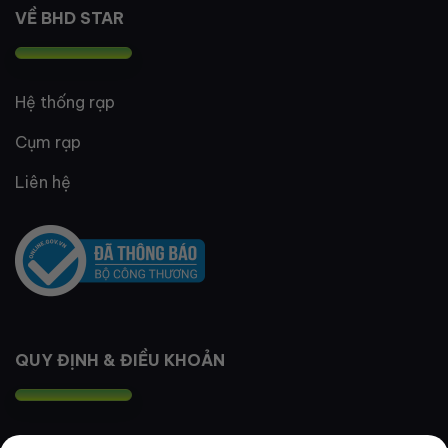
VỀ BHD STAR
Hệ thống rạp
Cụm rạp
Liên hệ
QUY ĐỊNH & ĐIỀU KHOẢN
Quy định thành viên