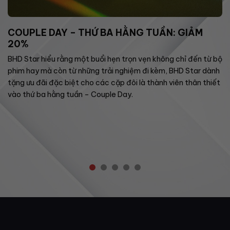
COUPLE DAY – THỨ BA HẰNG TUẦN: GIẢM
20%
BHD Star hiểu rằng một buổi hẹn trọn vẹn không chỉ đến từ bộ
phim hay mà còn từ những trải nghiệm đi kèm, BHD Star dành
tặng ưu đãi đặc biệt cho các cặp đôi là thành viên thân thiết
vào thứ ba hằng tuần – Couple Day.