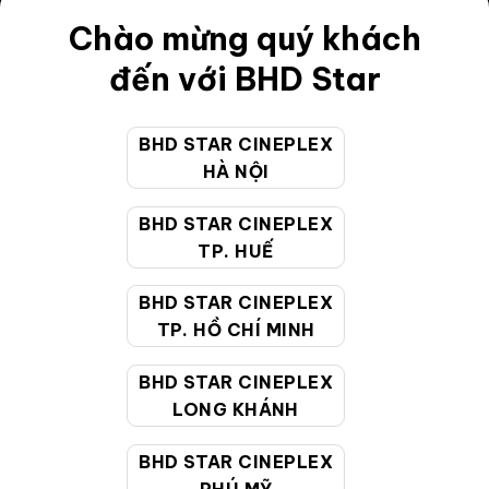
Chào mừng quý khách
Điều khoản
đến với BHD Star
Hướng dẫn đặt vé trực tuyến
Quy định và chính sách chung
BHD STAR CINEPLEX
Chính sách bảo vệ thông tin cá nhân của người tiêu
HÀ NỘI
dùng
BHD STAR CINEPLEX
TP. HUẾ
CHĂM SÓC KHÁCH HÀNG
BHD STAR CINEPLEX
TP. HỒ CHÍ MINH
Hotline:
19002099
Giờ làm việc:
9:00 - 22:00 (Tất cả các ngày bao
BHD STAR CINEPLEX
gồm cả Lễ, Tết)
LONG KHÁNH
Email hỗ trợ:
cskh@bhdstar.vn
BHD STAR CINEPLEX
MẠNG XÃ HỘI