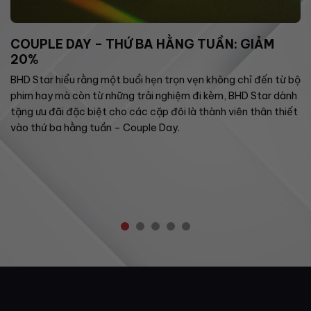
COUPLE DAY – THỨ BA HẰNG TUẦN: GIẢM
20%
BHD Star hiểu rằng một buổi hẹn trọn vẹn không chỉ đến từ bộ
phim hay mà còn từ những trải nghiệm đi kèm, BHD Star dành
tặng ưu đãi đặc biệt cho các cặp đôi là thành viên thân thiết
vào thứ ba hằng tuần – Couple Day.