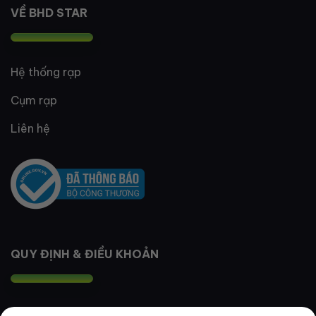
VỀ BHD STAR
Hệ thống rạp
Cụm rạp
Liên hệ
QUY ĐỊNH & ĐIỀU KHOẢN
Quy định thành viên