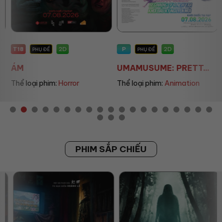
T18
P
2D
2D
PHỤ ĐỀ
PHỤ ĐỀ
ÁM
UMAMUSUME: PRETT...
Thể loại phim:
Horror
Thể loại phim:
Animation
PHIM SẮP CHIẾU