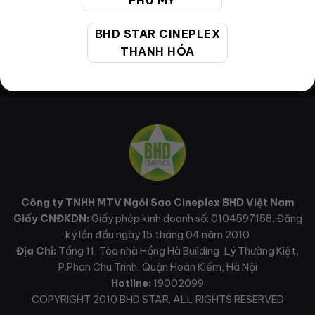
PHÚ MỸ
BHD STAR CINEPLEX
THANH HÓA
Công ty TNHH MTV Ngôi Sao Cineplex BHD Việt Nam
Giấy CNĐKDN:
Giấy phép kinh doanh số: 0104597158. Đăng
ký lần đầu ngày 15 tháng 04 năm 2010
Địa Chỉ:
Tầng 11, Tòa nhà Hồng Hà Building, Lý Thường Kiệt,
P.Phan Chu Trinh, Quận Hoàn Kiếm, Hà Nội
Hotline:
19002099
COPYRIGHT 2010 BHD STAR. ALL RIGHTS RESERVED