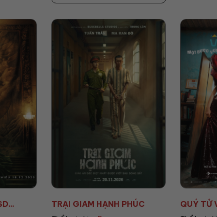
 PHÚC
QUÝ TỬ VƯỢT GIÀU
TRẠI B