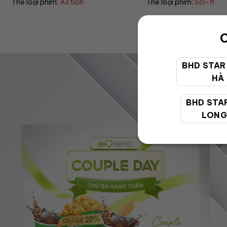
Thể loại phim:
Sci-fi
Thể loại phim:
Drama
C
BHD STAR
HÀ
BHD STA
LONG