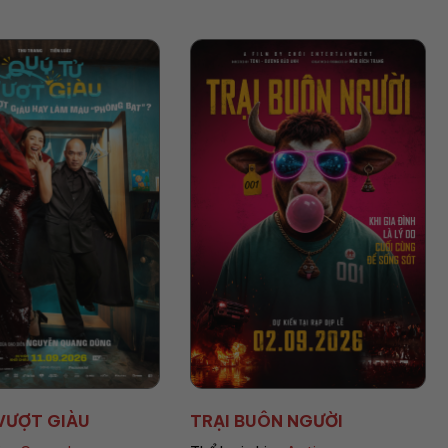
UÔN NGƯỜI
HEART OF THE BEA...