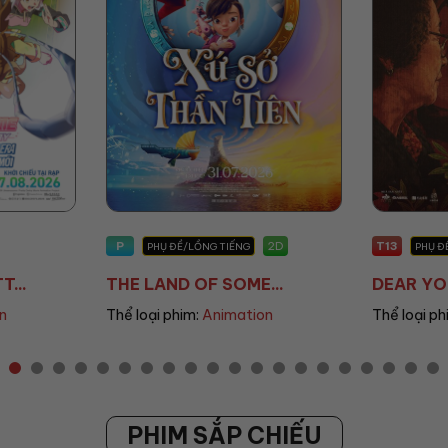
T13
T18
2D
2D
G
PHỤ ĐỀ/LỒNG TIẾNG
PH
E...
DEAR YOU: THƯ TÌ...
MALAM 
ion
Thể loại phim:
Drama
Thể loại
PHIM SẮP CHIẾU