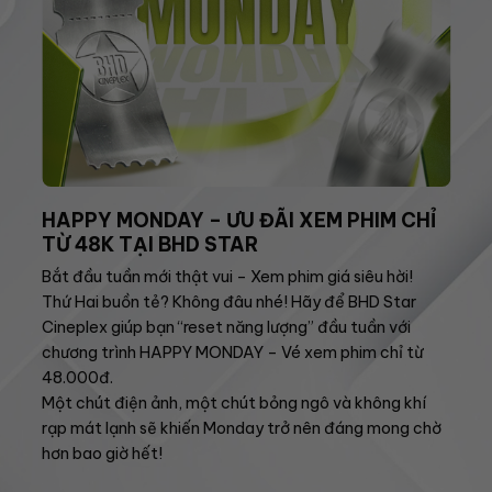
HAPPY MONDAY – ƯU ĐÃI XEM PHIM CHỈ
TỪ 48K TẠI BHD STAR
Bắt đầu tuần mới thật vui – Xem phim giá siêu hời!
Thứ Hai buồn tẻ? Không đâu nhé! Hãy để BHD Star
Cineplex giúp bạn “reset năng lượng” đầu tuần với
chương trình HAPPY MONDAY – Vé xem phim chỉ từ
48.000đ.
Một chút điện ảnh, một chút bỏng ngô và không khí
rạp mát lạnh sẽ khiến Monday trở nên đáng mong chờ
hơn bao giờ hết!