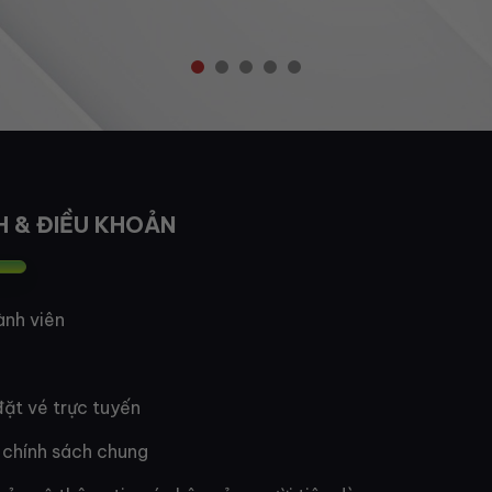
H & ĐIỀU KHOẢN
ành viên
ặt vé trực tuyến
 chính sách chung