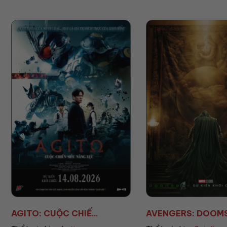
AVENGERS: DOOMSD...
TRẠI GIAM HẠNH