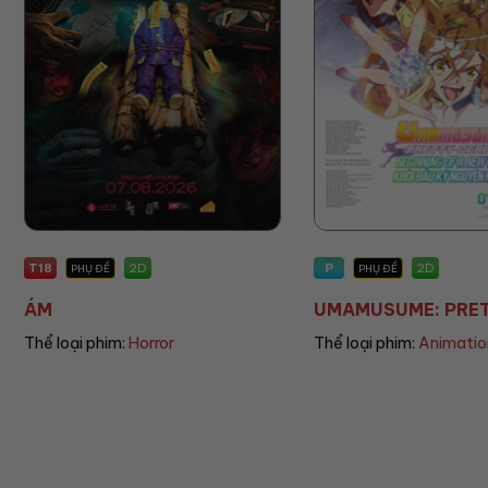
P
P
2D
PHỤ ĐỀ
PHỤ ĐỀ/LỒNG TIẾN
UMAMUSUME: PRETT...
THE LAND OF SOM
Thể loại phim:
Animation
Thể loại phim:
Animat