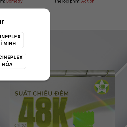
phim:
Action
Thể loại phim:
Action
ar
INEPLEX
Í MINH
CINEPLEX
 HÓA