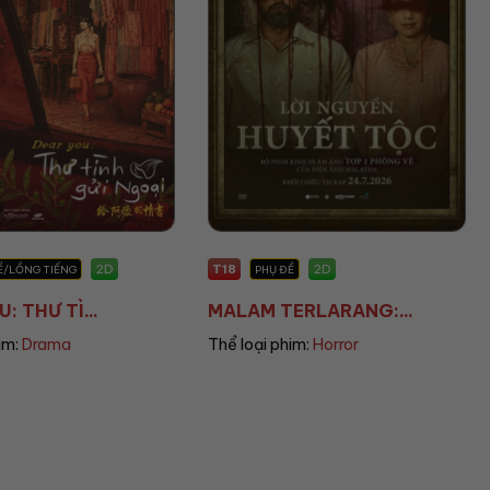
T13
2D
2D
Ụ ĐỀ
PHỤ ĐỀ
TERLARANG:...
THANH ÂM VƯỢT ĐẠ...
 phim:
Horror
Thể loại phim:
War