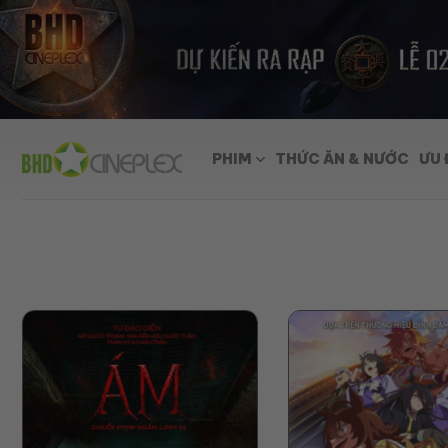
Skip
to
content
PHIM
THỨC ĂN & NƯỚC
ƯU 