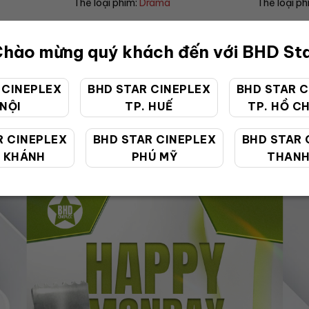
Thể loại phim:
Comedy
Thể loại 
hào mừng quý khách đến với BHD St
 CINEPLEX
BHD STAR CINEPLEX
BHD STAR C
 NỘI
TP. HUẾ
TP. HỒ CH
ƯU ĐÃI ĐẶC BIỆT
R CINEPLEX
BHD STAR CINEPLEX
BHD STAR 
 KHÁNH
PHÚ MỸ
THANH