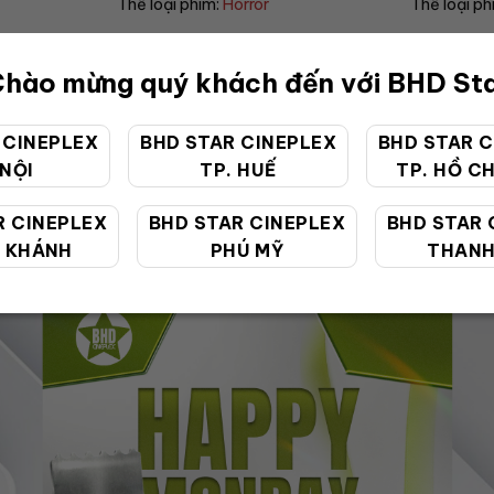
Thể loại phim:
Drama
Thể loại ph
hào mừng quý khách đến với BHD St
 CINEPLEX
BHD STAR CINEPLEX
BHD STAR C
 NỘI
TP. HUẾ
TP. HỒ CH
ƯU ĐÃI ĐẶC BIỆT
R CINEPLEX
BHD STAR CINEPLEX
BHD STAR 
 KHÁNH
PHÚ MỸ
THANH