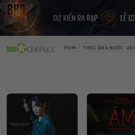
Skip
to
content
PHIM
THỨC ĂN & NƯỚC
ƯU 