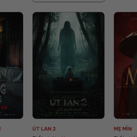
MẸ MÌN
AGITO: C