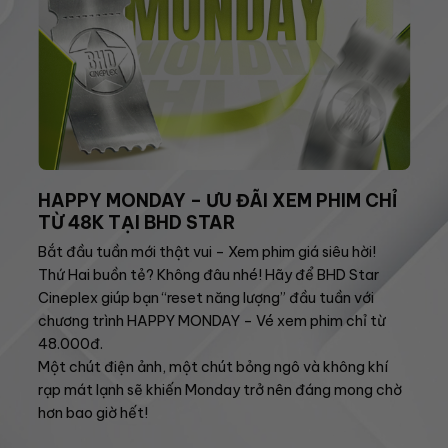
HAPPY MONDAY – ƯU ĐÃI XEM PHIM CHỈ
TỪ 48K TẠI BHD STAR
Bắt đầu tuần mới thật vui – Xem phim giá siêu hời!
Thứ Hai buồn tẻ? Không đâu nhé! Hãy để BHD Star
Cineplex giúp bạn “reset năng lượng” đầu tuần với
chương trình HAPPY MONDAY – Vé xem phim chỉ từ
48.000đ.
Một chút điện ảnh, một chút bỏng ngô và không khí
rạp mát lạnh sẽ khiến Monday trở nên đáng mong chờ
hơn bao giờ hết!