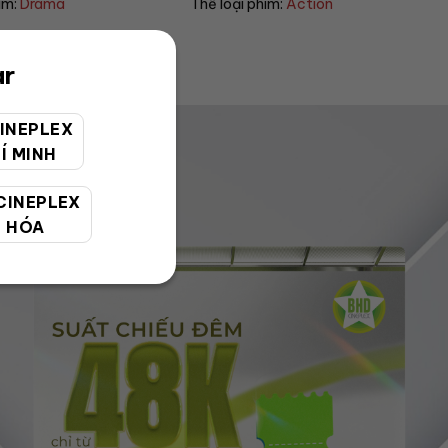
im:
Action
Thể loại phim:
Sci-fi
ar
INEPLEX
Í MINH
CINEPLEX
 HÓA