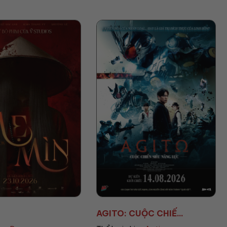
UỘC CHIẾ...
AVENGERS: DOOMSD...