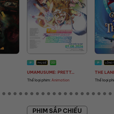
P
T13
2D
LỒNG TIẾNG
PHỤ Đ
...
THE LAND OF SOME...
DEAR YOU
n
Thể loại phim:
Animation
Thể loại ph
PHIM SẮP CHIẾU