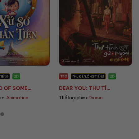
T13
2D
2D
Ề/LỒNG TIẾNG
PHỤ ĐỀ
: THƯ TÌ...
THE END OF OAK S...
im:
Drama
Thể loại phim:
Sci-fi