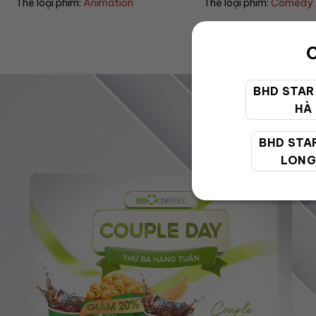
Thể loại phim:
Comedy
Thể loại phim:
Horror
C
BHD STAR
HÀ
BHD STA
LONG