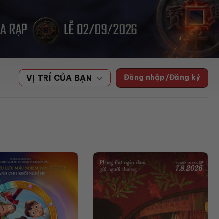
Đăng nhập/Đăng ký
VỊ TRÍ CỦA BẠN