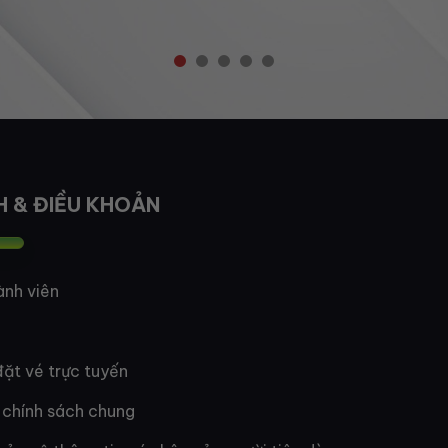
H & ĐIỀU KHOẢN
ành viên
ặt vé trực tuyến
 chính sách chung