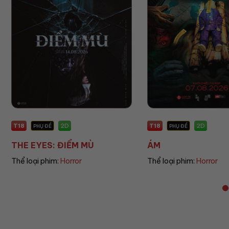
T18
P
2D
2D
PHỤ ĐỀ
PHỤ ĐỀ
ÁM
UMAMUSUME: PRETT
Thể loại phim:
Horror
Thể loại phim:
Animatio